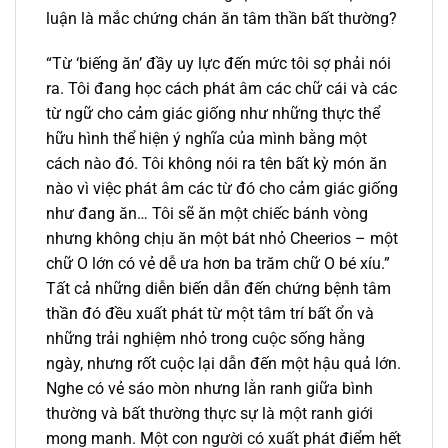
luận là mắc chứng chán ăn tâm thần bất thường?
“Từ ‘biếng ăn’ đầy uy lực đến mức tôi sợ phải nói
ra. Tôi đang học cách phát âm các chữ cái và các
từ ngữ cho cảm giác giống như những thực thể
hữu hình thể hiện ý nghĩa của mình bằng một
cách nào đó. Tôi không nói ra tên bất kỳ món ăn
nào vì việc phát âm các từ đó cho cảm giác giống
như đang ăn… Tôi sẽ ăn một chiếc bánh vòng
nhưng không chịu ăn một bát nhỏ Cheerios – một
chữ O lớn có vẻ dễ ưa hơn ba trăm chữ O bé xíu.”
Tất cả những diễn biến dẫn đến chứng bệnh tâm
thần đó đều xuất phát từ một tâm trí bất ổn và
những trải nghiệm nhỏ trong cuộc sống hằng
ngày, nhưng rốt cuộc lại dẫn đến một hậu quả lớn.
Nghe có vẻ sáo mòn nhưng lằn ranh giữa bình
thường và bất thường thực sự là một ranh giới
mong manh. Một con người có xuất phát điểm hết