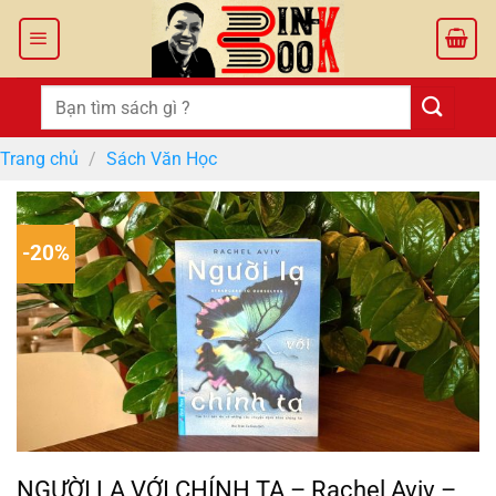
Bỏ
qua
nội
dung
Tìm
kiếm:
Trang chủ
/
Sách Văn Học
-20%
NGƯỜI LẠ VỚI CHÍNH TA – Rachel Aviv –