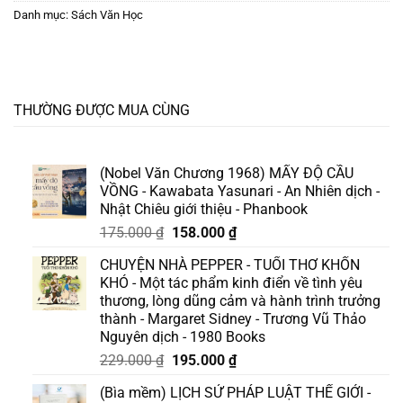
Danh mục:
Sách Văn Học
THƯỜNG ĐƯỢC MUA CÙNG
(Nobel Văn Chương 1968) MẤY ĐỘ CẦU
VỒNG - Kawabata Yasunari - An Nhiên dịch -
Nhật Chiêu giới thiệu - Phanbook
Giá
Giá
175.000
₫
158.000
₫
gốc
hiện
CHUYỆN NHÀ PEPPER - TUỔI THƠ KHỐN
là:
tại
KHÓ - Một tác phẩm kinh điển về tình yêu
175.000 ₫.
là:
thương, lòng dũng cảm và hành trình trưởng
158.000 ₫.
thành - Margaret Sidney - Trương Vũ Thảo
Nguyên dịch - 1980 Books
Giá
Giá
229.000
₫
195.000
₫
gốc
hiện
(Bìa mềm) LỊCH SỬ PHÁP LUẬT THẾ GIỚI -
là:
tại