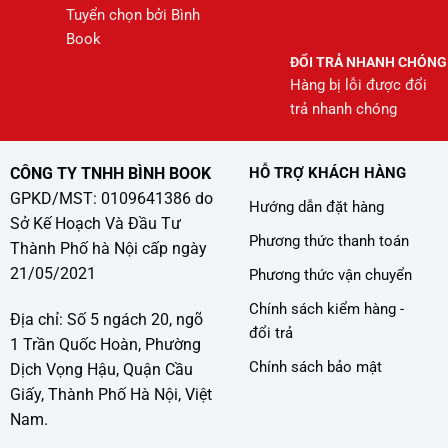
Tuyển chọn bởi Bình
Book
ĐỔI TRẢ NHANH CHÓNG
Hàng bị lỗi được đổi
trả nhanh chóng
CÔNG TY TNHH BÌNH BOOK
HỖ TRỢ KHÁCH HÀNG
GPKD/MST: 0109641386 do
Hướng dẫn đặt hàng
Sở Kế Hoạch Và Đầu Tư
Phương thức thanh toán
Thành Phố hà Nội cấp ngày
21/05/2021
Phương thức vận chuyển
Chính sách kiểm hàng -
Địa chỉ: Số 5 ngách 20, ngõ
đổi trả
1 Trần Quốc Hoàn, Phường
Chính sách bảo mật
Dịch Vọng Hậu, Quận Cầu
Giấy, Thành Phố Hà Nội, Việt
Nam.