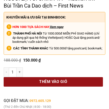
Bùi Trần Ca Dao dịch – First News
KHUYẾN MÃI & ƯU ĐÃI TẠI BINHBOOK:
HƠN 1000 TỰA SÁCH HAY
Xem ngay
THÀNH PHỐ HÀ NỘI
Từ 1000.000đ MIỄN PHÍ GIAO HÀNG (chỉ
áp dụng gửi qua hệ thống Viettelpost) HOẶC Quà tặng postcard/
bookmark/ cuốn sách nhỏ
CÁC TỈNH THÀNH KHÁC
Từ 500.000đ tặng postcard, bookmark;
Giá
Giá
188.000
₫
150.000
₫
gốc
hiện
là:
tại
NGƯỜI LẠ VỚI CHÍNH TA – Rachel Aviv – Bùi Trần Ca Dao dịch – Firs
188.000 ₫.
là:
150.000 ₫.
THÊM VÀO GIỎ
GỌI ĐẶT MUA:
0972.605.129
(Thứ 2 đến Chủ Nhật | 8:00 - 18:00)