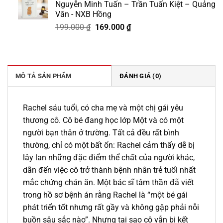
Nguyễn Minh Tuấn – Trần Tuấn Kiệt – Quảng
229.000 ₫.
là:
Văn - NXB Hồng
195.000 ₫.
Giá
Giá
199.000
₫
169.000
₫
gốc
hiện
là:
tại
199.000 ₫.
là:
169.000 ₫.
MÔ TẢ SẢN PHẨM
ĐÁNH GIÁ (0)
Rachel sáu tuổi, có cha mẹ và một chị gái yêu
thương cô. Cô bé đang học lớp Một và có một
người bạn thân ở trường. Tất cả đều rất bình
thường, chỉ có một bất ổn: Rachel cảm thấy dễ bị
lây lan những đặc điểm thể chất của người khác,
dẫn đến việc cô trở thành bệnh nhân trẻ tuổi nhất
mắc chứng chán ăn. Một bác sĩ tâm thần đã viết
trong hồ sơ bệnh án rằng Rachel là “một bé gái
phát triển tốt nhưng rất gầy và không gặp phải nỗi
buồn sâu sắc nào”. Nhưng tại sao cô vẫn bị kết