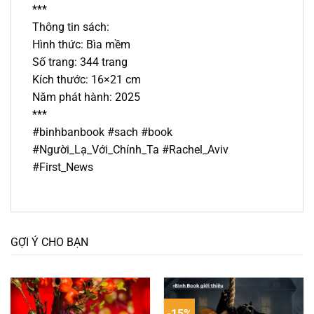
***
Thông tin sách:
Hình thức: Bìa mềm
Số trang: 344 trang
Kích thước: 16×21 cm
Năm phát hành: 2025
***
#binhbanbook #sach #book
#Người_Lạ_Với_Chính_Ta #Rachel_Aviv
#First_News
GỢI Ý CHO BẠN
-15%