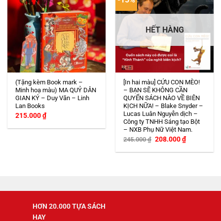
HẾT HÀNG
(Tặng kèm Book mark –
[In hai màu] CỨU CON MÈO!
Minh hoạ màu) MA QUỶ DÂN
– BẠN SẼ KHÔNG CẦN
GIAN KÝ – Duy Văn – Linh
QUYỂN SÁCH NÀO VỀ BIÊN
Lan Books
KỊCH NỮA! – Blake Snyder –
Lucas Luân Nguyễn dịch –
215.000
₫
Công ty TNHH Sáng tạo Bột
– NXB Phụ Nữ Việt Nam.
Giá
Giá
208.000
₫
245.000
₫
gốc
hiện
là:
tại
245.000 ₫.
là:
208.000 ₫.
HƠN 20.000 TỰA SÁCH
HAY