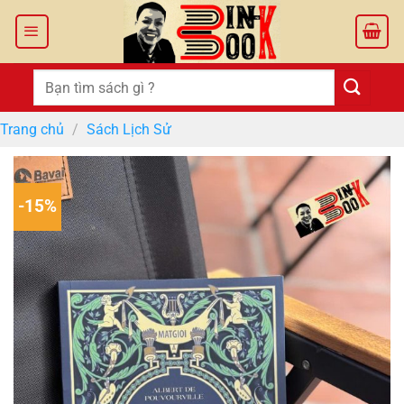
Bỏ
qua
nội
dung
Tìm
kiếm:
Trang chủ
/
Sách Lịch Sử
-15%