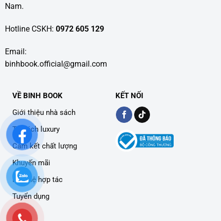
Nam.
Hotline CSKH:
0972 605 129
Email:
binhbook.official@gmail.com
VỀ BINH BOOK
KẾT NỐI
Giới thiệu nhà sách
Tủ sách luxury
Cam kết chất lượng
Khuyến mãi
Liên hệ hợp tác
Tuyển dụng