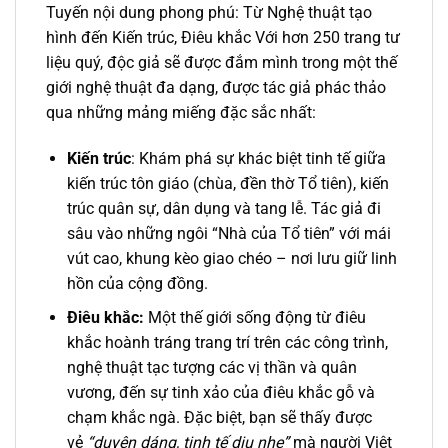
Tuyến nội dung phong phú: Từ Nghệ thuật tạo
hình đến Kiến trúc, Điêu khắc Với hơn 250 trang tư
liệu quý, độc giả sẽ được đắm mình trong một thế
giới nghệ thuật đa dạng, được tác giả phác thảo
qua những mảng miếng đặc sắc nhất:
Kiến trúc
: Khám phá sự khác biệt tinh tế giữa
kiến trúc tôn giáo (chùa, đền thờ Tổ tiên), kiến
trúc quân sự, dân dụng và tang lễ. Tác giả đi
sâu vào những ngôi “Nhà của Tổ tiên” với mái
vút cao, khung kèo giao chéo – nơi lưu giữ linh
hồn của cộng đồng.
Điêu khắc:
Một thế giới sống động từ điêu
khắc hoành tráng trang trí trên các công trình,
nghệ thuật tạc tượng các vị thần và quân
vương, đến sự tinh xảo của điêu khắc gỗ và
chạm khắc ngà. Đặc biệt, bạn sẽ thấy được
vẻ
“duyên dáng, tinh tế dịu nhẹ”
mà người Việt