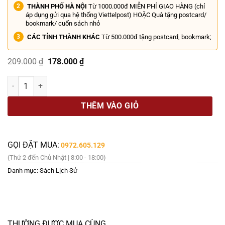
THÀNH PHỐ HÀ NỘI
Từ 1000.000đ MIỄN PHÍ GIAO HÀNG (chỉ
áp dụng gửi qua hệ thống Viettelpost) HOẶC Quà tặng postcard/
bookmark/ cuốn sách nhỏ
CÁC TỈNH THÀNH KHÁC
Từ 500.000đ tặng postcard, bookmark;
Giá
Giá
209.000
₫
178.000
₫
gốc
hiện
là:
tại
NGHỆ THUẬT ĐÔNG DƯƠNG- Albert De Pouvourville- NXB Hà Nội- M
209.000 ₫.
là:
178.000 ₫.
THÊM VÀO GIỎ
GỌI ĐẶT MUA:
0972.605.129
(Thứ 2 đến Chủ Nhật | 8:00 - 18:00)
Danh mục:
Sách Lịch Sử
THƯỜNG ĐƯỢC MUA CÙNG