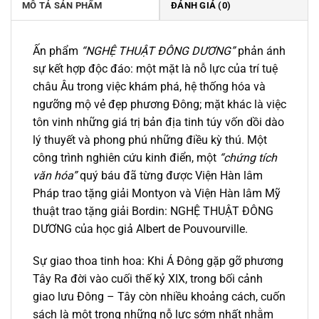
MÔ TẢ SẢN PHẨM
ĐÁNH GIÁ (0)
Ấn phẩm
“NGHỆ THUẬT ĐÔNG DƯƠNG”
phản ánh
sự kết hợp độc đáo: một mặt là nỗ lực của trí tuệ
châu Âu trong việc khám phá, hệ thống hóa và
ngưỡng mộ vẻ đẹp phương Đông; mặt khác là việc
tôn vinh những giá trị bản địa tinh túy vốn dồi dào
lý thuyết và phong phú những điều kỳ thú. Một
công trình nghiên cứu kinh điển, một
“chứng tích
văn hóa”
quý báu đã từng được Viện Hàn lâm
Pháp trao tặng giải Montyon và Viện Hàn lâm Mỹ
thuật trao tặng giải Bordin:
NGHỆ THUẬT ĐÔNG
DƯƠNG
của học giả Albert de Pouvourville.
Sự giao thoa tinh hoa: Khi Á Đông gặp gỡ phương
Tây Ra đời vào cuối thế kỷ XIX, trong bối cảnh
giao lưu Đông – Tây còn nhiều khoảng cách, cuốn
sách là một trong những nỗ lực sớm nhất nhằm