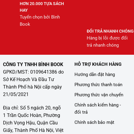
HƠN 20.000 TỰA SÁCH
HAY
Tuyển chọn bởi Bình
Book
ĐỔI TRẢ NHANH CHÓNG
Hàng bị lỗi được đổi
trả nhanh chóng
CÔNG TY TNHH BÌNH BOOK
HỖ TRỢ KHÁCH HÀNG
GPKD/MST: 0109641386 do
Hướng dẫn đặt hàng
Sở Kế Hoạch Và Đầu Tư
Phương thức thanh toán
Thành Phố hà Nội cấp ngày
21/05/2021
Phương thức vận chuyển
Chính sách kiểm hàng -
Địa chỉ: Số 5 ngách 20, ngõ
đổi trả
1 Trần Quốc Hoàn, Phường
Chính sách bảo mật
Dịch Vọng Hậu, Quận Cầu
Giấy, Thành Phố Hà Nội, Việt