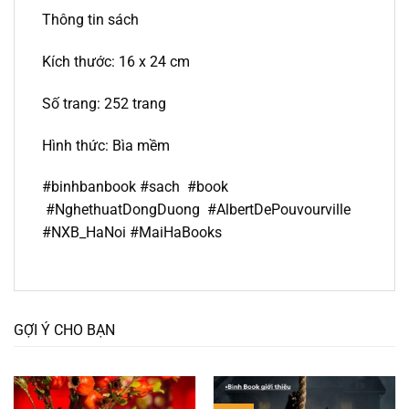
Thông tin sách
Kích thước: 16 x 24 cm
Số trang: 252 trang
Hình thức: Bìa mềm
#binhbanbook #sach #book
#NghethuatDongDuong #AlbertDePouvourville
#NXB_HaNoi #MaiHaBooks
GỢI Ý CHO BẠN