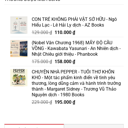
CON TRẺ KHÔNG PHẢI VẬT SỞ HỮU - Ngô
Hiểu Lạc - Lê Hải Ly dịch - AZ Books
Giá
Giá
129.000
₫
110.000
₫
gốc
hiện
(Nobel Văn Chương 1968) MẤY ĐỘ CẦU
là:
tại
VỒNG - Kawabata Yasunari - An Nhiên dịch -
129.000 ₫.
là:
Nhật Chiêu giới thiệu - Phanbook
110.000 ₫.
Giá
Giá
175.000
₫
158.000
₫
gốc
hiện
CHUYỆN NHÀ PEPPER - TUỔI THƠ KHỐN
là:
tại
KHÓ - Một tác phẩm kinh điển về tình yêu
175.000 ₫.
là:
thương, lòng dũng cảm và hành trình trưởng
158.000 ₫.
thành - Margaret Sidney - Trương Vũ Thảo
Nguyên dịch - 1980 Books
Giá
Giá
229.000
₫
195.000
₫
gốc
hiện
là:
tại
229.000 ₫.
là:
195.000 ₫.