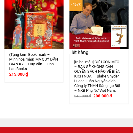
-15%
Hết hàng
(Tặng kèm Book mark –
Minh hoạ màu) MA QUỶ DÂN
[In hai màu] CỨU CON MÈO!
GIAN KÝ – Duy Văn – Linh
– BẠN SẼ KHÔNG CẦN
Lan Books
QUYỂN SÁCH NÀO VỀ BIÊN
215.000
₫
KỊCH NỮA! – Blake Snyder –
Lucas Luân Nguyễn dịch –
Công ty TNHH Sáng tạo Bột
– NXB Phụ Nữ Việt Nam.
Giá
Giá
208.000
₫
245.000
₫
gốc
hiện
là:
tại
245.000 ₫.
là:
208.000 ₫.