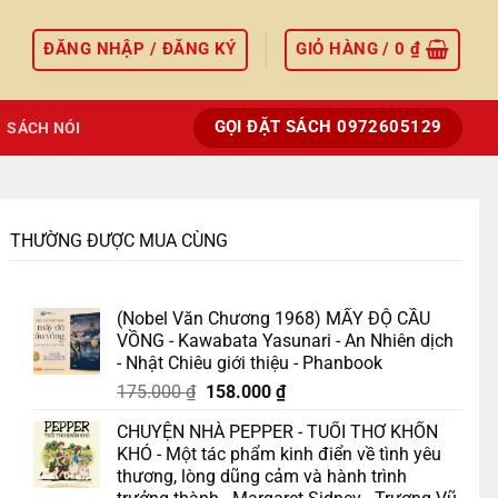
ĐĂNG NHẬP / ĐĂNG KÝ
GIỎ HÀNG /
0
₫
GỌI ĐẶT SÁCH 0972605129
SÁCH NÓI
THƯỜNG ĐƯỢC MUA CÙNG
(Nobel Văn Chương 1968) MẤY ĐỘ CẦU
VỒNG - Kawabata Yasunari - An Nhiên dịch
- Nhật Chiêu giới thiệu - Phanbook
Giá
Giá
175.000
₫
158.000
₫
gốc
hiện
CHUYỆN NHÀ PEPPER - TUỔI THƠ KHỐN
là:
tại
KHÓ - Một tác phẩm kinh điển về tình yêu
175.000 ₫.
là:
thương, lòng dũng cảm và hành trình
158.000 ₫.