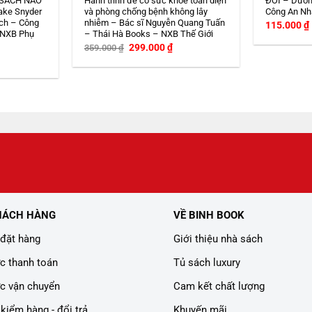
 SÁCH NÀO
Hành trình để có sức khoẻ toàn diện
ĐỚI – Dươn
ake Snyder
và phòng chống bệnh không lây
Công An Nh
ch – Công
nhiễm – Bác sĩ Nguyễn Quang Tuấn
115.000
₫
 NXB Phụ
– Thái Hà Books – NXB Thế Giới
Giá
Giá
299.000
₫
359.000
₫
gốc
hiện
iá
là:
tại
iện
359.000 ₫.
là:
i
299.000 ₫.
:
08.000 ₫.
HÁCH HÀNG
VỀ BINH BOOK
đặt hàng
Giới thiệu nhà sách
c thanh toán
Tủ sách luxury
c vận chuyển
Cam kết chất lượng
kiểm hàng - đổi trả
Khuyến mãi