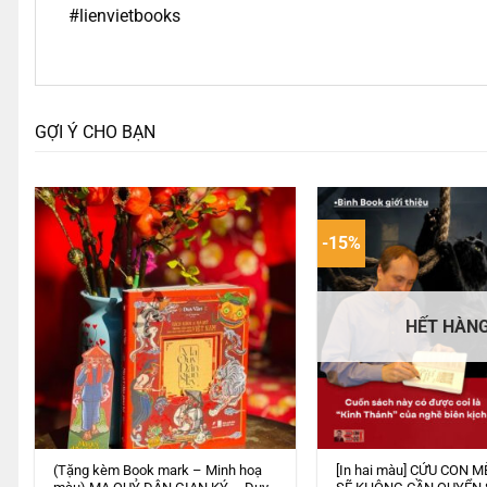
#lienvietbooks
GỢI Ý CHO BẠN
-15%
HẾT HÀN
(Tặng kèm Book mark – Minh hoạ
[In hai màu] CỨU CON M