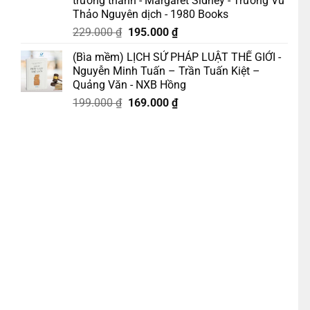
trưởng thành - Margaret Sidney - Trương Vũ
Thảo Nguyên dịch - 1980 Books
Giá
Giá
229.000
₫
195.000
₫
gốc
hiện
(Bìa mềm) LỊCH SỬ PHÁP LUẬT THẾ GIỚI -
là:
tại
Nguyễn Minh Tuấn – Trần Tuấn Kiệt –
229.000 ₫.
là:
Quảng Văn - NXB Hồng
195.000 ₫.
Giá
Giá
199.000
₫
169.000
₫
Liên Việt Books - NXB Văn Học số lượng
gốc
hiện
là:
tại
199.000 ₫.
là:
169.000 ₫.