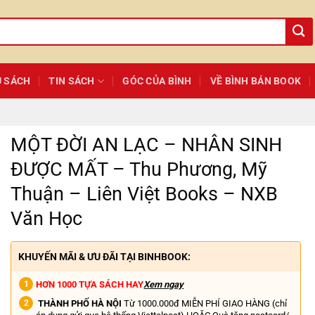
Ủ SÁCH
TIN SÁCH
GÓC CỦA BÌNH
VỀ BÌNH BÁN BOOK
MỘT ĐỜI AN LẠC – NHÂN SINH
ĐƯỢC MẤT – Thu Phương, Mỹ
Thuận – Liên Việt Books – NXB
Văn Học
KHUYẾN MÃI & ƯU ĐÃI TẠI BINHBOOK:
HƠN 1000 TỰA SÁCH HAY
Xem ngay
THÀNH PHỐ HÀ NỘI
Từ 1000.000đ MIỄN PHÍ GIAO HÀNG (chỉ