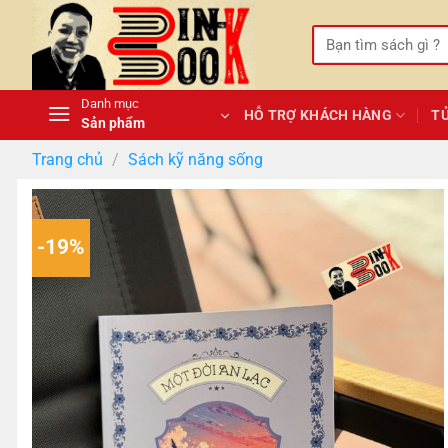
Bỏ
qua
Tìm
kiếm:
nội
dung
Danh mục
HỖ TRỢ KHÁCH HÀNG
T
Sản phẩm
Trang chủ
/
Sách kỹ năng sống
-19%