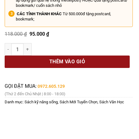
áp dụng gửi qua hệ thống Viettelpost) HOẶC Quà tặng postcard/
bookmark/ cuốn sách nhỏ
CÁC TỈNH THÀNH KHÁC
Từ 500.000đ tặng postcard,
bookmark;
Giá
Giá
118.000
₫
95.000
₫
gốc
hiện
là:
tại
MỘT ĐỜI AN LẠC - NHÂN SINH ĐƯỢC MẤT – Thu Phương, Mỹ Thuận – 
118.000 ₫.
là:
95.000 ₫.
THÊM VÀO GIỎ
GỌI ĐẶT MUA:
0972.605.129
(Thứ 2 đến Chủ Nhật | 8:00 - 18:00)
Danh mục:
Sách kỹ năng sống
,
Sách Mới Tuyển Chọn
,
Sách Văn Học