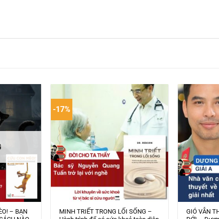
-17%
G
ÈO! – BẠN
MINH TRIẾT TRONG LỐI SỐNG –
GIÓ VẪN T