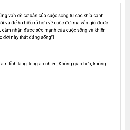
ững vấn đề cơ bản của cuộc sống từ các khía cạnh
ời và để họ hiểu rõ hơn về cuộc đời mà vẫn giữ được
 não, cảm nhận được sức mạnh của cuộc sống và khiến
c đời này thật đáng sống”!
âm tĩnh lặng, lòng an nhiên; Không giận hờn, không