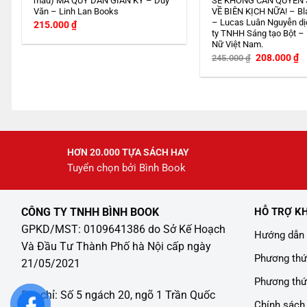
màu) MA QUỶ DÂN GIAN KÝ – Duy
SẼ KHÔNG CẦN QUYỂN
Văn – Linh Lan Books
VỀ BIÊN KỊCH NỮA! – Bl
– Lucas Luân Nguyễn dị
215.000
₫
ty TNHH Sáng tạo Bột –
Nữ Việt Nam.
Giá
G
208.000
₫
245.000
₫
gốc
h
là:
tạ
245.000 ₫.
là
2
HƠN 20.000 TỰA SÁCH HAY
Tuyển chọn bởi Bình Book
CÔNG TY TNHH BÌNH BOOK
HỖ TRỢ K
GPKD/MST: 0109641386 do Sở Kế Hoạch
Hướng dẫn 
Và Đầu Tư Thành Phố hà Nội cấp ngày
Phương thứ
21/05/2021
Phương thứ
Địa chỉ: Số 5 ngách 20, ngõ 1 Trần Quốc
Chính sách 