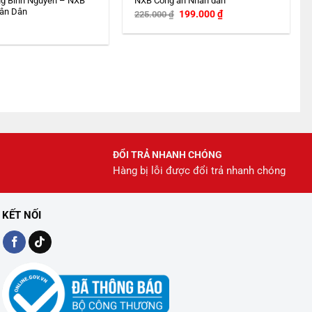
g Bình Nguyên – NXB
NXB Công an Nhân dân
ân Dân
Giá
Giá
199.000
₫
225.000
₫
gốc
hiện
là:
tại
225.000 ₫.
là:
199.000 ₫.
ĐỔI TRẢ NHANH CHÓNG
Hàng bị lỗi được đổi trả nhanh chóng
KẾT NỐI