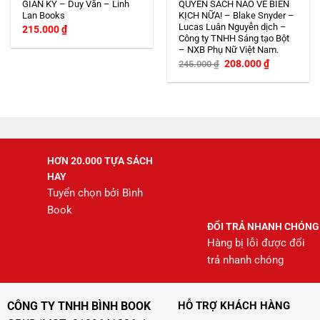
GIAN KÝ – Duy Văn – Linh
QUYỂN SÁCH NÀO VỀ BIÊN
Lan Books
KỊCH NỮA! – Blake Snyder –
Lucas Luân Nguyễn dịch –
215.000
₫
Công ty TNHH Sáng tạo Bột
– NXB Phụ Nữ Việt Nam.
Giá
Giá
208.000
₫
245.000
₫
gốc
hiện
là:
tại
245.000 ₫.
là:
208.000 ₫.
HƠN 20.000 TỰA SÁCH
HAY
Tuyển chọn bởi Bình
Book
ĐỔI TRẢ NHANH CHÓNG
Hàng bị lỗi được đổi
trả nhanh chóng
CÔNG TY TNHH BÌNH BOOK
HỖ TRỢ KHÁCH HÀNG