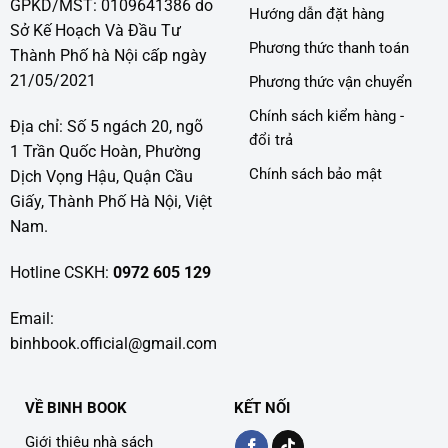
GPKD/MST: 0109641386 do
Hướng dẫn đặt hàng
Sở Kế Hoạch Và Đầu Tư
Phương thức thanh toán
Thành Phố hà Nội cấp ngày
21/05/2021
Phương thức vận chuyển
Chính sách kiểm hàng -
Địa chỉ: Số 5 ngách 20, ngõ
đổi trả
1 Trần Quốc Hoàn, Phường
Chính sách bảo mật
Dịch Vọng Hậu, Quận Cầu
Giấy, Thành Phố Hà Nội, Việt
Nam.
Hotline CSKH:
0972 605 129
Email:
binhbook.official@gmail.com
VỀ BINH BOOK
KẾT NỐI
Giới thiệu nhà sách