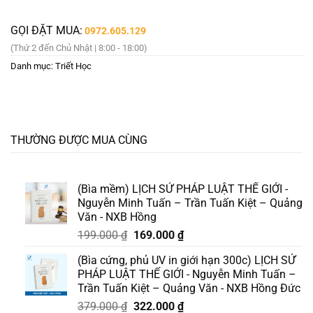
GỌI ĐẶT MUA:
0972.605.129
(Thứ 2 đến Chủ Nhật | 8:00 - 18:00)
Danh mục:
Triết Học
THƯỜNG ĐƯỢC MUA CÙNG
(Bìa mềm) LỊCH SỬ PHÁP LUẬT THẾ GIỚI -
Nguyễn Minh Tuấn – Trần Tuấn Kiệt – Quảng
Văn - NXB Hồng
Giá
Giá
199.000
₫
169.000
₫
gốc
hiện
(Bìa cứng, phủ UV in giới hạn 300c) LỊCH SỬ
là:
tại
PHÁP LUẬT THẾ GIỚI - Nguyễn Minh Tuấn –
199.000 ₫.
là:
Trần Tuấn Kiệt – Quảng Văn - NXB Hồng Đức
169.000 ₫.
Giá
Giá
379.000
₫
322.000
₫