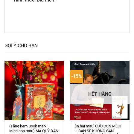
GỢI Ý CHO BẠN
-15%
HẾT HÀNG
(Tặng kèm Book mark –
[In hai màu] CỨU CON MÈO!
Minh hoạ màu) MA QUỶ DÂN
– BẠN SẼ KHÔNG CẦN