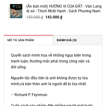
gốc
hiện
(Ấn bản mới) HƯƠNG VỊ CỦA ĐẤT - Văn Lang
là:
tại
dị sử - Thích Nhất Hạnh - Sách Phương Nam
379.000 ₫.
là:
Giá
Giá
159.000
₫
143.000
₫
322.000 ₫.
gốc
hiện
là:
tại
159.000 ₫.
là:
143.000 ₫.
MÔ TẢ SẢN PHẨM
ĐÁNH GIÁ (0)
Quyển sách minh họa về những ngụy biện trong
tranh luận, thường mắc phải trong công việc và
đời sống.
Nguyên tắc đầu tiên là anh không được tự lừa
mình,và bản thân anh là người dễ bị lừa nhất.
– Richard P. Feynman
Cuốn sách này nhằm đến những người mới bước