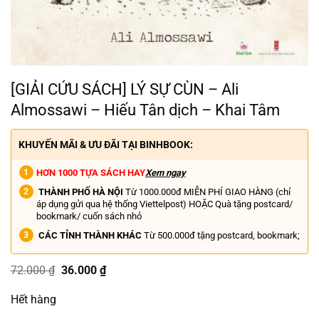
[GIẢI CỨU SÁCH] LÝ SỰ CÙN – Ali
Almossawi – Hiếu Tân dịch – Khai Tâm
KHUYẾN MÃI & ƯU ĐÃI TẠI BINHBOOK:
HƠN 1000 TỰA SÁCH HAY
Xem ngay
THÀNH PHỐ HÀ NỘI
Từ 1000.000đ MIỄN PHÍ GIAO HÀNG (chỉ
áp dụng gửi qua hệ thống Viettelpost) HOẶC Quà tặng postcard/
bookmark/ cuốn sách nhỏ
CÁC TỈNH THÀNH KHÁC
Từ 500.000đ tặng postcard, bookmark;
Giá
Giá
72.000
₫
36.000
₫
gốc
hiện
là:
tại
Hết hàng
72.000 ₫.
là:
36.000 ₫.