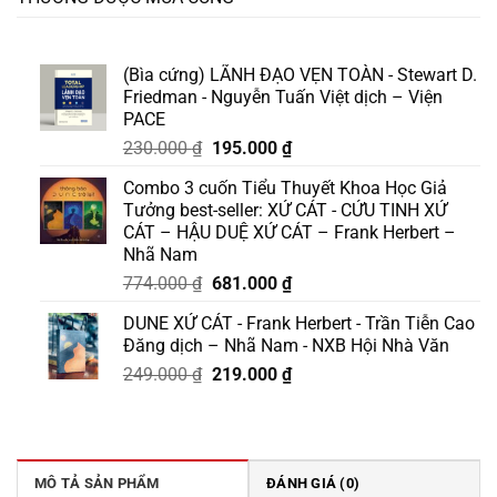
(Bìa cứng) LÃNH ĐẠO VẸN TOÀN - Stewart D.
Friedman - Nguyễn Tuấn Việt dịch – Viện
PACE
Giá
Giá
230.000
₫
195.000
₫
gốc
hiện
Combo 3 cuốn Tiểu Thuyết Khoa Học Giả
là:
tại
Tưởng best-seller: XỨ CÁT - CỨU TINH XỨ
230.000 ₫.
là:
CÁT – HẬU DUỆ XỨ CÁT – Frank Herbert –
195.000 ₫.
Nhã Nam
Giá
Giá
774.000
₫
681.000
₫
gốc
hiện
DUNE XỨ CÁT - Frank Herbert - Trần Tiễn Cao
là:
tại
Đăng dịch – Nhã Nam - NXB Hội Nhà Văn
774.000 ₫.
là:
Giá
Giá
249.000
₫
219.000
₫
681.000 ₫.
gốc
hiện
là:
tại
249.000 ₫.
là:
219.000 ₫.
MÔ TẢ SẢN PHẨM
ĐÁNH GIÁ (0)