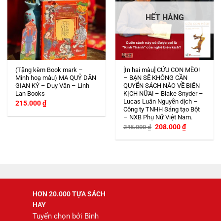
HẾT HÀNG
(Tặng kèm Book mark –
[In hai màu] CỨU CON MÈO!
Minh hoạ màu) MA QUỶ DÂN
– BẠN SẼ KHÔNG CẦN
GIAN KÝ – Duy Văn – Linh
QUYỂN SÁCH NÀO VỀ BIÊN
Lan Books
KỊCH NỮA! – Blake Snyder –
Lucas Luân Nguyễn dịch –
215.000
₫
Công ty TNHH Sáng tạo Bột
– NXB Phụ Nữ Việt Nam.
Giá
Giá
208.000
₫
245.000
₫
gốc
hiện
là:
tại
245.000 ₫.
là:
208.000 ₫.
HƠN 20.000 TỰA SÁCH
HAY
Tuyển chọn bởi Bình