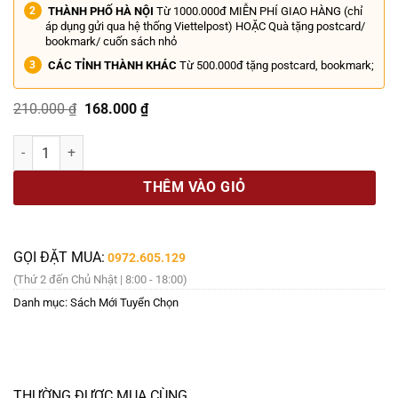
THÀNH PHỐ HÀ NỘI
Từ 1000.000đ MIỄN PHÍ GIAO HÀNG (chỉ
áp dụng gửi qua hệ thống Viettelpost) HOẶC Quà tặng postcard/
bookmark/ cuốn sách nhỏ
CÁC TỈNH THÀNH KHÁC
Từ 500.000đ tặng postcard, bookmark;
Giá
Giá
210.000
₫
168.000
₫
gốc
hiện
là:
tại
LƯỢC SỬ NƯỚC – Giulio Boccaletti - Thúy Thúy dịch – NXB Trẻ số l
210.000 ₫.
là:
168.000 ₫.
THÊM VÀO GIỎ
GỌI ĐẶT MUA:
0972.605.129
(Thứ 2 đến Chủ Nhật | 8:00 - 18:00)
Danh mục:
Sách Mới Tuyển Chọn
THƯỜNG ĐƯỢC MUA CÙNG