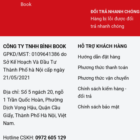
Book
ĐỔI TRẢ NHANH CHÓNG
Hàng bị lỗi được đổi
trả nhanh chóng
CÔNG TY TNHH BÌNH BOOK
HỖ TRỢ KHÁCH HÀNG
GPKD/MST: 0109641386 do
Hướng dẫn đặt hàng
Sở Kế Hoạch Và Đầu Tư
Phương thức thanh toán
Thành Phố hà Nội cấp ngày
21/05/2021
Phương thức vận chuyển
Chính sách kiểm hàng -
Địa chỉ: Số 5 ngách 20, ngõ
đổi trả
1 Trần Quốc Hoàn, Phường
Chính sách bảo mật
Dịch Vọng Hậu, Quận Cầu
Giấy, Thành Phố Hà Nội, Việt
Nam.
Hotline CSKH:
0972 605 129