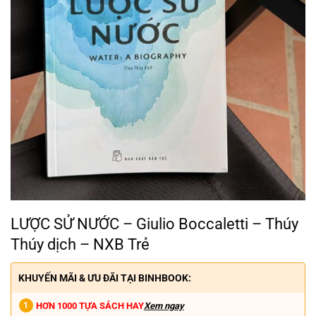
LƯỢC SỬ NƯỚC – Giulio Boccaletti – Thúy
Thúy dịch – NXB Trẻ
KHUYẾN MÃI & ƯU ĐÃI TẠI BINHBOOK:
HƠN 1000 TỰA SÁCH HAY
Xem ngay