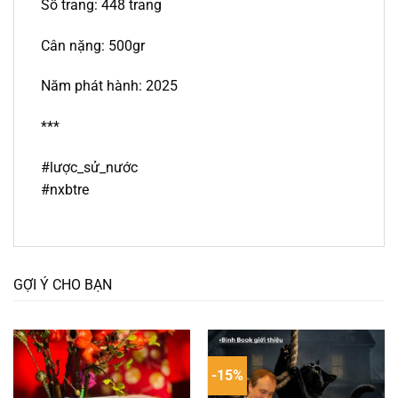
Số trang: 448 trang
Cân nặng: 500gr
Năm phát hành: 2025
***
#lược_sử_nước
#nxbtre
GỢI Ý CHO BẠN
-15%