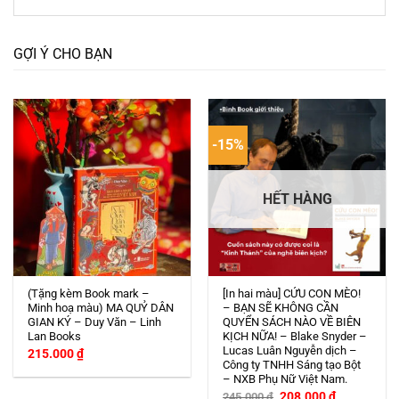
GỢI Ý CHO BẠN
-15%
HẾT HÀNG
(Tặng kèm Book mark –
[In hai màu] CỨU CON MÈO!
Minh hoạ màu) MA QUỶ DÂN
– BẠN SẼ KHÔNG CẦN
GIAN KÝ – Duy Văn – Linh
QUYỂN SÁCH NÀO VỀ BIÊN
Lan Books
KỊCH NỮA! – Blake Snyder –
Lucas Luân Nguyễn dịch –
215.000
₫
Công ty TNHH Sáng tạo Bột
– NXB Phụ Nữ Việt Nam.
Giá
Giá
208.000
₫
245.000
₫