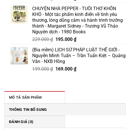
gốc
hiện
CHUYỆN NHÀ PEPPER - TUỔI THƠ KHỐN
là:
tại
KHÓ - Một tác phẩm kinh điển về tình yêu
175.000 ₫.
là:
thương, lòng dũng cảm và hành trình trưởng
158.000 ₫.
thành - Margaret Sidney - Trương Vũ Thảo
Nguyên dịch - 1980 Books
Giá
Giá
229.000
₫
195.000
₫
gốc
hiện
(Bìa mềm) LỊCH SỬ PHÁP LUẬT THẾ GIỚI -
là:
tại
Nguyễn Minh Tuấn – Trần Tuấn Kiệt – Quảng
229.000 ₫.
là:
Văn - NXB Hồng
195.000 ₫.
Giá
Giá
199.000
₫
169.000
₫
gốc
hiện
là:
tại
199.000 ₫.
là:
169.000 ₫.
MÔ TẢ SẢN PHẨM
THÔNG TIN BỔ SUNG
ĐÁNH GIÁ (0)