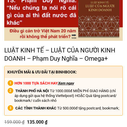
LUẬT KINH TẾ – LUẬT CỦA NGƯỜI KINH
DOANH – Phạm Duy Nghĩa – Omega+
KHUYẾN MÃI & ƯU ĐÃI TẠI BINHBOOK:
HƠN 1000 TỰA SÁCH HAY
Xem ngay
THÀNH PHỐ HÀ NỘI
Từ 1000.000đ MIỄN PHÍ GIAO HÀNG (chỉ
áp dụng gửi qua hệ thống Viettelpost) HOẶC Quà tặng postcard/
bookmark/ cuốn sách nhỏ
CÁC TỈNH THÀNH KHÁC
Từ 500.000đ tặng postcard, bookmark;
Giá
Giá
159.000
₫
135.000
₫
gốc
hiện