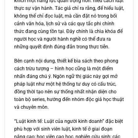
khích một năng lực quan trọng hơn: hiểu cách luật
thực sự vận hành. Tác giả chỉ ra rằng, để hiểu luật,
không thể chỉ đọc luật, mà cần đặt nó trong bối
cảnh văn hóa, lịch sử và các quy tắc phi chính
thức đang cùng tồn tại. Đây chính là chìa khóa để
người học và người hành nghề có thể đưa ra
những quyết định đúng đắn trong thực tiễn.
Bên cạnh nội dung, thiết kế bìa sách theo phong
cách trừu tượng – hình học cũng là một điểm
nhấn đáng chú ý. Ngôn ngữ thị giác này gợi mở
pháp luật như một hệ thống tư duy có cấu trúc,
đồng thời tạo nên sự thống nhất nhận diện cho
toàn bộ series, hướng đến nhóm độc giả học thuật
và chuyên môn.
“Luật kinh tế: Luật của người kinh doanh” đặc biệt
phù hợp với sinh viên luật, kinh tế ở giai đoạn
nâng cao; học viên cao học, nghiên cứu sinh; các