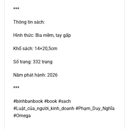
***
Thông tin sách:
Hình thức: Bìa mềm, tay gấp
Khổ sách: 14×20,5cm
Số trang: 332 trang
Năm phát hành: 2026
***
#binhbanbook #book #sach
#Luật_của_người_kinh_doanh #Phạm_Duy_
Nghĩa
#Omega