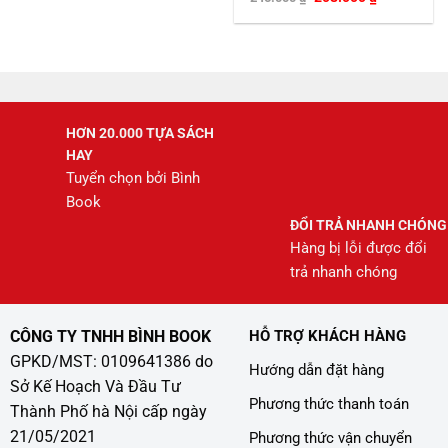
gốc
hiện
là:
tại
245.000 ₫.
là:
208.000 ₫.
HƠN 20.000 TỰA SÁCH
HAY
Tuyển chọn bởi Bình
Book
ĐỔI TRẢ NHANH CHÓNG
Hàng bị lỗi được đổi
trả nhanh chóng
CÔNG TY TNHH BÌNH BOOK
HỖ TRỢ KHÁCH HÀNG
GPKD/MST: 0109641386 do
Hướng dẫn đặt hàng
Sở Kế Hoạch Và Đầu Tư
Phương thức thanh toán
Thành Phố hà Nội cấp ngày
21/05/2021
Phương thức vận chuyển