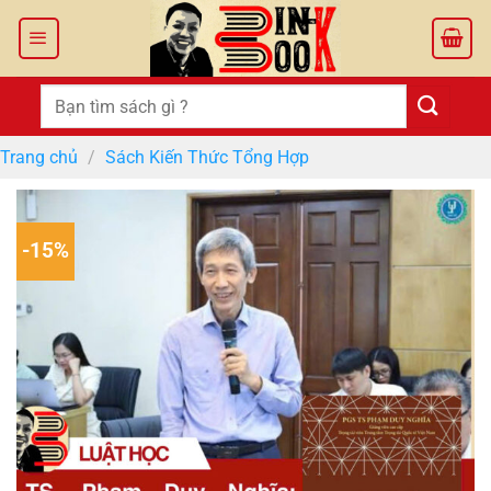
Bỏ
qua
nội
dung
Tìm
kiếm:
Trang chủ
/
Sách Kiến Thức Tổng Hợp
-15%