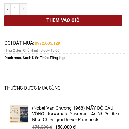
là:
tại
LUẬT KINH TẾ - LUẬT CỦA NGƯỜI KINH DOANH - Phạm Duy Nghĩa -
159.000 ₫.
là:
135.000 ₫.
THÊM VÀO GIỎ
GỌI ĐẶT MUA:
0972.605.129
(Thứ 2 đến Chủ Nhật | 8:00 - 18:00)
Danh mục:
Sách Kiến Thức Tổng Hợp
THƯỜNG ĐƯỢC MUA CÙNG
(Nobel Văn Chương 1968) MẤY ĐỘ CẦU
VỒNG - Kawabata Yasunari - An Nhiên dịch -
Nhật Chiêu giới thiệu - Phanbook
Giá
Giá
175.000
₫
158.000
₫