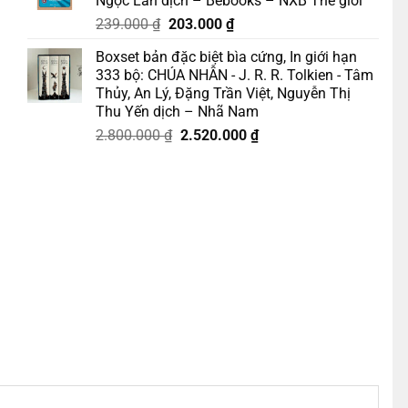
Ngọc Lan dịch – Bebooks – NXB Thế giới
217.000 ₫.
Giá
Giá
239.000
₫
203.000
₫
gốc
hiện
Boxset bản đặc biệt bìa cứng, In giới hạn
là:
tại
333 bộ: CHÚA NHẪN - J. R. R. Tolkien - Tâm
239.000 ₫.
là:
Thủy, An Lý, Đặng Trần Việt, Nguyễn Thị
203.000 ₫.
dịch – Omega Plus số lượng
Thu Yến dịch – Nhã Nam
Giá
Giá
2.800.000
₫
2.520.000
₫
gốc
hiện
là:
tại
2.800.000 ₫.
là:
2.520.000 ₫.