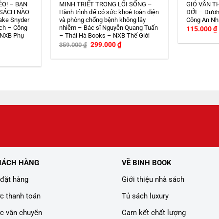
ÈO! – BẠN
MINH TRIẾT TRONG LỐI SỐNG –
GIÓ VẪN T
 SÁCH NÀO
Hành trình để có sức khoẻ toàn diện
ĐỚI – Dươn
ake Snyder
và phòng chống bệnh không lây
Công An Nh
ch – Công
nhiễm – Bác sĩ Nguyễn Quang Tuấn
115.000
₫
 NXB Phụ
– Thái Hà Books – NXB Thế Giới
Giá
Giá
299.000
₫
359.000
₫
gốc
hiện
iá
là:
tại
iện
359.000 ₫.
là:
i
299.000 ₫.
:
08.000 ₫.
HÁCH HÀNG
VỀ BINH BOOK
đặt hàng
Giới thiệu nhà sách
c thanh toán
Tủ sách luxury
c vận chuyển
Cam kết chất lượng