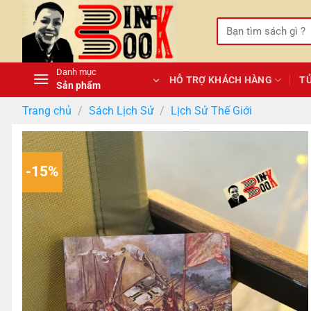
Bỏ
qua
Tìm
kiếm:
nội
dung
Danh mục
HỖ TRỢ KHÁCH HÀNG
T
Sản phẩm
Trang chủ
/
Sách Lịch Sử
/
Lịch Sử Thế Giới
-15%