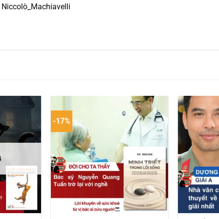
iccolò_Machiavelli
-17%
G