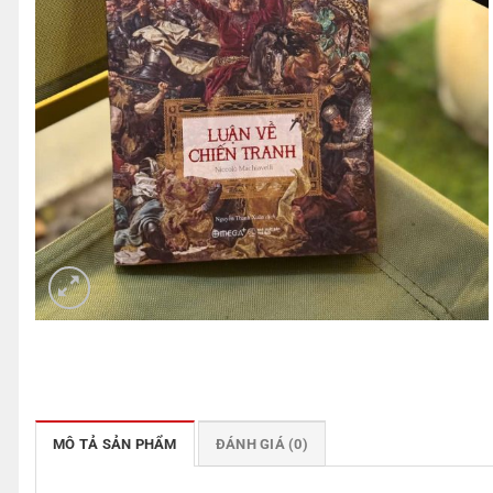
MÔ TẢ SẢN PHẨM
ĐÁNH GIÁ (0)