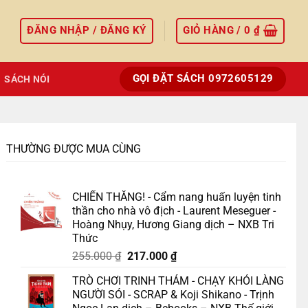
ĐĂNG NHẬP / ĐĂNG KÝ
GIỎ HÀNG /
0
₫
GỌI ĐẶT SÁCH 0972605129
SÁCH NÓI
THƯỜNG ĐƯỢC MUA CÙNG
CHIẾN THẮNG! - Cẩm nang huấn luyện tinh
thần cho nhà vô địch - Laurent Meseguer -
Hoàng Nhụy, Hương Giang dịch – NXB Tri
Thức
Giá
Giá
255.000
₫
217.000
₫
gốc
hiện
TRÒ CHƠI TRINH THÁM - CHẠY KHỎI LÀNG
là:
tại
NGƯỜI SÓI - SCRAP & Koji Shikano - Trịnh
255.000 ₫.
là: