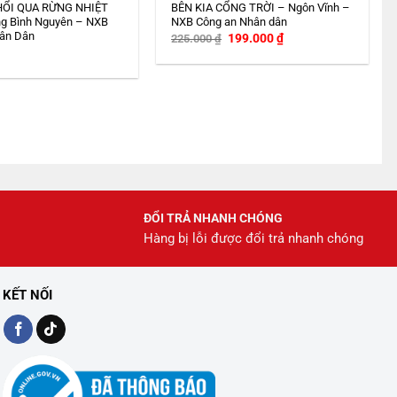
HỔI QUA RỪNG NHIỆT
BÊN KIA CỔNG TRỜI – Ngôn Vĩnh –
g Bình Nguyên – NXB
NXB Công an Nhân dân
ân Dân
Giá
Giá
199.000
₫
225.000
₫
gốc
hiện
là:
tại
225.000 ₫.
là:
199.000 ₫.
ĐỔI TRẢ NHANH CHÓNG
Hàng bị lỗi được đổi trả nhanh chóng
KẾT NỐI