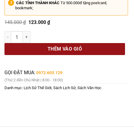
CÁC TỈNH THÀNH KHÁC
Từ 500.000đ tặng postcard,
bookmark;
Giá
Giá
145.000
₫
123.000
₫
gốc
hiện
là:
tại
LUẬN VỀ CHIẾN TRANH - Niccolò Machiavelli - Nguyễn Thanh Xuân 
145.000 ₫.
là:
123.000 ₫.
THÊM VÀO GIỎ
GỌI ĐẶT MUA:
0972.605.129
(Thứ 2 đến Chủ Nhật | 8:00 - 18:00)
Danh mục:
Lịch Sử Thế Giới
,
Sách Lịch Sử
,
Sách Văn Học