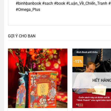
#binhbanbook #sach #book #Luận_Về_Chiến_Tranh # N
#Omega_Plus
GỢI Ý CHO BẠN
-15%
HẾT HÀN