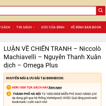
Ủ SÁCH
TIN SÁCH
GÓC CỦA BÌNH
VỀ BÌNH BÁN BOOK
LUẬN VỀ CHIẾN TRANH – Niccolò
Machiavelli – Nguyễn Thanh Xuân
dịch – Omega Plus
KHUYẾN MÃI & ƯU ĐÃI TẠI BINHBOOK:
HƠN 1000 TỰA SÁCH HAY
Xem ngay
THÀNH PHỐ HÀ NỘI
Từ 1000.000đ MIỄN PHÍ GIAO HÀNG (chỉ
áp dụng gửi qua hệ thống Viettelpost) HOẶC Quà tặng postcard/
bookmark/ cuốn sách nhỏ