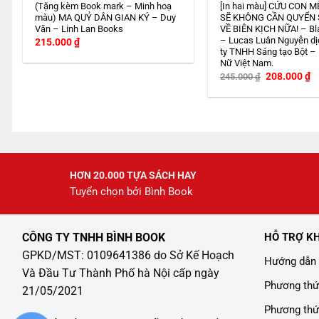
(Tặng kèm Book mark – Minh hoạ
[In hai màu] CỨU CON M
màu) MA QUỶ DÂN GIAN KÝ – Duy
SẼ KHÔNG CẦN QUYỂN
Văn – Linh Lan Books
VỀ BIÊN KỊCH NỮA! – Bl
– Lucas Luân Nguyễn dị
215.000
₫
ty TNHH Sáng tạo Bột –
Nữ Việt Nam.
Giá
G
208.000
₫
245.000
₫
gốc
h
là:
tạ
245.000 ₫.
là
2
HƠN 20.000 TỰA SÁCH HAY
Tuyển chọn bởi Bình Book
CÔNG TY TNHH BÌNH BOOK
HỖ TRỢ K
GPKD/MST: 0109641386 do Sở Kế Hoạch
Hướng dẫn 
Và Đầu Tư Thành Phố hà Nội cấp ngày
Phương thứ
21/05/2021
Phương thứ