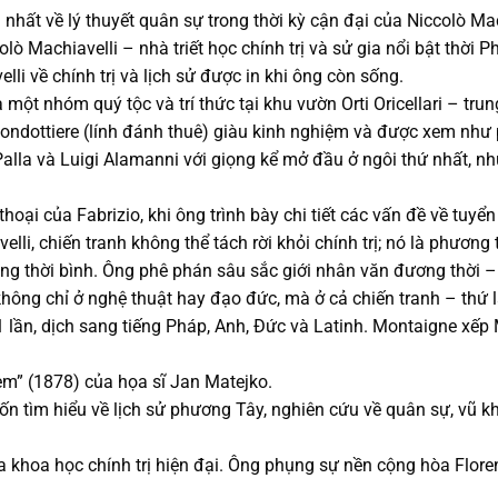
nhất về lý thuyết quân sự trong thời kỳ cận đại của Niccolò Mac
lò Machiavelli – nhà triết học chính trị và sử gia nổi bật thời
i về chính trị và lịch sử được in khi ông còn sống.
một nhóm quý tộc và trí thức tại khu vườn Orti Oricellari – tru
condottiere (lính đánh thuê) giàu kinh nghiệm và được xem như 
Palla và Luigi Alamanni với giọng kể mở đầu ở ngôi thứ nhất, 
hoại của Fabrizio, khi ông trình bày chi tiết các vấn đề về tuyể
elli, chiến tranh không thể tách rời khỏi chính trị; nó là phươn
rong thời bình. Ông phê phán sâu sắc giới nhân văn đương thời
ông chỉ ở nghệ thuật hay đạo đức, mà ở cả chiến tranh – thứ
21 lần, dịch sang tiếng Pháp, Anh, Đức và Latinh. Montaigne xếp
em” (1878) của họa sĩ Jan Matejko.
tìm hiểu về lịch sử phương Tây, nghiên cứu về quân sự, vũ khí
a khoa học chính trị hiện đại. Ông phụng sự nền cộng hòa Flore