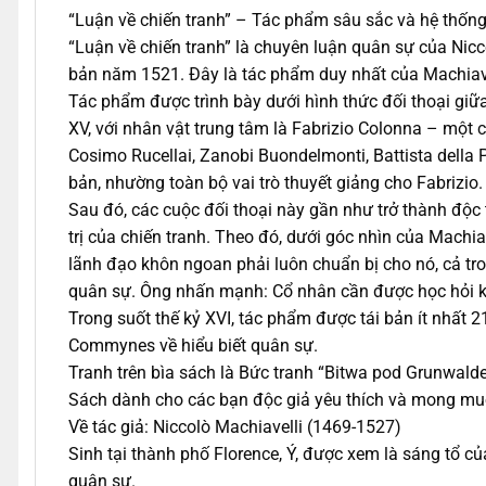
“Luận về chiến tranh” – Tác phẩm sâu sắc và hệ thống 
“Luận về chiến tranh” là chuyên luận quân sự của Nicco
bản năm 1521. Đây là tác phẩm duy nhất của Machiavell
Tác phẩm được trình bày dưới hình thức đối thoại giữa 
XV, với nhân vật trung tâm là Fabrizio Colonna – một 
Cosimo Rucellai, Zanobi Buondelmonti, Battista della 
bản, nhường toàn bộ vai trò thuyết giảng cho Fabrizio.
Sau đó, các cuộc đối thoại này gần như trở thành độc t
trị của chiến tranh. Theo đó, dưới góc nhìn của Machiav
lãnh đạo khôn ngoan phải luôn chuẩn bị cho nó, cả t
quân sự. Ông nhấn mạnh: Cổ nhân cần được học hỏi kh
Trong suốt thế kỷ XVI, tác phẩm được tái bản ít nhất 
Commynes về hiểu biết quân sự.
Tranh trên bìa sách là Bức tranh “Bitwa pod Grunwald
Sách dành cho các bạn độc giả yêu thích và mong muốn 
Về tác giả: Niccolò Machiavelli (1469-1527)
Sinh tại thành phố Florence, Ý, được xem là sáng tổ củ
quân sự.