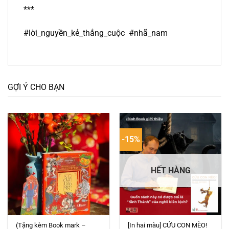
***
#lời_nguyền_kẻ_thắng_cuộc #nhã_nam
GỢI Ý CHO BẠN
-15%
HẾT HÀNG
(Tặng kèm Book mark –
[In hai màu] CỨU CON MÈO!