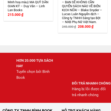
Minh hoạ màu) MA QUỶ DÂN
– BẠN SẼ KHÔNG CẦN
GIAN KÝ – Duy Văn – Linh
QUYỂN SÁCH NÀO VỀ BIÊN
Lan Books
KỊCH NỮA! – Blake Snyder –
Lucas Luân Nguyễn dịch –
215.000
₫
Công ty TNHH Sáng tạo Bột
– NXB Phụ Nữ Việt Nam.
Giá
Giá
208.000
₫
245.000
₫
gốc
hiện
là:
tại
245.000 ₫.
là:
208.000 ₫.
HƠN 20.000 TỰA SÁCH
HAY
Tuyển chọn bởi Bình
Book
ĐỔI TRẢ NHANH CHÓNG
Hàng bị lỗi được đổi
trả nhanh chóng
CÔNG TY TNHH BÌNH BOOK
HỖ TRỢ KHÁCH HÀNG