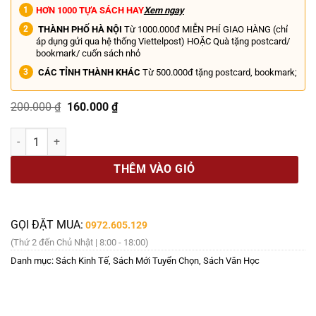
HƠN 1000 TỰA SÁCH HAY
Xem ngay
THÀNH PHỐ HÀ NỘI
Từ 1000.000đ MIỄN PHÍ GIAO HÀNG (chỉ
áp dụng gửi qua hệ thống Viettelpost) HOẶC Quà tặng postcard/
bookmark/ cuốn sách nhỏ
CÁC TỈNH THÀNH KHÁC
Từ 500.000đ tặng postcard, bookmark;
Giá
Giá
200.000
₫
160.000
₫
gốc
hiện
là:
tại
LỜI NGUYỀN KẺ THẮNG CUỘC – Richard H. Thaler - Kinh Luyến dịc
200.000 ₫.
là:
160.000 ₫.
THÊM VÀO GIỎ
GỌI ĐẶT MUA:
0972.605.129
(Thứ 2 đến Chủ Nhật | 8:00 - 18:00)
Danh mục:
Sách Kinh Tế
,
Sách Mới Tuyển Chọn
,
Sách Văn Học