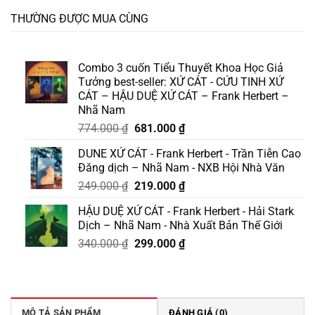
THƯỜNG ĐƯỢC MUA CÙNG
Combo 3 cuốn Tiểu Thuyết Khoa Học Giả
Tưởng best-seller: XỨ CÁT - CỨU TINH XỨ
CÁT – HẬU DUỆ XỨ CÁT – Frank Herbert –
Nhã Nam
Giá
Giá
774.000
₫
681.000
₫
gốc
hiện
DUNE XỨ CÁT - Frank Herbert - Trần Tiễn Cao
là:
tại
Đăng dịch – Nhã Nam - NXB Hội Nhà Văn
774.000 ₫.
là:
Giá
Giá
249.000
₫
219.000
₫
681.000 ₫.
gốc
hiện
HẬU DUỆ XỨ CÁT - Frank Herbert - Hải Stark
là:
tại
Dịch – Nhã Nam - Nhà Xuất Bản Thế Giới
249.000 ₫.
là:
Giá
Giá
340.000
₫
299.000
₫
219.000 ₫.
gốc
hiện
là:
tại
340.000 ₫.
là:
299.000 ₫.
MÔ TẢ SẢN PHẨM
ĐÁNH GIÁ (0)