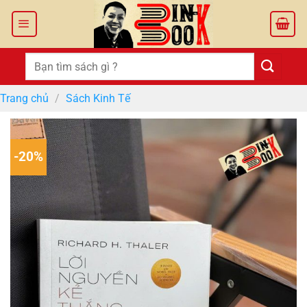
Bỏ
qua
nội
dung
Tìm
kiếm:
Trang chủ
/
Sách Kinh Tế
-20%