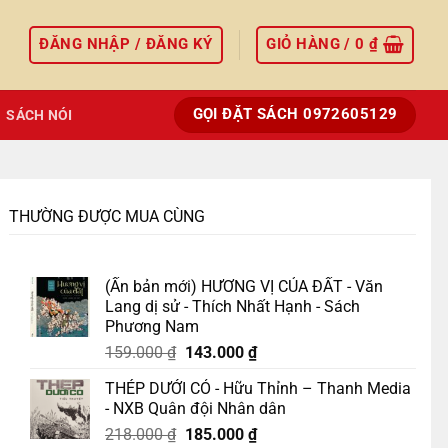
ĐĂNG NHẬP / ĐĂNG KÝ
GIỎ HÀNG /
0
₫
GỌI ĐẶT SÁCH 0972605129
SÁCH NÓI
THƯỜNG ĐƯỢC MUA CÙNG
(Ấn bản mới) HƯƠNG VỊ CỦA ĐẤT - Văn
Lang dị sử - Thích Nhất Hạnh - Sách
Phương Nam
Giá
Giá
159.000
₫
143.000
₫
gốc
hiện
THÉP DƯỚI CỎ - Hữu Thỉnh – Thanh Media
là:
tại
- NXB Quân đội Nhân dân
159.000 ₫.
là:
Giá
Giá
218.000
₫
185.000
₫
143.000 ₫.