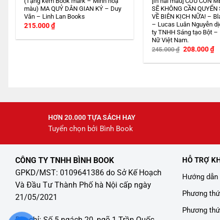
(Tặng kèm Book mark – Minh hoạ
[In hai màu] CỨU CON M
màu) MA QUỶ DÂN GIAN KÝ – Duy
SẼ KHÔNG CẦN QUYỂN
Văn – Linh Lan Books
VỀ BIÊN KỊCH NỮA! – Bl
– Lucas Luân Nguyễn dị
215.000
₫
ty TNHH Sáng tạo Bột –
Nữ Việt Nam.
Giá
G
208.000
₫
245.000
₫
gốc
h
là:
tạ
245.000 ₫.
là
2
HƠN 20.000 TỰA SÁCH HAY
Tuyển chọn bởi Bình Book
CÔNG TY TNHH BÌNH BOOK
HỖ TRỢ K
GPKD/MST: 0109641386 do Sở Kế Hoạch
Hướng dẫn 
Và Đầu Tư Thành Phố hà Nội cấp ngày
Phương thứ
21/05/2021
Phương thứ
Địa chỉ: Số 5 ngách 20, ngõ 1 Trần Quốc