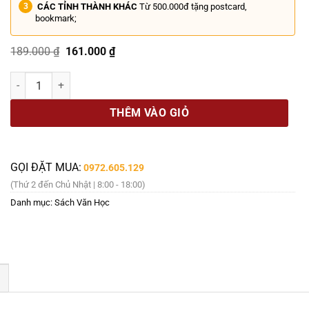
CÁC TỈNH THÀNH KHÁC
Từ 500.000đ tặng postcard,
bookmark;
Giá
Giá
189.000
₫
161.000
₫
gốc
hiện
là:
tại
LỜI NGUYỀN CỦA MÀN ĐÊM (Sách bỏ túi) - V.E Schwab - Nguyễn Hà A
189.000 ₫.
là:
161.000 ₫.
THÊM VÀO GIỎ
GỌI ĐẶT MUA:
0972.605.129
(Thứ 2 đến Chủ Nhật | 8:00 - 18:00)
Danh mục:
Sách Văn Học