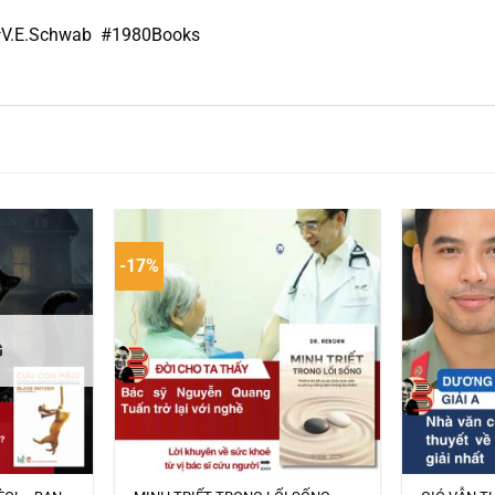
V.E.Schwab #1980Books
-17%
G