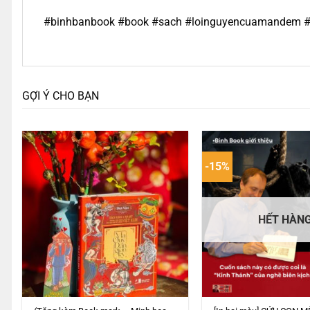
#binhbanbook #book #sach #
loinguyencuamandem
#
GỢI Ý CHO BẠN
-15%
HẾT HÀN