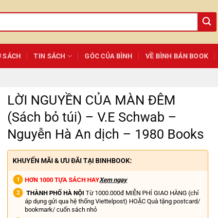
Ủ SÁCH
TIN SÁCH
GÓC CỦA BÌNH
VỀ BÌNH BÁN BOOK
LỜI NGUYỀN CỦA MÀN ĐÊM
(Sách bỏ túi) – V.E Schwab –
Nguyễn Hà An dịch – 1980 Books
KHUYẾN MÃI & ƯU ĐÃI TẠI BINHBOOK:
HƠN 1000 TỰA SÁCH HAY
Xem ngay
THÀNH PHỐ HÀ NỘI
Từ 1000.000đ MIỄN PHÍ GIAO HÀNG (chỉ
áp dụng gửi qua hệ thống Viettelpost) HOẶC Quà tặng postcard/
bookmark/ cuốn sách nhỏ