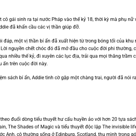
t cô gái sinh ra tại nước Pháp vào thế kỷ 18, thời kỳ mà phụ nữ 
ddie đã khẩn cầu các vị thần giúp đỡ.
i đáp, một vị thần bí ẩn đã xuất hiện từ trong bóng tối của khu 
. Lời nguyền chết chóc đó đã mở đầu cho cuộc đời phi thường, 
 nhiều thế kỷ, đi xuyên các lục địa, trải qua mọi thăng trầm c
 ấn trên cuộc đời này.
iệm sách bí ẩn, Addie tình cờ gặp một chàng trai, người đã nói
ỉ theo đuổi dòng tiểu thuyết hư cấu huyền ảo với hơn 20 tựa sác
lain, The Shades of Magic và tiểu thuyết độc lập The invisible l
ớc Anh, cô thường sống ở Edinburg, Scotland, thu mình trong 