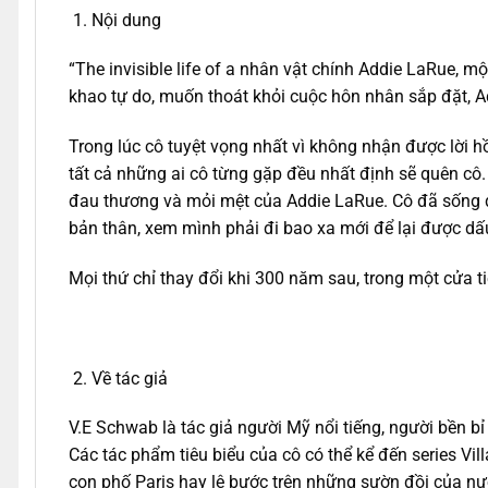
Nội dung
“The invisible life of a nhân vật chính Addie LaRue, mộ
khao tự do, muốn thoát khỏi cuộc hôn nhân sắp đặt, A
Trong lúc cô tuyệt vọng nhất vì không nhận được lời hồ
tất cả những ai cô từng gặp đều nhất định sẽ quên cô
đau thương và mỏi mệt của Addie LaRue. Cô đã sống qua
bản thân, xem mình phải đi bao xa mới để lại được dấu
Mọi thứ chỉ thay đổi khi 300 năm sau, trong một cửa t
Về tác giả
V.E Schwab là tác giả người Mỹ nổi tiếng, người bền b
Các tác phẩm tiêu biểu của cô có thể kể đến series Vil
con phố Paris hay lê bước trên những sườn đồi của nư