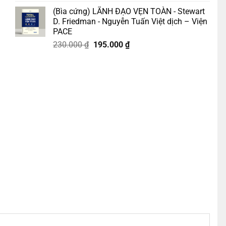
gốc
hiện
(Bìa cứng) LÃNH ĐẠO VẸN TOÀN - Stewart
là:
tại
D. Friedman - Nguyễn Tuấn Việt dịch – Viện
218.000 ₫.
là:
PACE
185.000 ₫.
Giá
Giá
230.000
₫
195.000
₫
gốc
hiện
n dịch - 1980 Books số lượng
là:
tại
230.000 ₫.
là:
195.000 ₫.