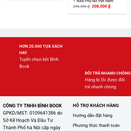
– NXB Phụ Nữ Việt Nam.
Giá
Giá
208.000
₫
245.000
₫
gốc
hiện
là:
tại
245.000 ₫.
là:
208.000 ₫.
HƠN 20.000 TỰA SÁCH
HAY
Tuyển chọn bởi Bình
Book
ĐỔI TRẢ NHANH CHÓNG
Hàng bị lỗi được đổi
trả nhanh chóng
CÔNG TY TNHH BÌNH BOOK
HỖ TRỢ KHÁCH HÀNG
GPKD/MST: 0109641386 do
Hướng dẫn đặt hàng
Sở Kế Hoạch Và Đầu Tư
Phương thức thanh toán
Thành Phố hà Nội cấp ngày