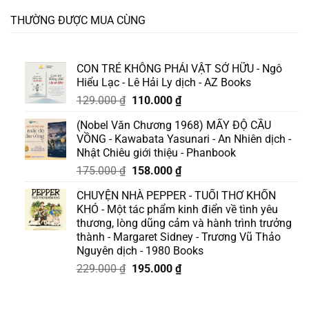
THƯỜNG ĐƯỢC MUA CÙNG
CON TRẺ KHÔNG PHẢI VẬT SỞ HỮU - Ngô
Hiểu Lạc - Lê Hải Ly dịch - AZ Books
Giá
Giá
129.000
₫
110.000
₫
gốc
hiện
(Nobel Văn Chương 1968) MẤY ĐỘ CẦU
là:
tại
VỒNG - Kawabata Yasunari - An Nhiên dịch -
129.000 ₫.
là:
Nhật Chiêu giới thiệu - Phanbook
110.000 ₫.
Giá
Giá
175.000
₫
158.000
₫
gốc
hiện
CHUYỆN NHÀ PEPPER - TUỔI THƠ KHỐN
là:
tại
KHÓ - Một tác phẩm kinh điển về tình yêu
175.000 ₫.
là:
thương, lòng dũng cảm và hành trình trưởng
158.000 ₫.
thành - Margaret Sidney - Trương Vũ Thảo
Nguyên dịch - 1980 Books
Giá
Giá
229.000
₫
195.000
₫
gốc
hiện
là:
tại