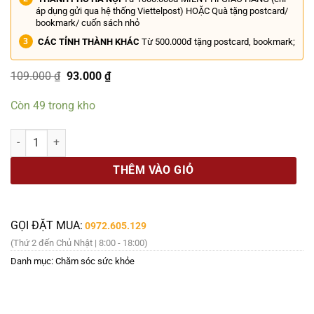
áp dụng gửi qua hệ thống Viettelpost) HOẶC Quà tặng postcard/
bookmark/ cuốn sách nhỏ
CÁC TỈNH THÀNH KHÁC
Từ 500.000đ tặng postcard, bookmark;
Giá
Giá
109.000
₫
93.000
₫
gốc
hiện
là:
tại
Còn 49 trong kho
109.000 ₫.
là:
93.000 ₫.
LỢI ÍCH SỨC KHỎE TỪ HOẠT ĐỘNG NGOÀI TRỜI - Kazuo Tsubota - Ga 
THÊM VÀO GIỎ
GỌI ĐẶT MUA:
0972.605.129
(Thứ 2 đến Chủ Nhật | 8:00 - 18:00)
Danh mục:
Chăm sóc sức khỏe