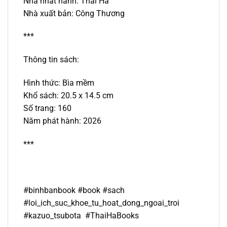
Nhà nhát hành: Thái Hà
Nhà xuất bản: Công Thương
***
Thông tin sách:
Hình thức: Bìa mềm
Khổ sách: 20.5 x 14.5 cm
Số trang: 160
Năm phát hành: 2026
***
#binhbanbook #book #sach
#
loi_ich_suc_khoe_tu_hoat_dong_ngoai_troi
#
kazuo_tsubota
#ThaiHaBooks