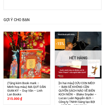
GỢI Ý CHO BẠN
-15%
HẾT HÀNG
(Tặng kèm Book mark –
[In hai màu] CỨU CON MÈO!
Minh hoạ màu) MA QUỶ DÂN
– BẠN SẼ KHÔNG CẦN
GIAN KÝ – Duy Văn – Linh
QUYỂN SÁCH NÀO VỀ BIÊN
Lan Books
KỊCH NỮA! – Blake Snyder –
Lucas Luân Nguyễn dịch –
215.000
₫
Công ty TNHH Sáng tạo Bột