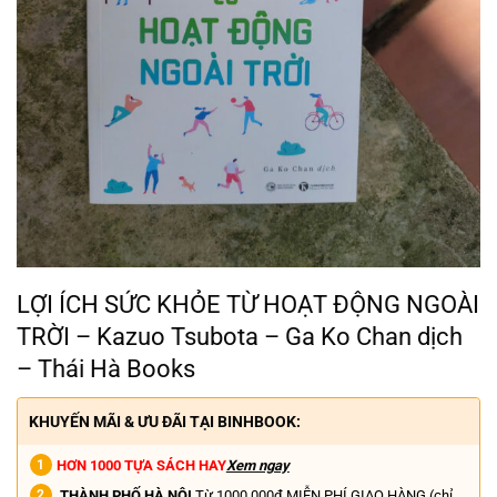
LỢI ÍCH SỨC KHỎE TỪ HOẠT ĐỘNG NGOÀI
TRỜI – Kazuo Tsubota – Ga Ko Chan dịch
– Thái Hà Books
KHUYẾN MÃI & ƯU ĐÃI TẠI BINHBOOK:
HƠN 1000 TỰA SÁCH HAY
Xem ngay
THÀNH PHỐ HÀ NỘI
Từ 1000.000đ MIỄN PHÍ GIAO HÀNG (chỉ