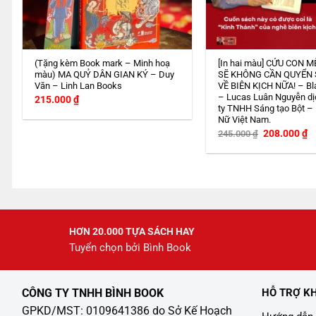
(Tặng kèm Book mark – Minh hoạ
[In hai màu] CỨU CON M
màu) MA QUỶ DÂN GIAN KÝ – Duy
SẼ KHÔNG CẦN QUYỂN
Văn – Linh Lan Books
VỀ BIÊN KỊCH NỮA! – Bl
– Lucas Luân Nguyễn dị
215.000
₫
ty TNHH Sáng tạo Bột –
Nữ Việt Nam.
Giá
G
208.000
₫
245.000
₫
gốc
h
là:
tạ
245.000 ₫.
là
2
HƠN 20.000 TỰA SÁCH HAY
Tuyển chọn bởi Bình Book
CÔNG TY TNHH BÌNH BOOK
HỖ TRỢ K
GPKD/MST: 0109641386 do Sở Kế Hoạch