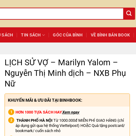
Ủ SÁCH
TIN SÁCH
GÓC CỦA BÌNH
VỀ BÌNH BÁN BOOK
LỊCH SỬ VỢ – Marilyn Yalom –
Nguyễn Thị Minh dịch – NXB Phụ
Nữ
KHUYẾN MÃI & ƯU ĐÃI TẠI BINHBOOK:
HƠN 1000 TỰA SÁCH HAY
Xem ngay
THÀNH PHỐ HÀ NỘI
Từ 1000.000đ MIỄN PHÍ GIAO HÀNG (chỉ
áp dụng gửi qua hệ thống Viettelpost) HOẶC Quà tặng postcard/
bookmark/ cuốn sách nhỏ