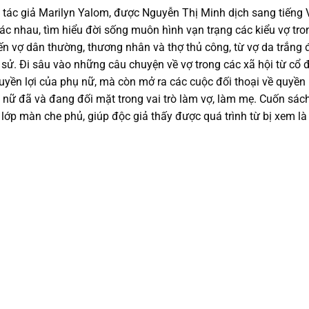
a tác giả Marilyn Yalom, được Nguyễn Thị Minh dịch sang tiếng
ác nhau, tìm hiểu đời sống muôn hình vạn trạng các kiểu vợ tron
n vợ dân thường, thương nhân và thợ thủ công, từ vợ da trắng 
ử. Đi sâu vào những câu chuyện về vợ trong các xã hội từ cổ đ
 quyền lợi của phụ nữ, mà còn mở ra các cuộc đối thoại về quyền 
ụ nữ đã và đang đối mặt trong vai trò làm vợ, làm mẹ. Cuốn sá
u lớp màn che phủ, giúp độc giả thấy được quá trình từ bị xem là