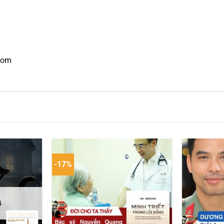
lom
-17%
G