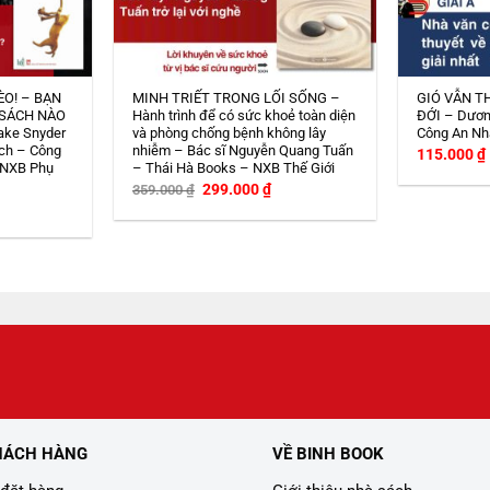
ÈO! – BẠN
MINH TRIẾT TRONG LỐI SỐNG –
GIÓ VẪN T
 SÁCH NÀO
Hành trình để có sức khoẻ toàn diện
ĐỚI – Dươn
ake Snyder
và phòng chống bệnh không lây
Công An Nh
ch – Công
nhiễm – Bác sĩ Nguyễn Quang Tuấn
115.000
₫
 NXB Phụ
– Thái Hà Books – NXB Thế Giới
Giá
Giá
299.000
₫
359.000
₫
gốc
hiện
iá
là:
tại
iện
359.000 ₫.
là:
i
299.000 ₫.
:
08.000 ₫.
HÁCH HÀNG
VỀ BINH BOOK