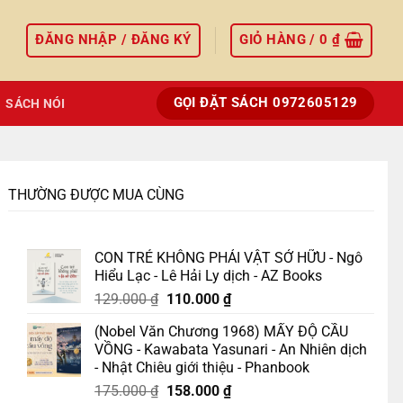
ĐĂNG NHẬP / ĐĂNG KÝ
GIỎ HÀNG /
0
₫
GỌI ĐẶT SÁCH 0972605129
SÁCH NÓI
THƯỜNG ĐƯỢC MUA CÙNG
CON TRẺ KHÔNG PHẢI VẬT SỞ HỮU - Ngô
Hiểu Lạc - Lê Hải Ly dịch - AZ Books
Giá
Giá
129.000
₫
110.000
₫
gốc
hiện
(Nobel Văn Chương 1968) MẤY ĐỘ CẦU
là:
tại
VỒNG - Kawabata Yasunari - An Nhiên dịch
129.000 ₫.
là:
- Nhật Chiêu giới thiệu - Phanbook
110.000 ₫.
Giá
Giá
175.000
₫
158.000
₫