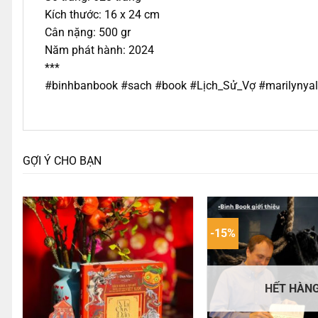
Kích thước: 16 x 24 cm
Cân nặng: 500 gr
Năm phát hành: 2024
***
#binhbanbook #sach #book #Lịch_Sử_Vợ #marilynya
GỢI Ý CHO BẠN
-15%
HẾT HÀN