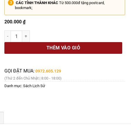
CÁC TỈNH THÀNH KHÁC
Từ 500.000đ tặng postcard,
bookmark;
200.000
₫
LỊCH SỬ VỢ - Marilyn Yalom - Nguyễn Thị Minh dịch - NXB Phụ Nữ s
THÊM VÀO GIỎ
GỌI ĐẶT MUA:
0972.605.129
(Thứ 2 đến Chủ Nhật | 8:00 - 18:00)
Danh mục:
Sách Lịch Sử