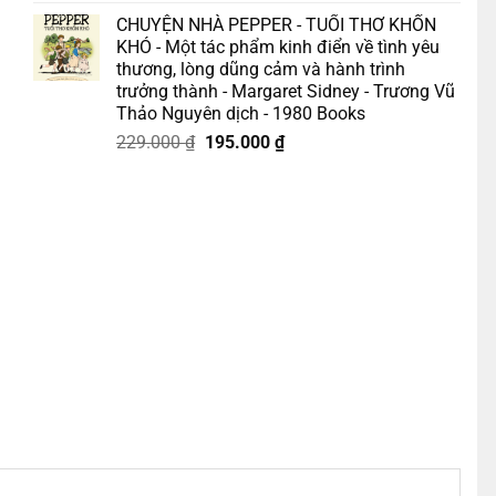
gốc
hiện
CHUYỆN NHÀ PEPPER - TUỔI THƠ KHỐN
là:
tại
KHÓ - Một tác phẩm kinh điển về tình yêu
175.000 ₫.
là:
thương, lòng dũng cảm và hành trình
158.000 ₫.
trưởng thành - Margaret Sidney - Trương Vũ
Thảo Nguyên dịch - 1980 Books
ố lượng
Giá
Giá
229.000
₫
195.000
₫
gốc
hiện
là:
tại
229.000 ₫.
là:
195.000 ₫.