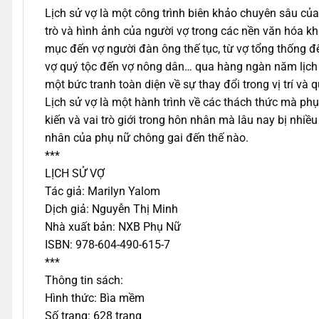
Lịch sử vợ là một công trình biên khảo chuyên sâu củ
trò và hình ảnh của người vợ trong các nền văn hóa kh
mục đến vợ người đàn ông thế tục, từ vợ tổng thống đế
vợ quý tộc đến vợ nông dân… qua hàng ngàn năm lịch s
một bức tranh toàn diện về sự thay đổi trong vị trí và
Lịch sử vợ là một hành trình về các thách thức mà ph
kiến và vai trò giới trong hôn nhân mà lâu nay bị nhiề
nhân của phụ nữ chông gai đến thế nào.
***
LỊCH SỬ VỢ
Tác giả: Marilyn Yalom
Dịch giả: Nguyễn Thị Minh
Nhà xuất bản: NXB Phụ Nữ
ISBN: 978-604-490-615-7
***
Thông tin sách:
Hình thức: Bìa mềm
Số trang: 628 trang