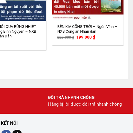
HỔI QUA RỪNG NHIỆT
BÊN KIA CỔNG TRỜI – Ngôn Vĩnh –
g Bình Nguyên – NXB
NXB Công an Nhân dân
ân Dân
Giá
Giá
199.000
₫
225.000
₫
gốc
hiện
là:
tại
225.000 ₫.
là:
199.000 ₫.
ĐỔI TRẢ NHANH CHÓNG
Hàng bị lỗi được đổi trả nhanh chóng
KẾT NỐI