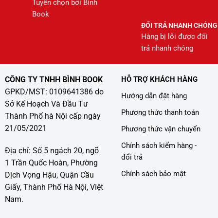
Tuyển chọn bởi Bình
Book
ĐỔI TRẢ NHANH CHÓNG
Hàng bị lỗi được đổi
trả nhanh chóng
CÔNG TY TNHH BÌNH BOOK
HỖ TRỢ KHÁCH HÀNG
GPKD/MST: 0109641386 do
Hướng dẫn đặt hàng
Sở Kế Hoạch Và Đầu Tư
Phương thức thanh toán
Thành Phố hà Nội cấp ngày
21/05/2021
Phương thức vận chuyển
Chính sách kiểm hàng -
Địa chỉ: Số 5 ngách 20, ngõ
đổi trả
1 Trần Quốc Hoàn, Phường
Chính sách bảo mật
Dịch Vọng Hậu, Quận Cầu
Giấy, Thành Phố Hà Nội, Việt
Nam.