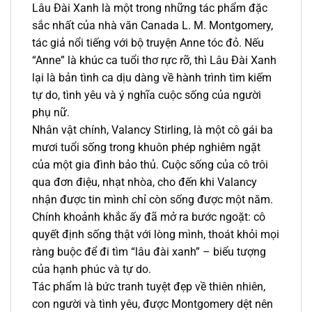
Lâu Đài Xanh là một trong những tác phẩm đặc
sắc nhất của nhà văn Canada L. M. Montgomery,
tác giả nổi tiếng với bộ truyện Anne tóc đỏ. Nếu
“Anne” là khúc ca tuổi thơ rực rỡ, thì Lâu Đài Xanh
lại là bản tình ca dịu dàng về hành trình tìm kiếm
tự do, tình yêu và ý nghĩa cuộc sống của người
phụ nữ.
Nhân vật chính, Valancy Stirling, là một cô gái ba
mươi tuổi sống trong khuôn phép nghiêm ngặt
của một gia đình bảo thủ. Cuộc sống của cô trôi
qua đơn điệu, nhạt nhòa, cho đến khi Valancy
nhận được tin mình chỉ còn sống được một năm.
Chính khoảnh khắc ấy đã mở ra bước ngoặt: cô
quyết định sống thật với lòng mình, thoát khỏi mọi
ràng buộc để đi tìm “lâu đài xanh” – biểu tượng
của hạnh phúc và tự do.
Tác phẩm là bức tranh tuyệt đẹp về thiên nhiên,
con người và tình yêu, được Montgomery dệt nên