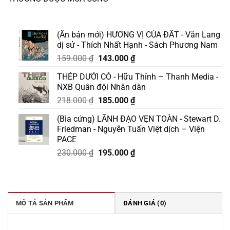
(Ấn bản mới) HƯƠNG VỊ CỦA ĐẤT - Văn Lang
dị sử - Thích Nhất Hạnh - Sách Phương Nam
Giá
Giá
159.000
₫
143.000
₫
gốc
hiện
THÉP DƯỚI CỎ - Hữu Thỉnh – Thanh Media -
là:
tại
NXB Quân đội Nhân dân
159.000 ₫.
là:
Giá
Giá
218.000
₫
185.000
₫
143.000 ₫.
gốc
hiện
(Bìa cứng) LÃNH ĐẠO VẸN TOÀN - Stewart D.
là:
tại
Friedman - Nguyễn Tuấn Việt dịch – Viện
218.000 ₫.
là:
PACE
185.000 ₫.
Giá
Giá
230.000
₫
195.000
₫
gốc
hiện
là:
tại
230.000 ₫.
là:
195.000 ₫.
MÔ TẢ SẢN PHẨM
ĐÁNH GIÁ (0)