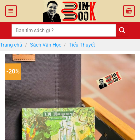
Bỏ
qua
nội
dung
Tìm
kiếm:
Trang chủ
/
Sách Văn Học
/
Tiểu Thuyết
-20%