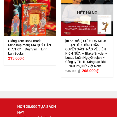
HẾT HÀNG
(Tặng kèm Book mark –
[In hai màu] CỨU CON MÈO!
Minh hoạ màu) MA QUỶ DÂN
– BẠN SẼ KHÔNG CẦN
GIAN KÝ – Duy Văn – Linh
QUYỂN SÁCH NÀO VỀ BIÊN
Lan Books
KỊCH NỮA! – Blake Snyder –
Lucas Luân Nguyễn dịch –
215.000
₫
Công ty TNHH Sáng tạo Bột
– NXB Phụ Nữ Việt Nam.
Giá
Giá
208.000
₫
245.000
₫
gốc
hiện
là:
tại
245.000 ₫.
là:
208.000 ₫.
HƠN 20.000 TỰA SÁCH
HAY