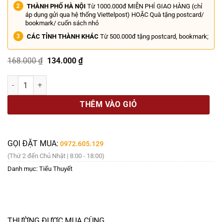
THÀNH PHỐ HÀ NỘI
Từ 1000.000đ MIỄN PHÍ GIAO HÀNG (chỉ
áp dụng gửi qua hệ thống Viettelpost) HOẶC Quà tặng postcard/
bookmark/ cuốn sách nhỏ
CÁC TỈNH THÀNH KHÁC
Từ 500.000đ tặng postcard, bookmark;
Giá
Giá
168.000
₫
134.000
₫
gốc
hiện
là:
tại
LÂU ĐÀI XANH - L.M. Montgomery – Bách Việt Books số lượng
168.000 ₫.
là:
134.000 ₫.
THÊM VÀO GIỎ
GỌI ĐẶT MUA:
0972.605.129
(Thứ 2 đến Chủ Nhật | 8:00 - 18:00)
Danh mục:
Tiểu Thuyết
THƯỜNG ĐƯỢC MUA CÙNG