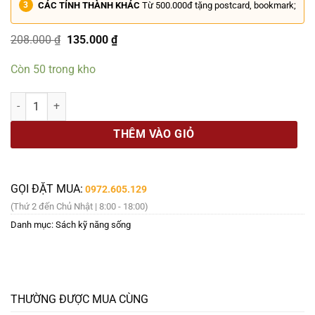
CÁC TỈNH THÀNH KHÁC
Từ 500.000đ tặng postcard, bookmark;
Giá
Giá
208.000
₫
135.000
₫
gốc
hiện
là:
tại
Còn 50 trong kho
208.000 ₫.
là:
135.000 ₫.
LÀM CHỦ BẢN THÂN THAY ĐỔI CUỘC ĐỜI – Brian Tracy – Quỳnh Anh, 
THÊM VÀO GIỎ
GỌI ĐẶT MUA:
0972.605.129
(Thứ 2 đến Chủ Nhật | 8:00 - 18:00)
Danh mục:
Sách kỹ năng sống
THƯỜNG ĐƯỢC MUA CÙNG