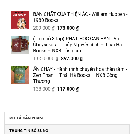
BẢN CHẤT CỦA THIỆN ÁC - William Hubben -
1980 Books
Giá
Giá
209.000
₫
178.000
₫
gốc
hiện
(Trọn bộ 3 tập) PHẬT HỌC CĂN BẢN - Ari
là:
tại
Ubeysekara - Thủy Nguyễn dịch – Thái Hà
209.000 ₫.
là:
Books – NXB Tôn giáo
178.000 ₫.
Giá
Giá
1.050.000
₫
892.000
₫
gốc
hiện
ĂN CHAY - Hành trình chuyển hoá thân tâm -
là:
tại
Zen Phan – Thái Hà Books – NXB Công
1.050.000 ₫.
là:
Thương
892.000 ₫.
Giá
Giá
138.000
₫
117.000
₫
gốc
hiện
là:
tại
138.000 ₫.
là:
117.000 ₫.
MÔ TẢ SẢN PHẨM
THÔNG TIN BỔ SUNG