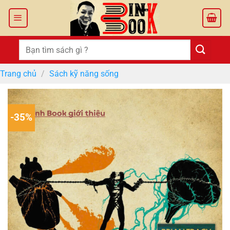
Bỏ
qua
nội
dung
Tìm
kiếm:
Trang chủ
/
Sách kỹ năng sống
-35%