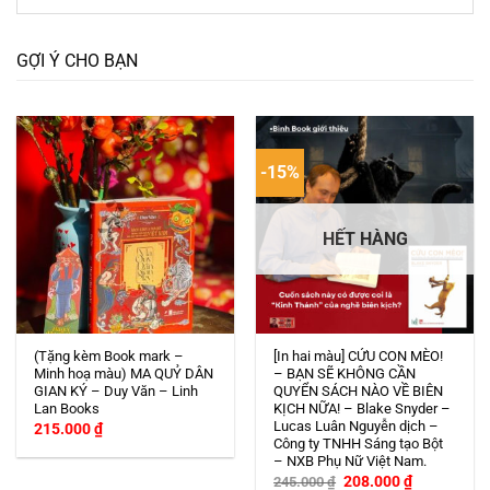
GỢI Ý CHO BẠN
-15%
HẾT HÀNG
(Tặng kèm Book mark –
[In hai màu] CỨU CON MÈO!
Minh hoạ màu) MA QUỶ DÂN
– BẠN SẼ KHÔNG CẦN
GIAN KÝ – Duy Văn – Linh
QUYỂN SÁCH NÀO VỀ BIÊN
Lan Books
KỊCH NỮA! – Blake Snyder –
Lucas Luân Nguyễn dịch –
215.000
₫
Công ty TNHH Sáng tạo Bột
– NXB Phụ Nữ Việt Nam.
Giá
Giá
208.000
₫
245.000
₫