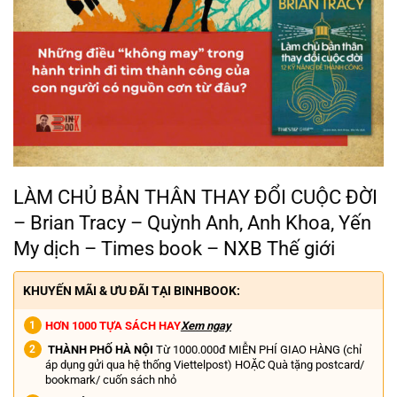
LÀM CHỦ BẢN THÂN THAY ĐỔI CUỘC ĐỜI
– Brian Tracy – Quỳnh Anh, Anh Khoa, Yến
My dịch – Times book – NXB Thế giới
KHUYẾN MÃI & ƯU ĐÃI TẠI BINHBOOK:
HƠN 1000 TỰA SÁCH HAY
Xem ngay
THÀNH PHỐ HÀ NỘI
Từ 1000.000đ MIỄN PHÍ GIAO HÀNG (chỉ
áp dụng gửi qua hệ thống Viettelpost) HOẶC Quà tặng postcard/
bookmark/ cuốn sách nhỏ