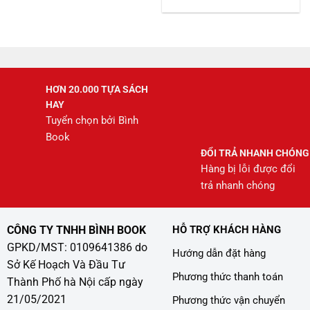
gốc
hiện
là:
tại
245.000 ₫.
là:
208.000 ₫.
HƠN 20.000 TỰA SÁCH
HAY
Tuyển chọn bởi Bình
Book
ĐỔI TRẢ NHANH CHÓNG
Hàng bị lỗi được đổi
trả nhanh chóng
CÔNG TY TNHH BÌNH BOOK
HỖ TRỢ KHÁCH HÀNG
GPKD/MST: 0109641386 do
Hướng dẫn đặt hàng
Sở Kế Hoạch Và Đầu Tư
Phương thức thanh toán
Thành Phố hà Nội cấp ngày
21/05/2021
Phương thức vận chuyển