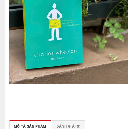
MÔ TẢ SẢN PHẨM
ĐÁNH GIÁ (0)