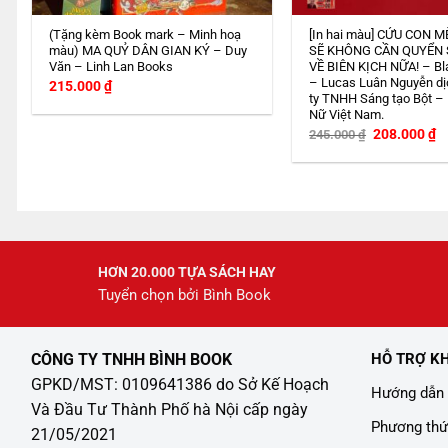
(Tặng kèm Book mark – Minh hoạ
[In hai màu] CỨU CON M
màu) MA QUỶ DÂN GIAN KÝ – Duy
SẼ KHÔNG CẦN QUYỂN
Văn – Linh Lan Books
VỀ BIÊN KỊCH NỮA! – Bl
– Lucas Luân Nguyễn dị
215.000
₫
ty TNHH Sáng tạo Bột –
Nữ Việt Nam.
Giá
G
208.000
₫
245.000
₫
gốc
h
là:
tạ
245.000 ₫.
là
2
HƠN 20.000 TỰA SÁCH HAY
Tuyển chọn bởi Bình Book
CÔNG TY TNHH BÌNH BOOK
HỖ TRỢ K
GPKD/MST: 0109641386 do Sở Kế Hoạch
Hướng dẫn 
Và Đầu Tư Thành Phố hà Nội cấp ngày
Phương thứ
21/05/2021