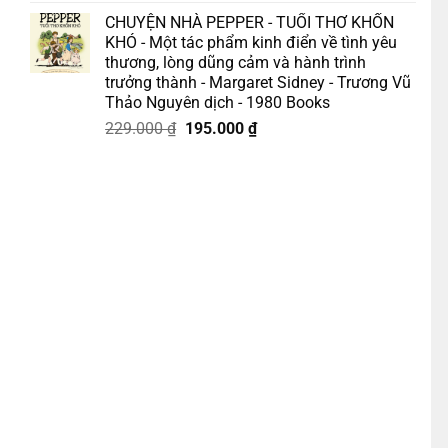
gốc
hiện
CHUYỆN NHÀ PEPPER - TUỔI THƠ KHỐN
là:
tại
KHÓ - Một tác phẩm kinh điển về tình yêu
175.000 ₫.
là:
thương, lòng dũng cảm và hành trình
158.000 ₫.
trưởng thành - Margaret Sidney - Trương Vũ
Thảo Nguyên dịch - 1980 Books
Giá
Giá
229.000
₫
195.000
₫
gốc
hiện
abooks – NXB Thế Giới số lượng
là:
tại
229.000 ₫.
là:
195.000 ₫.