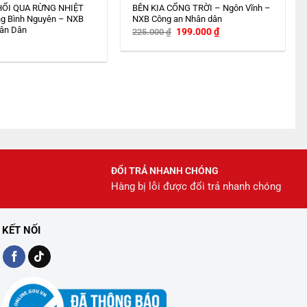
HỔI QUA RỪNG NHIỆT
BÊN KIA CỔNG TRỜI – Ngôn Vĩnh –
g Bình Nguyên – NXB
NXB Công an Nhân dân
ân Dân
Giá
Giá
199.000
₫
225.000
₫
gốc
hiện
là:
tại
225.000 ₫.
là:
199.000 ₫.
ĐỔI TRẢ NHANH CHÓNG
Hàng bị lỗi được đổi trả nhanh chóng
KẾT NỐI