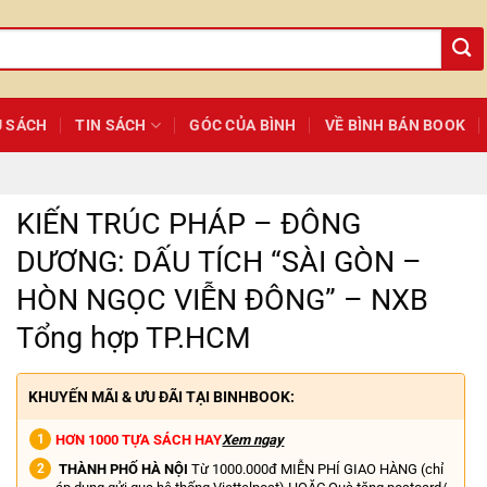
Ủ SÁCH
TIN SÁCH
GÓC CỦA BÌNH
VỀ BÌNH BÁN BOOK
KIẾN TRÚC PHÁP – ĐÔNG
DƯƠNG: DẤU TÍCH “SÀI GÒN –
HÒN NGỌC VIỄN ĐÔNG” – NXB
Tổng hợp TP.HCM
KHUYẾN MÃI & ƯU ĐÃI TẠI BINHBOOK:
HƠN 1000 TỰA SÁCH HAY
Xem ngay
THÀNH PHỐ HÀ NỘI
Từ 1000.000đ MIỄN PHÍ GIAO HÀNG (chỉ