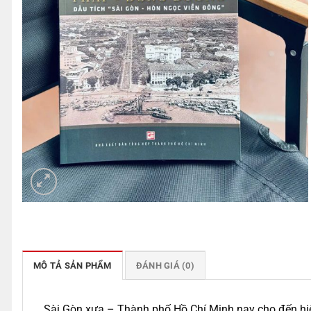
MÔ TẢ SẢN PHẨM
ĐÁNH GIÁ (0)
Sài Gòn xưa – Thành phố Hồ Chí Minh nay cho đến hiện 