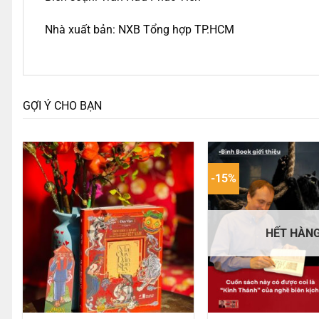
Nhà xuất bản: NXB Tổng hợp TP.HCM
GỢI Ý CHO BẠN
-15%
HẾT HÀN