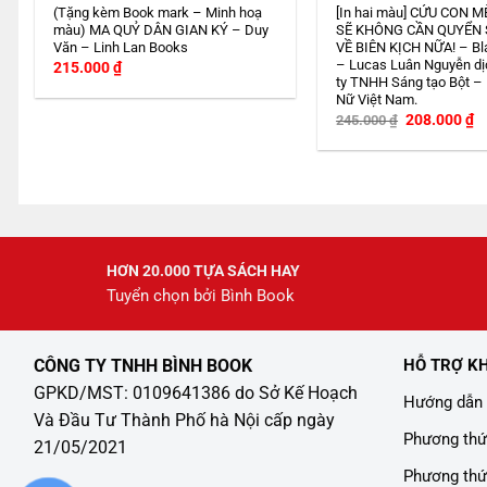
(Tặng kèm Book mark – Minh hoạ
[In hai màu] CỨU CON M
màu) MA QUỶ DÂN GIAN KÝ – Duy
SẼ KHÔNG CẦN QUYỂN
Văn – Linh Lan Books
VỀ BIÊN KỊCH NỮA! – Bl
– Lucas Luân Nguyễn dị
215.000
₫
ty TNHH Sáng tạo Bột –
Nữ Việt Nam.
Giá
G
208.000
₫
245.000
₫
gốc
h
là:
tạ
245.000 ₫.
là
2
HƠN 20.000 TỰA SÁCH HAY
Tuyển chọn bởi Bình Book
CÔNG TY TNHH BÌNH BOOK
HỖ TRỢ K
GPKD/MST: 0109641386 do Sở Kế Hoạch
Hướng dẫn 
Và Đầu Tư Thành Phố hà Nội cấp ngày
Phương thứ
21/05/2021
Phương thứ