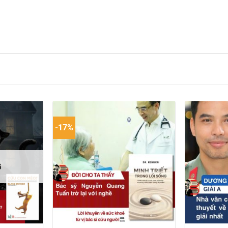
-17%
G