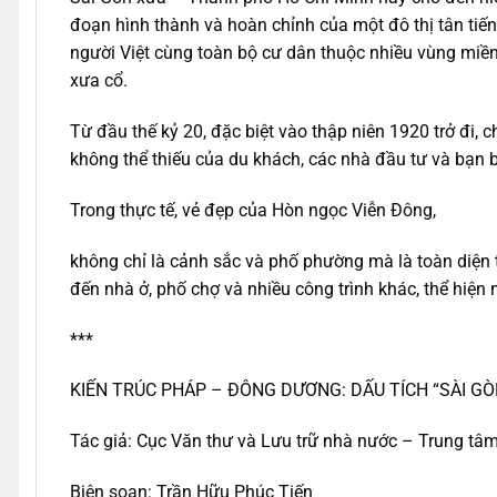
đoạn hình thành và hoàn chỉnh của một đô thị tân tiế
người Việt cùng toàn bộ cư dân thuộc nhiều vùng miền 
xưa cổ.
Từ đầu thế kỷ 20, đặc biệt vào thập niên 1920 trở đi
không thể thiếu của du khách, các nhà đầu tư và bạn bè
Trong thực tế, vẻ đẹp của Hòn ngọc Viễn Đông,
không chỉ là cảnh sắc và phố phường mà là toàn diện từ
đến nhà ở, phố chợ và nhiều công trình khác, thể hiệ
***
KIẾN TRÚC PHÁP – ĐÔNG DƯƠNG: DẤU TÍCH “SÀI G
Tác giả: Cục Văn thư và Lưu trữ nhà nước – Trung tâm 
Biên soạn: Trần Hữu Phúc Tiến