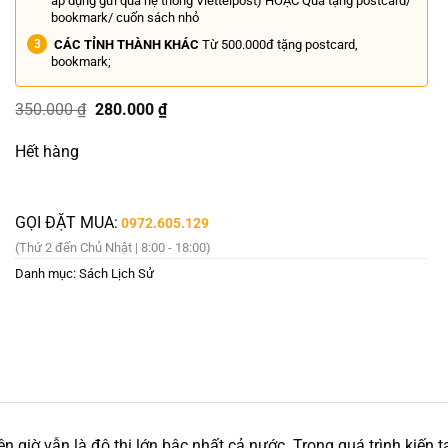
áp dụng gửi qua hệ thống Viettelpost) HOẶC Quà tặng postcard/
bookmark/ cuốn sách nhỏ
CÁC TỈNH THÀNH KHÁC
Từ 500.000đ tặng postcard,
bookmark;
Giá
Giá
350.000
₫
280.000
₫
gốc
hiện
là:
tại
Hết hàng
350.000 ₫.
là:
280.000 ₫.
GỌI ĐẶT MUA:
0972.605.129
(Thứ 2 đến Chủ Nhật | 8:00 - 18:00)
Danh mục:
Sách Lịch Sử
giờ vẫn là đô thị lớn bậc nhất cả nước. Trong quá trình kiến t