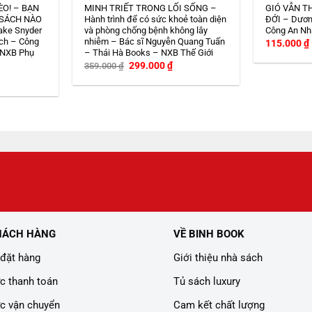
ÈO! – BẠN
MINH TRIẾT TRONG LỐI SỐNG –
GIÓ VẪN T
 SÁCH NÀO
Hành trình để có sức khoẻ toàn diện
ĐỚI – Dươn
ake Snyder
và phòng chống bệnh không lây
Công An Nh
ch – Công
nhiễm – Bác sĩ Nguyễn Quang Tuấn
115.000
₫
 NXB Phụ
– Thái Hà Books – NXB Thế Giới
Giá
Giá
299.000
₫
359.000
₫
gốc
hiện
iá
là:
tại
iện
359.000 ₫.
là:
i
299.000 ₫.
:
08.000 ₫.
HÁCH HÀNG
VỀ BINH BOOK
đặt hàng
Giới thiệu nhà sách
c thanh toán
Tủ sách luxury
c vận chuyển
Cam kết chất lượng