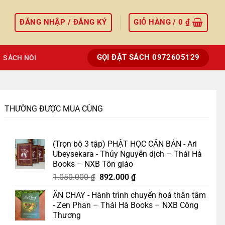
ĐĂNG NHẬP / ĐĂNG KÝ
GIỎ HÀNG /
0
₫
GỌI ĐẶT SÁCH 0972605129
SÁCH NÓI
THƯỜNG ĐƯỢC MUA CÙNG
(Trọn bộ 3 tập) PHẬT HỌC CĂN BẢN - Ari
Ubeysekara - Thủy Nguyễn dịch – Thái Hà
Books – NXB Tôn giáo
Giá
Giá
1.050.000
₫
892.000
₫
gốc
hiện
ĂN CHAY - Hành trình chuyển hoá thân tâm
là:
tại
- Zen Phan – Thái Hà Books – NXB Công
1.050.000 ₫.
là:
Thương
892.000 ₫.