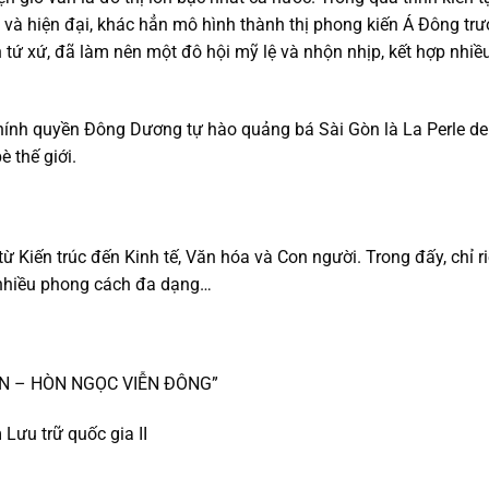
n và hiện đại, khác hẳn mô hình thành thị phong kiến Á Đông t
tứ xứ, đã làm nên một đô hội mỹ lệ và nhộn nhịp, kết hợp nhiều 
, chính quyền Đông Dương tự hào quảng bá Sài Gòn là La Perle d
 thế giới.
 Kiến trúc đến Kinh tế, Văn hóa và Con người. Trong đấy, chỉ riê
n nhiều phong cách đa dạng…
ÒN – HÒN NGỌC VIỄN ĐÔNG”
Lưu trữ quốc gia II