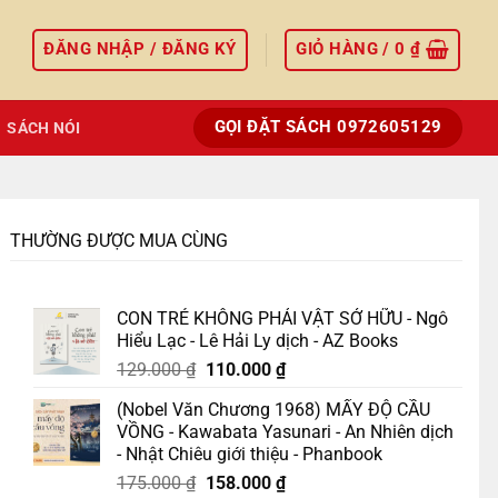
ĐĂNG NHẬP / ĐĂNG KÝ
GIỎ HÀNG /
0
₫
GỌI ĐẶT SÁCH 0972605129
SÁCH NÓI
THƯỜNG ĐƯỢC MUA CÙNG
CON TRẺ KHÔNG PHẢI VẬT SỞ HỮU - Ngô
Hiểu Lạc - Lê Hải Ly dịch - AZ Books
Giá
Giá
129.000
₫
110.000
₫
gốc
hiện
(Nobel Văn Chương 1968) MẤY ĐỘ CẦU
là:
tại
VỒNG - Kawabata Yasunari - An Nhiên dịch
129.000 ₫.
là:
- Nhật Chiêu giới thiệu - Phanbook
110.000 ₫.
Giá
Giá
175.000
₫
158.000
₫