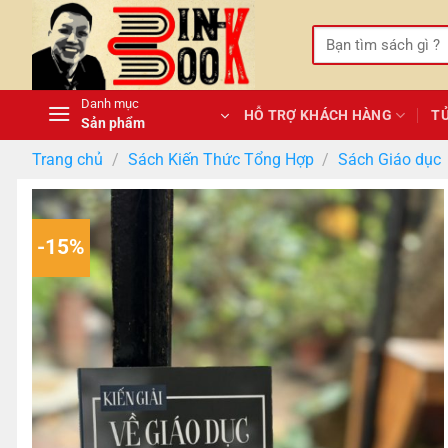
Bỏ
qua
Tìm
kiếm:
nội
dung
Danh mục
HỖ TRỢ KHÁCH HÀNG
T
Sản phẩm
Trang chủ
/
Sách Kiến Thức Tổng Hợp
/
Sách Giáo dục
-15%