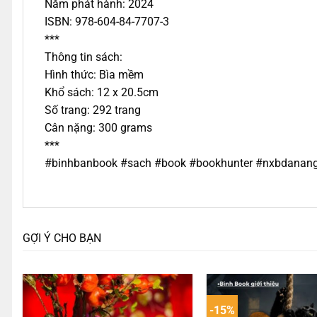
Năm phát hành: 2024
ISBN: 978-604-84-7707-3
***
Thông tin sách:
Hình thức: Bìa mềm
Khổ sách: 12 x 20.5cm
Số trang: 292 trang
Cân nặng: 300 grams
***
#binhbanbook #sach #book #bookhunter #nxbdanang 
GỢI Ý CHO BẠN
-15%