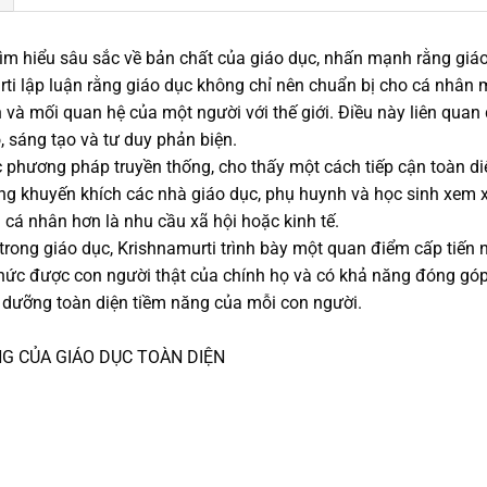
 tìm hiểu sâu sắc về bản chất của giáo dục, nhấn mạnh rằng giáo
rti lập luận rằng giáo dục không chỉ nên chuẩn bị cho cá nhân
và mối quan hệ của một người với thế giới. Điều này liên quan 
, sáng tạo và tư duy phản biện.
phương pháp truyền thống, cho thấy một cách tiếp cận toàn diện
 ông khuyến khích các nhà giáo dục, phụ huynh và học sinh xem
a cá nhân hơn là nhu cầu xã hội hoặc kinh tế.
ong giáo dục, Krishnamurti trình bày một quan điểm cấp tiến n
hức được con người thật của chính họ và có khả năng đóng góp 
 dưỡng toàn diện tiềm năng của mỗi con người.
ẢNG CỦA GIÁO DỤC TOÀN DIỆN