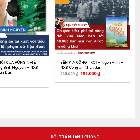
HỔI QUA RỪNG NHIỆT
BÊN KIA CỔNG TRỜI – Ngôn Vĩnh –
g Bình Nguyên – NXB
NXB Công an Nhân dân
ân Dân
Giá
Giá
199.000
₫
225.000
₫
gốc
hiện
là:
tại
225.000 ₫.
là:
199.000 ₫.
ĐỔI TRẢ NHANH CHÓNG