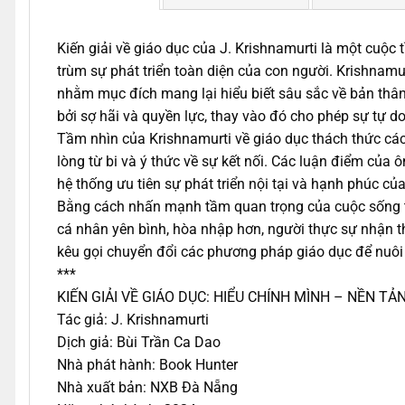
Kiến giải về giáo dục của J. Krishnamurti là một cuộc
trùm sự phát triển toàn diện của con người. Krishnamu
nhằm mục đích mang lại hiểu biết sâu sắc về bản thân 
bởi sợ hãi và quyền lực, thay vào đó cho phép sự tự do
Tầm nhìn của Krishnamurti về giáo dục thách thức các 
lòng từ bi và ý thức về sự kết nối. Các luận điểm của
hệ thống ưu tiên sự phát triển nội tại và hạnh phúc củ
Bằng cách nhấn mạnh tầm quan trọng của cuộc sống tr
cá nhân yên bình, hòa nhập hơn, người thực sự nhận t
kêu gọi chuyển đổi các phương pháp giáo dục để nuôi
***
KIẾN GIẢI VỀ GIÁO DỤC: HIỂU CHÍNH MÌNH – NỀN T
Tác giả: J. Krishnamurti
Dịch giả: Bùi Trần Ca Dao
Nhà phát hành: Book Hunter
Nhà xuất bản: NXB Đà Nẵng