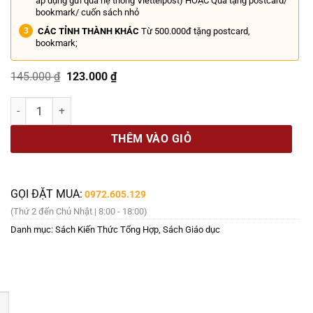
áp dụng gửi qua hệ thống Viettelpost) HOẶC Quà tặng postcard/
bookmark/ cuốn sách nhỏ
CÁC TỈNH THÀNH KHÁC
Từ 500.000đ tặng postcard,
bookmark;
Giá
Giá
145.000
₫
123.000
₫
gốc
hiện
là:
tại
KIẾN GIẢI VỀ GIÁO DỤC: HIỂU CHÍNH MÌNH - NỀN TẢNG CỦA GIÁO DỤC
145.000 ₫.
là:
123.000 ₫.
THÊM VÀO GIỎ
GỌI ĐẶT MUA:
0972.605.129
(Thứ 2 đến Chủ Nhật | 8:00 - 18:00)
Danh mục:
Sách Kiến Thức Tổng Hợp
,
Sách Giáo dục