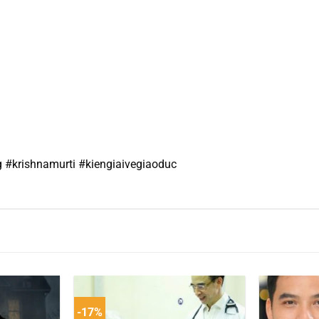
#krishnamurti #kiengiaivegiaoduc
-17%