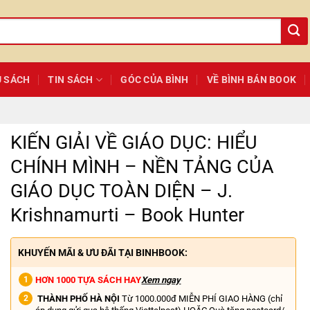
Ủ SÁCH
TIN SÁCH
GÓC CỦA BÌNH
VỀ BÌNH BÁN BOOK
KIẾN GIẢI VỀ GIÁO DỤC: HIỂU
CHÍNH MÌNH – NỀN TẢNG CỦA
GIÁO DỤC TOÀN DIỆN – J.
Krishnamurti – Book Hunter
KHUYẾN MÃI & ƯU ĐÃI TẠI BINHBOOK:
HƠN 1000 TỰA SÁCH HAY
Xem ngay
THÀNH PHỐ HÀ NỘI
Từ 1000.000đ MIỄN PHÍ GIAO HÀNG (chỉ