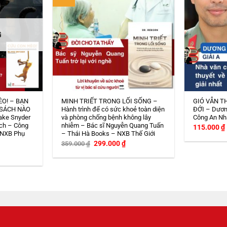
G
ÈO! – BẠN
MINH TRIẾT TRONG LỐI SỐNG –
GIÓ VẪN T
 SÁCH NÀO
Hành trình để có sức khoẻ toàn diện
ĐỚI – Dươn
ake Snyder
và phòng chống bệnh không lây
Công An Nh
ch – Công
nhiễm – Bác sĩ Nguyễn Quang Tuấn
115.000
₫
 NXB Phụ
– Thái Hà Books – NXB Thế Giới
Giá
Giá
299.000
₫
359.000
₫
gốc
hiện
iá
là:
tại
iện
359.000 ₫.
là:
i
299.000 ₫.
:
08.000 ₫.