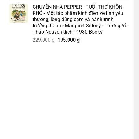
gốc
hiện
CHUYỆN NHÀ PEPPER - TUỔI THƠ KHỐN
là:
tại
KHÓ - Một tác phẩm kinh điển về tình yêu
175.000 ₫.
là:
thương, lòng dũng cảm và hành trình
158.000 ₫.
trưởng thành - Margaret Sidney - Trương Vũ
Thảo Nguyên dịch - 1980 Books
Giá
Giá
229.000
₫
195.000
₫
gốc
hiện
 TOÀN DIỆN – J. Krishnamurti – Book Hunter số lượng
là:
tại
229.000 ₫.
là:
195.000 ₫.