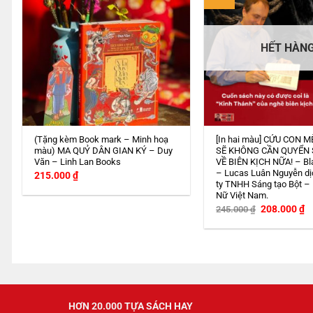
HẾT HÀN
(Tặng kèm Book mark – Minh hoạ
[In hai màu] CỨU CON M
màu) MA QUỶ DÂN GIAN KÝ – Duy
SẼ KHÔNG CẦN QUYỂN
Văn – Linh Lan Books
VỀ BIÊN KỊCH NỮA! – Bl
– Lucas Luân Nguyễn dị
215.000
₫
ty TNHH Sáng tạo Bột –
Nữ Việt Nam.
Giá
G
208.000
₫
245.000
₫
gốc
h
là:
tạ
245.000 ₫.
là
2
HƠN 20.000 TỰA SÁCH HAY