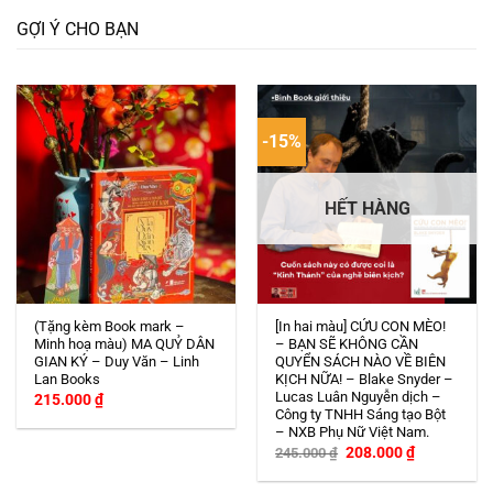
GỢI Ý CHO BẠN
-15%
HẾT HÀNG
(Tặng kèm Book mark –
[In hai màu] CỨU CON MÈO!
Minh hoạ màu) MA QUỶ DÂN
– BẠN SẼ KHÔNG CẦN
GIAN KÝ – Duy Văn – Linh
QUYỂN SÁCH NÀO VỀ BIÊN
Lan Books
KỊCH NỮA! – Blake Snyder –
Lucas Luân Nguyễn dịch –
215.000
₫
Công ty TNHH Sáng tạo Bột
– NXB Phụ Nữ Việt Nam.
Giá
Giá
208.000
₫
245.000
₫
gốc
hiện
là:
tại
245.000 ₫.
là: