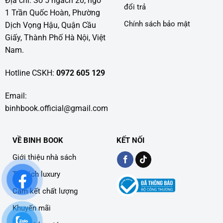
Địa chỉ: Số 5 ngách 20, ngõ
đổi trả
1 Trần Quốc Hoàn, Phường
Chính sách bảo mật
Dịch Vọng Hậu, Quận Cầu
Giấy, Thành Phố Hà Nội, Việt
Nam.
Hotline CSKH:
0972 605 129
Email:
binhbook.official@gmail.com
VỀ BINH BOOK
KẾT NỐI
Giới thiệu nhà sách
Tủ sách luxury
Cam kết chất lượng
Khuyến mãi