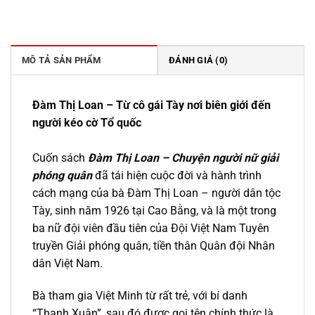
gốc
hiện
là:
tại
2.800.000 ₫.
là:
2.520.000 ₫.
MÔ TẢ SẢN PHẨM
ĐÁNH GIÁ (0)
Đàm Thị Loan – Từ cô gái Tày nơi biên giới đến
người kéo cờ Tổ quốc
Cuốn sách
Đàm Thị Loan –
Chuyện người nữ giải
phóng quân
đã tái hiện cuộc đời và hành trình
cách mạng của bà Đàm Thị Loan – người dân tộc
Tày, sinh năm 1926 tại Cao Bằng, và là một trong
ba nữ đội viên đầu tiên của Đội Việt Nam Tuyên
truyền Giải phóng quân, tiền thân Quân đội Nhân
dân Việt Nam.
Bà tham gia Việt Minh từ rất trẻ, với bí danh
“Thanh Xuân”, sau đó được gọi tên chính thức là