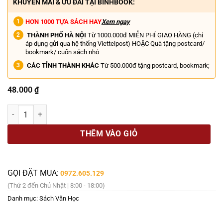
KHUYẾN MÃI & ƯU ĐÃI TẠI BINHBOOK:
HƠN 1000 TỰA SÁCH HAY
Xem ngay
THÀNH PHỐ HÀ NỘI
Từ 1000.000đ MIỄN PHÍ GIAO HÀNG (chỉ
áp dụng gửi qua hệ thống Viettelpost) HOẶC Quà tặng postcard/
bookmark/ cuốn sách nhỏ
CÁC TỈNH THÀNH KHÁC
Từ 500.000đ tặng postcard, bookmark;
48.000
₫
[Kỉ niệm 80 năm CMT8 và 2/9] ĐÀM THỊ LOAN - CHUYỆN NGƯỜI NỮ
THÊM VÀO GIỎ
GỌI ĐẶT MUA:
0972.605.129
(Thứ 2 đến Chủ Nhật | 8:00 - 18:00)
Danh mục:
Sách Văn Học