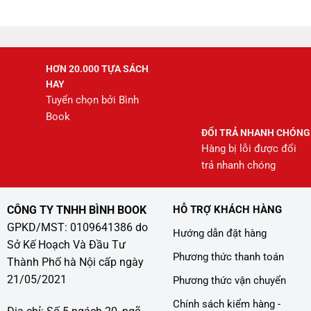
208.000 ₫.
HƠN 20.000 TỰA SÁCH
HAY
Tuyển chọn bởi Bình
Book
ĐỔI TRẢ NHANH CHÓNG
Hàng bị lỗi được đổi
trả nhanh chóng
CÔNG TY TNHH BÌNH BOOK
HỖ TRỢ KHÁCH HÀNG
GPKD/MST: 0109641386 do
Hướng dẫn đặt hàng
Sở Kế Hoạch Và Đầu Tư
Phương thức thanh toán
Thành Phố hà Nội cấp ngày
21/05/2021
Phương thức vận chuyển
Chính sách kiểm hàng -