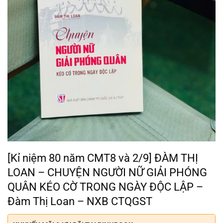
[Kỉ niệm 80 năm CMT8 và 2/9] ĐÀM THỊ
LOAN – CHUYỆN NGƯỜI NỮ GIẢI PHÓNG
QUÂN KÉO CỜ TRONG NGÀY ĐỘC LẬP –
Đàm Thị Loan – NXB CTQGST