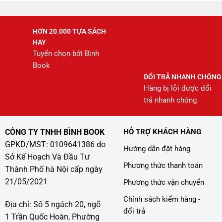
HƠN 20.000 TỰA SÁCH
HAY
Tuyển chọn bởi Bình
Book
ĐỔI TRẢ NHANH CHÓNG
Hàng bị lỗi được đổi
trả nhanh chóng
CÔNG TY TNHH BÌNH BOOK
HỖ TRỢ KHÁCH HÀNG
GPKD/MST: 0109641386 do
Hướng dẫn đặt hàng
Sở Kế Hoạch Và Đầu Tư
Phương thức thanh toán
Thành Phố hà Nội cấp ngày
21/05/2021
Phương thức vận chuyển
Chính sách kiểm hàng -
Địa chỉ: Số 5 ngách 20, ngõ
đổi trả
1 Trần Quốc Hoàn, Phường