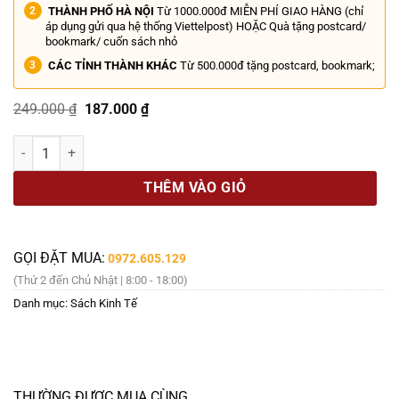
THÀNH PHỐ HÀ NỘI
Từ 1000.000đ MIỄN PHÍ GIAO HÀNG (chỉ
áp dụng gửi qua hệ thống Viettelpost) HOẶC Quà tặng postcard/
bookmark/ cuốn sách nhỏ
CÁC TỈNH THÀNH KHÁC
Từ 500.000đ tặng postcard, bookmark;
Giá
Giá
249.000
₫
187.000
₫
gốc
hiện
là:
tại
(In màu toàn bộ) CHÚ LÍNH THIẾC DŨNG CẢM – Andersen – TIMES - 
249.000 ₫.
là:
187.000 ₫.
THÊM VÀO GIỎ
GỌI ĐẶT MUA:
0972.605.129
(Thứ 2 đến Chủ Nhật | 8:00 - 18:00)
Danh mục:
Sách Kinh Tế
THƯỜNG ĐƯỢC MUA CÙNG