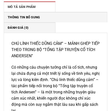
169.000 ₫.
MÔ TẢ SẢN PHẨM
THÔNG TIN BỔ SUNG
ĐÁNH GIÁ (0)
CHÚ LÍNH THIẾC DŨNG CẢM” – MẢNH GHÉP TIẾP
THEO TRONG BỘ “TỔNG TẬP TRUYỆN CỔ TÍCH
ANDERSEN”
Có những câu chuyện tưởng chỉ là cổ tích, nhưng
lại chứa đựng cả một triết lý sống về tình yêu, nghị
lực và lòng kiên định. “Chú lính thiếc dũng cảm” –
tác phẩm tiếp nối trong bộ “Tổng tập truyện cổ
tích Andersen” – là một trong những truyện giàu
cảm xúc nhất, khiến người đọc không chỉ xúc
động mà còn suy ngẫm thật lâu sau khi gấp sách
lại.