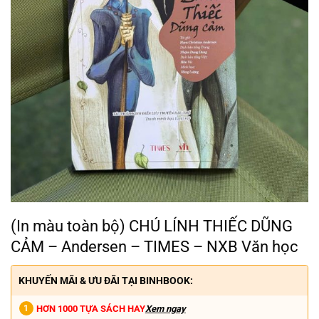
(In màu toàn bộ) CHÚ LÍNH THIẾC DŨNG
CẢM – Andersen – TIMES – NXB Văn học
KHUYẾN MÃI & ƯU ĐÃI TẠI BINHBOOK:
HƠN 1000 TỰA SÁCH HAY
Xem ngay