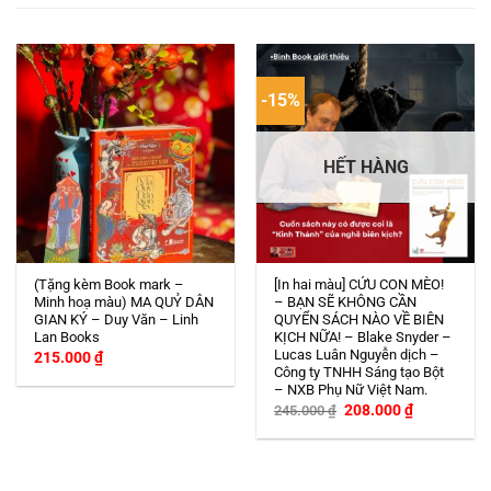
-15%
HẾT HÀNG
(Tặng kèm Book mark –
[In hai màu] CỨU CON MÈO!
Minh hoạ màu) MA QUỶ DÂN
– BẠN SẼ KHÔNG CẦN
GIAN KÝ – Duy Văn – Linh
QUYỂN SÁCH NÀO VỀ BIÊN
Lan Books
KỊCH NỮA! – Blake Snyder –
Lucas Luân Nguyễn dịch –
215.000
₫
Công ty TNHH Sáng tạo Bột
– NXB Phụ Nữ Việt Nam.
Giá
Giá
208.000
₫
245.000
₫
gốc
hiện
là:
tại
245.000 ₫.
là:
208.000 ₫.