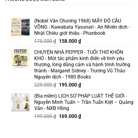
(Nobel Văn Chương 1968) MẤY ĐỘ CẦU
VỒNG - Kawabata Yasunari - An Nhiên dịch -
Nhật Chiêu giới thiệu - Phanbook
Giá
Giá
175.000
₫
158.000
₫
gốc
hiện
CHUYỆN NHÀ PEPPER - TUỔI THƠ KHỐN
là:
tại
KHÓ - Một tác phẩm kinh điển về tình yêu
175.000 ₫.
là:
thương, lòng dũng cảm và hành trình trưởng
158.000 ₫.
thành - Margaret Sidney - Trương Vũ Thảo
Nguyên dịch - 1980 Books
Giá
Giá
229.000
₫
195.000
₫
gốc
hiện
(Bìa mềm) LỊCH SỬ PHÁP LUẬT THẾ GIỚI -
là:
tại
Nguyễn Minh Tuấn – Trần Tuấn Kiệt – Quảng
229.000 ₫.
là:
Văn - NXB Hồng
195.000 ₫.
Giá
Giá
199.000
₫
169.000
₫
gốc
hiện
là:
tại
199.000 ₫.
là: