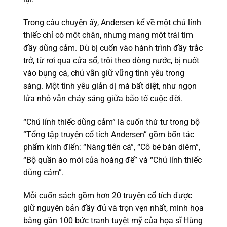
Trong câu chuyện ấy, Andersen kể về một chú lính
thiếc chỉ có một chân, nhưng mang một trái tim
đầy dũng cảm. Dù bị cuốn vào hành trình đầy trắc
trở, từ rơi qua cửa sổ, trôi theo dòng nước, bị nuốt
vào bụng cá, chú vẫn giữ vững tình yêu trong
sáng. Một tình yêu giản dị mà bất diệt, như ngọn
lửa nhỏ vẫn cháy sáng giữa bão tố cuộc đời.
“Chú lính thiếc dũng cảm” là cuốn thứ tư trong bộ
“Tổng tập truyện cổ tích Andersen” gồm bốn tác
phẩm kinh điển: “Nàng tiên cá”, “Cô bé bán diêm”,
“Bộ quần áo mới của hoàng đế” và “Chú lính thiếc
dũng cảm”.
Mỗi cuốn sách gồm hơn 20 truyện cổ tích được
giữ nguyên bản đầy đủ và trọn vẹn nhất, minh họa
bằng gần 100 bức tranh tuyệt mỹ của họa sĩ Hùng