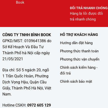
Book
ĐỔI TRẢ NHANH CHÓNG
Hàng bị lỗi được đổi
trả nhanh chóng
CÔNG TY TNHH BÌNH BOOK
HỖ TRỢ KHÁCH HÀNG
GPKD/MST: 0109641386 do
Hướng dẫn đặt hàng
Sở Kế Hoạch Và Đầu Tư
Phương thức thanh toán
Thành Phố hà Nội cấp ngày
21/05/2021
Phương thức vận chuyển
Chính sách kiểm hàng -
Địa chỉ: Số 5 ngách 20, ngõ
đổi trả
1 Trần Quốc Hoàn, Phường
Chính sách bảo mật
Dịch Vọng Hậu, Quận Cầu
Giấy, Thành Phố Hà Nội, Việt
Nam.
Hotline CSKH:
0972 605 129