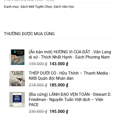
Danh mục:
Sách Mới Tuyển Chọn
,
Sách Văn Học
THƯỜNG ĐƯỢC MUA CÙNG
(Ấn bản mới) HƯƠNG VỊ CỦA ĐẤT - Văn Lang
dị sử - Thích Nhất Hạnh - Sách Phương Nam
Giá
Giá
159.000
₫
143.000
₫
gốc
hiện
THÉP DƯỚI CỎ - Hữu Thỉnh – Thanh Media -
là:
tại
NXB Quân đội Nhân dân
159.000 ₫.
là:
Giá
Giá
218.000
₫
185.000
₫
143.000 ₫.
gốc
hiện
(Bìa cứng) LÃNH ĐẠO VẸN TOÀN - Stewart D.
là:
tại
Friedman - Nguyễn Tuấn Việt dịch – Viện
218.000 ₫.
là:
PACE
185.000 ₫.
Giá
Giá
230.000
₫
195.000
₫