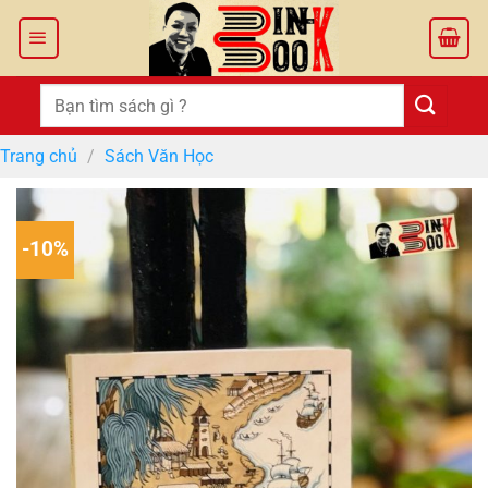
Bỏ
qua
nội
dung
Tìm
kiếm:
Trang chủ
/
Sách Văn Học
-10%