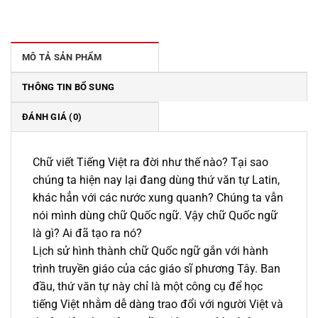
gốc
hiện
là:
tại
230.000 ₫.
là:
195.000 ₫.
MÔ TẢ SẢN PHẨM
THÔNG TIN BỔ SUNG
ĐÁNH GIÁ (0)
Chữ viết Tiếng Việt ra đời như thế nào? Tại sao
chúng ta hiện nay lại đang dùng thứ văn tự Latin,
khác hẳn với các nước xung quanh? Chúng ta vẫn
nói mình dùng chữ Quốc ngữ. Vậy chữ Quốc ngữ
là gì? Ai đã tạo ra nó?
Lịch sử hình thành chữ Quốc ngữ gắn với hành
trình truyền giáo của các giáo sĩ phương Tây. Ban
đầu, thứ văn tự này chỉ là một công cụ để học
tiếng Việt nhằm dễ dàng trao đổi với người Việt và