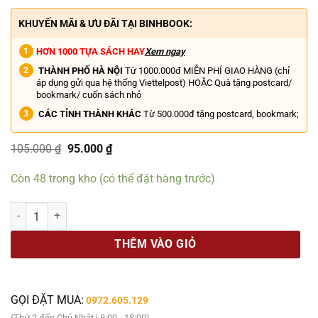
KHUYẾN MÃI & ƯU ĐÃI TẠI BINHBOOK:
HƠN 1000 TỰA SÁCH HAY
Xem ngay
THÀNH PHỐ HÀ NỘI
Từ 1000.000đ MIỄN PHÍ GIAO HÀNG (chỉ
áp dụng gửi qua hệ thống Viettelpost) HOẶC Quà tặng postcard/
bookmark/ cuốn sách nhỏ
CÁC TỈNH THÀNH KHÁC
Từ 500.000đ tặng postcard, bookmark;
Giá
Giá
105.000
₫
95.000
₫
gốc
hiện
là:
tại
Còn 48 trong kho (có thể đặt hàng trước)
105.000 ₫.
là:
95.000 ₫.
(In màu toàn bộ, chữ ký họa sỹ Tạ Huy Long) NGƯỜI VIỆT GỌI TÔI
THÊM VÀO GIỎ
GỌI ĐẶT MUA:
0972.605.129
(Thứ 2 đến Chủ Nhật | 8:00 - 18:00)