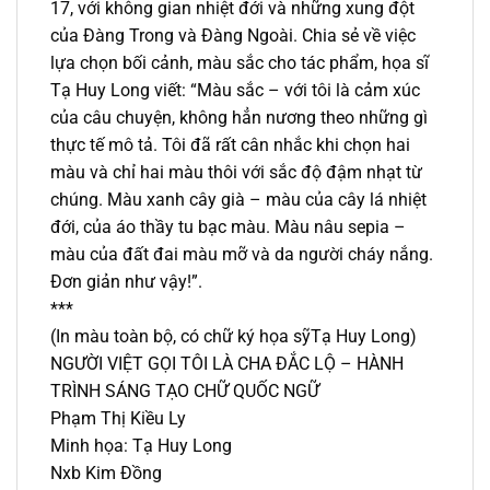
17, với không gian nhiệt đới và những xung đột
của Đàng Trong và Đàng Ngoài. Chia sẻ về việc
lựa chọn bối cảnh, màu sắc cho tác phẩm, họa sĩ
Tạ Huy Long viết: “Màu sắc – với tôi là cảm xúc
của câu chuyện, không hẳn nương theo những gì
thực tế mô tả. Tôi đã rất cân nhắc khi chọn hai
màu và chỉ hai màu thôi với sắc độ đậm nhạt từ
chúng. Màu xanh cây già – màu của cây lá nhiệt
đới, của áo thầy tu bạc màu. Màu nâu sepia –
màu của đất đai màu mỡ và da người cháy nắng.
Đơn giản như vậy!”.
***
(In màu toàn bộ, có chữ ký họa sỹTạ Huy Long)
NGƯỜI VIỆT GỌI TÔI LÀ CHA ĐẮC LỘ – HÀNH
TRÌNH SÁNG TẠO CHỮ QUỐC NGỮ
Phạm Thị Kiều Ly
Minh họa: Tạ Huy Long
Nxb Kim Đồng