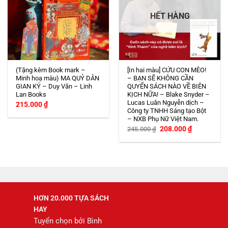
HẾT HÀNG
(Tặng kèm Book mark –
[In hai màu] CỨU CON MÈO!
Minh hoạ màu) MA QUỶ DÂN
– BẠN SẼ KHÔNG CẦN
GIAN KÝ – Duy Văn – Linh
QUYỂN SÁCH NÀO VỀ BIÊN
Lan Books
KỊCH NỮA! – Blake Snyder –
Lucas Luân Nguyễn dịch –
215.000
₫
Công ty TNHH Sáng tạo Bột
– NXB Phụ Nữ Việt Nam.
Giá
Giá
208.000
₫
245.000
₫
gốc
hiện
là:
tại
245.000 ₫.
là:
208.000 ₫.
HƠN 20.000 TỰA SÁCH
HAY
Tuyển chọn bởi Bình