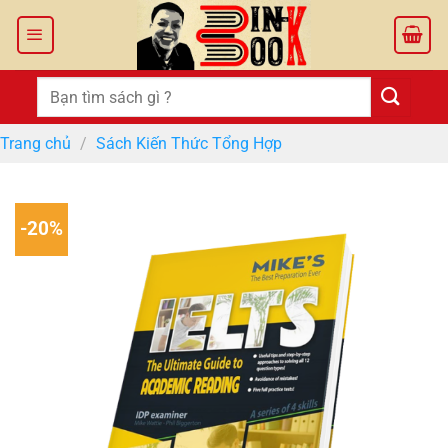
Bỏ
qua
nội
dung
Tìm
kiếm:
Trang chủ
/
Sách Kiến Thức Tổng Hợp
-20%