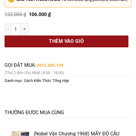
Giá
Giá
132.000
₫
106.000
₫
gốc
hiện
là:
tại
IELTS – THE ULTIMATE GUIDE TO ACADEMIC READING – Mike – BizB
132.000 ₫.
là:
106.000 ₫.
THÊM VÀO GIỎ
GỌI ĐẶT MUA:
0972.605.129
(Thứ 2 đến Chủ Nhật | 8:00 - 18:00)
Danh mục:
Sách Kiến Thức Tổng Hợp
THƯỜNG ĐƯỢC MUA CÙNG
(Nobel Văn Chương 1968) MẤY ĐỘ CẦU