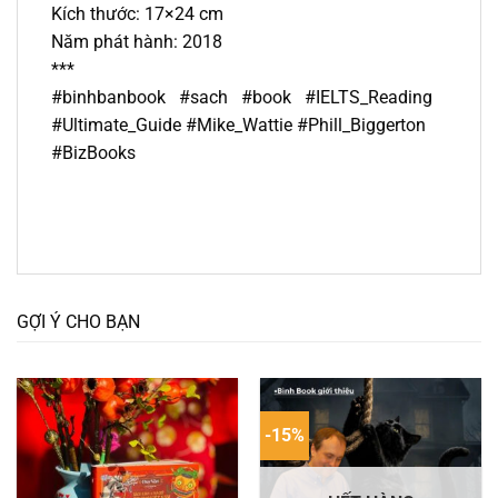
Kích thước: 17×24 cm
Năm phát hành: 2018
***
#binhbanbook #sach #book #IELTS_Reading
#Ultimate_Guide #Mike_Wattie #Phill_Biggerton
#BizBooks
GỢI Ý CHO BẠN
-15%