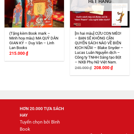
HẾT HÀNG
(Tặng kèm Book mark –
[In hai màu] CỨU CON MÈO!
Minh hoạ màu) MA QUỶ DÂN
– BẠN SẼ KHÔNG CẦN
GIAN KÝ – Duy Văn – Linh
QUYỂN SÁCH NÀO VỀ BIÊN
Lan Books
KỊCH NỮA! – Blake Snyder –
Lucas Luân Nguyễn dịch –
215.000
₫
Công ty TNHH Sáng tạo Bột
– NXB Phụ Nữ Việt Nam.
Giá
Giá
208.000
₫
245.000
₫
gốc
hiện
là:
tại
245.000 ₫.
là:
208.000 ₫.
HƠN 20.000 TỰA SÁCH
HAY
Tuyển chọn bởi Bình
Book