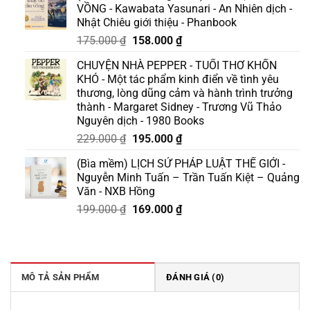
VỒNG - Kawabata Yasunari - An Nhiên dịch -
Nhật Chiêu giới thiệu - Phanbook
Giá
Giá
175.000
₫
158.000
₫
gốc
hiện
CHUYỆN NHÀ PEPPER - TUỔI THƠ KHỐN
là:
tại
KHÓ - Một tác phẩm kinh điển về tình yêu
175.000 ₫.
là:
thương, lòng dũng cảm và hành trình trưởng
158.000 ₫.
thành - Margaret Sidney - Trương Vũ Thảo
Nguyên dịch - 1980 Books
Giá
Giá
229.000
₫
195.000
₫
gốc
hiện
(Bìa mềm) LỊCH SỬ PHÁP LUẬT THẾ GIỚI -
là:
tại
Nguyễn Minh Tuấn – Trần Tuấn Kiệt – Quảng
229.000 ₫.
là:
Văn - NXB Hồng
195.000 ₫.
Giá
Giá
199.000
₫
169.000
₫
gốc
hiện
là:
tại
199.000 ₫.
là:
169.000 ₫.
MÔ TẢ SẢN PHẨM
ĐÁNH GIÁ (0)