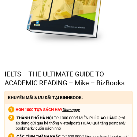
IELTS – THE ULTIMATE GUIDE TO
ACADEMIC READING – Mike – BizBooks
KHUYẾN MÃI & ƯU ĐÃI TẠI BINHBOOK:
HƠN 1000 TỰA SÁCH HAY
Xem ngay
THÀNH PHỐ HÀ NỘI
Từ 1000.000đ MIỄN PHÍ GIAO HÀNG (chỉ
áp dụng gửi qua hệ thống Viettelpost) HOẶC Quà tặng postcard/
bookmark/ cuốn sách nhỏ
CÁC TỈNH THÀNH KHÁC
Từ 500.000đ tặng postcard, bookmark;