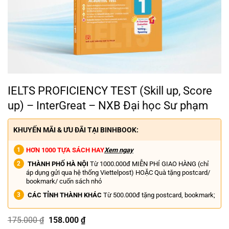
IELTS PROFICIENCY TEST (Skill up, Score
up) – InterGreat – NXB Đại học Sư phạm
KHUYẾN MÃI & ƯU ĐÃI TẠI BINHBOOK:
HƠN 1000 TỰA SÁCH HAY
Xem ngay
THÀNH PHỐ HÀ NỘI
Từ 1000.000đ MIỄN PHÍ GIAO HÀNG (chỉ
áp dụng gửi qua hệ thống Viettelpost) HOẶC Quà tặng postcard/
bookmark/ cuốn sách nhỏ
CÁC TỈNH THÀNH KHÁC
Từ 500.000đ tặng postcard, bookmark;
Giá
Giá
175.000
₫
158.000
₫
gốc
hiện