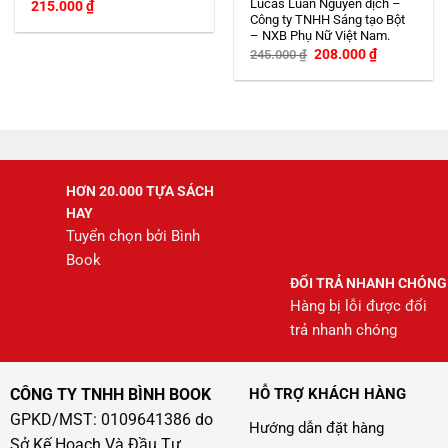
Lucas Luân Nguyễn dịch –
215.000
₫
Công ty TNHH Sáng tạo Bột
– NXB Phụ Nữ Việt Nam.
Giá
Giá
208.000
₫
245.000
₫
gốc
hiện
là:
tại
245.000 ₫.
là:
208.000 ₫.
HƠN 20.000 TỰA SÁCH
HAY
Tuyển chọn bởi Bình
Book
ĐỔI TRẢ NHANH CHÓNG
Hàng bị lỗi được đổi
trả nhanh chóng
CÔNG TY TNHH BÌNH BOOK
HỖ TRỢ KHÁCH HÀNG
GPKD/MST: 0109641386 do
Hướng dẫn đặt hàng
Sở Kế Hoạch Và Đầu Tư