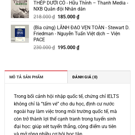
THÉP DƯỚI CỎ - Hữu Thỉnh – Thanh Media -
là:
tại
NXB Quân đội Nhân dân
159.000 ₫.
là:
Giá
Giá
218.000
₫
185.000
₫
143.000 ₫.
gốc
hiện
(Bìa cứng) LÃNH ĐẠO VẸN TOÀN - Stewart D.
là:
tại
Friedman - Nguyễn Tuấn Việt dịch – Viện
218.000 ₫.
là:
PACE
185.000 ₫.
Giá
Giá
230.000
₫
195.000
₫
gốc
hiện
là:
tại
230.000 ₫.
là:
195.000 ₫.
MÔ TẢ SẢN PHẨM
ĐÁNH GIÁ (0)
Trong bối cảnh hội nhập quốc tế, chứng chỉ IELTS
không chỉ là “tấm vé” cho du học, định cư nước
ngoài hay làm việc trong môi trường quốc tế, mà
còn trở thành lợi thế cạnh tranh trong tuyển sinh
đại học: giúp xét tuyển thẳng, cộng điểm ưu tiên
và mở rộng nhiều cơ hội học tập.