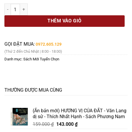
là:
tại
IELTS PROFICIENCY TEST (Skill up, Score up) – InterGreat – NXB Đạ
175.000 ₫.
là:
158.000 ₫.
THÊM VÀO GIỎ
GỌI ĐẶT MUA:
0972.605.129
(Thứ 2 đến Chủ Nhật | 8:00 - 18:00)
Danh mục:
Sách Mới Tuyển Chọn
THƯỜNG ĐƯỢC MUA CÙNG
(Ấn bản mới) HƯƠNG VỊ CỦA ĐẤT - Văn Lang
dị sử - Thích Nhất Hạnh - Sách Phương Nam
Giá
Giá
159.000
₫
143.000
₫
gốc
hiện