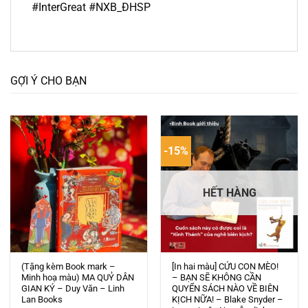
#InterGreat #NXB_ĐHSP
GỢI Ý CHO BẠN
-15%
HẾT HÀNG
(Tặng kèm Book mark –
[In hai màu] CỨU CON MÈO!
Minh hoạ màu) MA QUỶ DÂN
– BẠN SẼ KHÔNG CẦN
GIAN KÝ – Duy Văn – Linh
QUYỂN SÁCH NÀO VỀ BIÊN
Lan Books
KỊCH NỮA! – Blake Snyder –