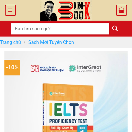
Bỏ
qua
nội
dung
Tìm
kiếm:
Trang chủ
/
Sách Mới Tuyển Chọn
-10%