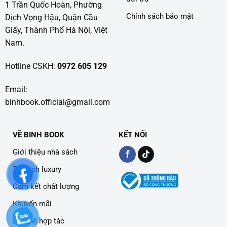
1 Trần Quốc Hoàn, Phường
Chính sách bảo mật
Dịch Vọng Hậu, Quận Cầu
Giấy, Thành Phố Hà Nội, Việt
Nam.
Hotline CSKH:
0972 605 129
Email:
binhbook.official@gmail.com
VỀ BINH BOOK
KẾT NỐI
Giới thiệu nhà sách
Tủ sách luxury
Cam kết chất lượng
Khuyến mãi
Liên hệ hợp tác