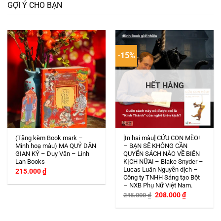
GỢI Ý CHO BẠN
-15%
HẾT HÀNG
(Tặng kèm Book mark –
[In hai màu] CỨU CON MÈO!
Minh hoạ màu) MA QUỶ DÂN
– BẠN SẼ KHÔNG CẦN
GIAN KÝ – Duy Văn – Linh
QUYỂN SÁCH NÀO VỀ BIÊN
Lan Books
KỊCH NỮA! – Blake Snyder –
Lucas Luân Nguyễn dịch –
215.000
₫
Công ty TNHH Sáng tạo Bột
– NXB Phụ Nữ Việt Nam.
Giá
Giá
208.000
₫
245.000
₫
gốc
hiện
là:
tại
245.000 ₫.
là:
208.000 ₫.