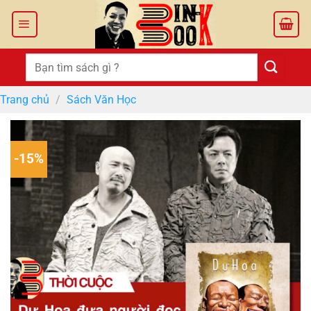
Bỏ
qua
nội
dung
Tìm
kiếm:
Trang chủ
/
Sách Văn Học
-15%