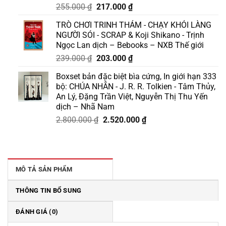
Giá
Giá
255.000
₫
217.000
₫
gốc
hiện
TRÒ CHƠI TRINH THÁM - CHẠY KHỎI LÀNG
là:
tại
NGƯỜI SÓI - SCRAP & Koji Shikano - Trịnh
255.000 ₫.
là:
Ngọc Lan dịch – Bebooks – NXB Thế giới
217.000 ₫.
Giá
Giá
239.000
₫
203.000
₫
gốc
hiện
Boxset bản đặc biệt bìa cứng, In giới hạn 333
là:
tại
bộ: CHÚA NHẪN - J. R. R. Tolkien - Tâm Thủy,
239.000 ₫.
là:
An Lý, Đặng Trần Việt, Nguyễn Thị Thu Yến
203.000 ₫.
dịch – Nhã Nam
Giá
Giá
2.800.000
₫
2.520.000
₫
gốc
hiện
là:
tại
2.800.000 ₫.
là:
2.520.000 ₫.
MÔ TẢ SẢN PHẨM
THÔNG TIN BỔ SUNG
ĐÁNH GIÁ (0)