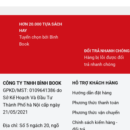
HƠN 20.000 TỰA SÁCH
HAY
Tuyển chọn bởi Bình
Book
ĐỔI TRẢ NHANH CHÓNG
Hàng bị lỗi được đổi
trả nhanh chóng
CÔNG TY TNHH BÌNH BOOK
HỖ TRỢ KHÁCH HÀNG
GPKD/MST: 0109641386 do
Hướng dẫn đặt hàng
Sở Kế Hoạch Và Đầu Tư
Phương thức thanh toán
Thành Phố hà Nội cấp ngày
21/05/2021
Phương thức vận chuyển
Chính sách kiểm hàng -
Địa chỉ: Số 5 ngách 20, ngõ
đổi trả