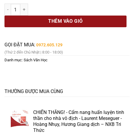
là:
tại
HUYNH ĐỆ - Dư Hoa - Vũ Công Hoan dịch - TiHabooks số lượng
299.000 ₫.
là:
254.000 ₫.
THÊM VÀO GIỎ
GỌI ĐẶT MUA:
0972.605.129
(Thứ 2 đến Chủ Nhật | 8:00 - 18:00)
Danh mục:
Sách Văn Học
THƯỜNG ĐƯỢC MUA CÙNG
CHIẾN THẮNG! - Cẩm nang huấn luyện tinh
thần cho nhà vô địch - Laurent Meseguer -
Hoàng Nhụy, Hương Giang dịch – NXB Tri
Thức