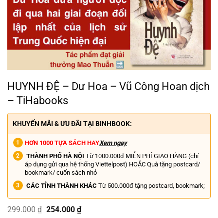
HUYNH ĐỆ – Dư Hoa – Vũ Công Hoan dịch
– TiHabooks
KHUYẾN MÃI & ƯU ĐÃI TẠI BINHBOOK:
HƠN 1000 TỰA SÁCH HAY
Xem ngay
THÀNH PHỐ HÀ NỘI
Từ 1000.000đ MIỄN PHÍ GIAO HÀNG (chỉ
áp dụng gửi qua hệ thống Viettelpost) HOẶC Quà tặng postcard/
bookmark/ cuốn sách nhỏ
CÁC TỈNH THÀNH KHÁC
Từ 500.000đ tặng postcard, bookmark;
Giá
Giá
299.000
₫
254.000
₫
gốc
hiện