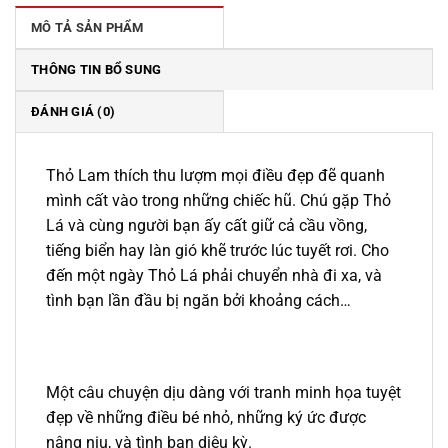
169.000 ₫.
MÔ TẢ SẢN PHẨM
THÔNG TIN BỔ SUNG
ĐÁNH GIÁ (0)
Thỏ Lam thích thu lượm mọi điều đẹp đẽ quanh
mình cất vào trong những chiếc hũ. Chú gặp Thỏ
Lá và cùng người bạn ấy cất giữ cả cầu vồng,
tiếng biển hay làn gió khẽ trước lúc tuyết rơi. Cho
đến một ngày Thỏ Lá phải chuyển nhà đi xa, và
tình bạn lần đầu bị ngăn bởi khoảng cách…
Một câu chuyện dịu dàng với tranh minh họa tuyệt
đẹp về những điều bé nhỏ, những ký ức được
nâng niu, và tình bạn diệu kỳ.