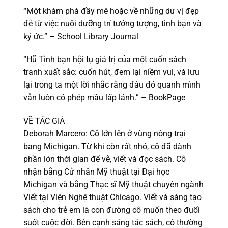
“Một khám phá đầy mê hoặc về những dư vị đẹp
đẽ từ việc nuôi dưỡng trí tưởng tượng, tình bạn và
ký ức.” – School Library Journal
“Hũ Tình bạn hội tụ giá trị của một cuốn sách
tranh xuất sắc: cuốn hút, đem lại niềm vui, và lưu
lại trong ta một lời nhắc rằng đâu đó quanh mình
vẫn luôn có phép mầu lấp lánh.” – BookPage
VỀ TÁC GIẢ
Deborah Marcero: Cô lớn lên ở vùng nông trại
bang Michigan. Từ khi còn rất nhỏ, cô đã dành
phần lớn thời gian để vẽ, viết và đọc sách. Cô
nhận bằng Cử nhân Mỹ thuật tại Đại học
Michigan và bằng Thạc sĩ Mỹ thuật chuyên ngành
Viết tại Viện Nghệ thuật Chicago. Viết và sáng tạo
sách cho trẻ em là con đường cô muốn theo đuổi
suốt cuộc đời. Bên cạnh sáng tác sách, cô thường