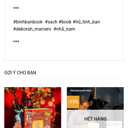
***
#binhbanbook #sach #book #hũ_tình_bạn
#deborah_marcero #nhã_nam
***
GỢI Ý CHO BẠN
-15%
HẾT HÀNG