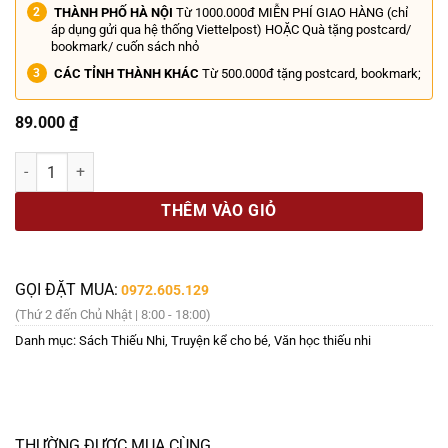
THÀNH PHỐ HÀ NỘI
Từ 1000.000đ MIỄN PHÍ GIAO HÀNG (chỉ
áp dụng gửi qua hệ thống Viettelpost) HOẶC Quà tặng postcard/
bookmark/ cuốn sách nhỏ
CÁC TỈNH THÀNH KHÁC
Từ 500.000đ tặng postcard, bookmark;
89.000
₫
HŨ TÌNH BẠN - Deborah Marcero - Hà Dũng Minh dịch - Nhã Nam số 
THÊM VÀO GIỎ
GỌI ĐẶT MUA:
0972.605.129
(Thứ 2 đến Chủ Nhật | 8:00 - 18:00)
Danh mục:
Sách Thiếu Nhi
,
Truyện kể cho bé
,
Văn học thiếu nhi
THƯỜNG ĐƯỢC MUA CÙNG