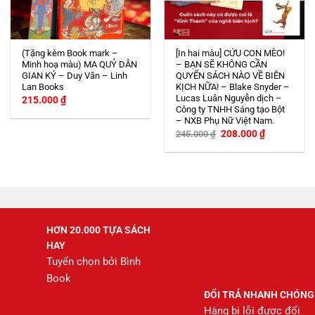
(Tặng kèm Book mark –
[In hai màu] CỨU CON MÈO!
Minh hoạ màu) MA QUỶ DÂN
– BẠN SẼ KHÔNG CẦN
GIAN KÝ – Duy Văn – Linh
QUYỂN SÁCH NÀO VỀ BIÊN
Lan Books
KỊCH NỮA! – Blake Snyder –
Lucas Luân Nguyễn dịch –
215.000
₫
Công ty TNHH Sáng tạo Bột
– NXB Phụ Nữ Việt Nam.
Giá
Giá
208.000
₫
245.000
₫
gốc
hiện
là:
tại
245.000 ₫.
là:
208.000 ₫.
HƠN 20.000 TỰA SÁCH
HAY
Tuyển chọn bởi Bình
Book
ĐỔI TRẢ NHANH CHÓNG
Hàng bị lỗi được đổi