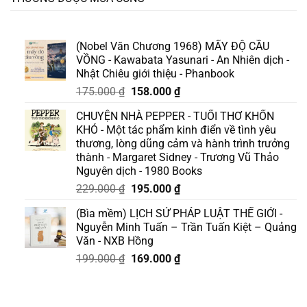
(Nobel Văn Chương 1968) MẤY ĐỘ CẦU
VỒNG - Kawabata Yasunari - An Nhiên dịch -
Nhật Chiêu giới thiệu - Phanbook
Giá
Giá
175.000
₫
158.000
₫
gốc
hiện
CHUYỆN NHÀ PEPPER - TUỔI THƠ KHỐN
là:
tại
KHÓ - Một tác phẩm kinh điển về tình yêu
175.000 ₫.
là:
thương, lòng dũng cảm và hành trình trưởng
158.000 ₫.
thành - Margaret Sidney - Trương Vũ Thảo
Nguyên dịch - 1980 Books
Giá
Giá
229.000
₫
195.000
₫
gốc
hiện
(Bìa mềm) LỊCH SỬ PHÁP LUẬT THẾ GIỚI -
là:
tại
Nguyễn Minh Tuấn – Trần Tuấn Kiệt – Quảng
229.000 ₫.
là:
Văn - NXB Hồng
195.000 ₫.
Giá
Giá
199.000
₫
169.000
₫
gốc
hiện
là:
tại
199.000 ₫.
là: