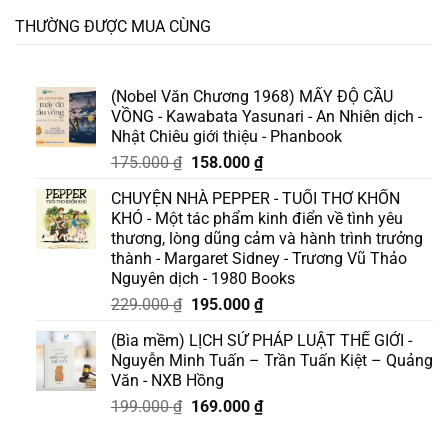
THƯỜNG ĐƯỢC MUA CÙNG
(Nobel Văn Chương 1968) MẤY ĐỘ CẦU
VỒNG - Kawabata Yasunari - An Nhiên dịch -
Nhật Chiêu giới thiệu - Phanbook
Giá
Giá
175.000
₫
158.000
₫
gốc
hiện
CHUYỆN NHÀ PEPPER - TUỔI THƠ KHỐN
là:
tại
KHÓ - Một tác phẩm kinh điển về tình yêu
175.000 ₫.
là:
thương, lòng dũng cảm và hành trình trưởng
158.000 ₫.
thành - Margaret Sidney - Trương Vũ Thảo
Nguyên dịch - 1980 Books
Giá
Giá
229.000
₫
195.000
₫
gốc
hiện
(Bìa mềm) LỊCH SỬ PHÁP LUẬT THẾ GIỚI -
là:
tại
Nguyễn Minh Tuấn – Trần Tuấn Kiệt – Quảng
229.000 ₫.
là:
Văn - NXB Hồng
195.000 ₫.
Giá
Giá
199.000
₫
169.000
₫
gốc
hiện
là:
tại