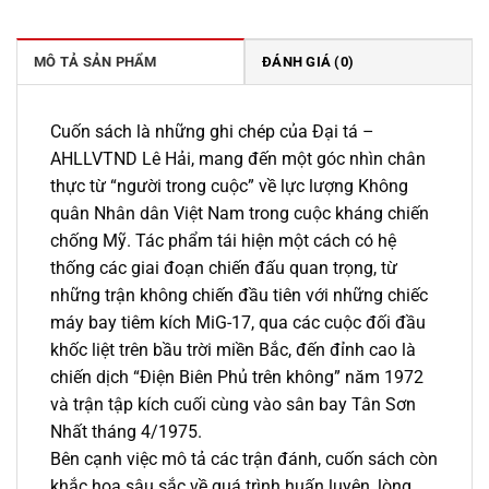
199.000 ₫.
là:
169.000 ₫.
MÔ TẢ SẢN PHẨM
ĐÁNH GIÁ (0)
Cuốn sách là những ghi chép của Đại tá –
AHLLVTND Lê Hải, mang đến một góc nhìn chân
thực từ “người trong cuộc” về lực lượng Không
quân Nhân dân Việt Nam trong cuộc kháng chiến
chống Mỹ. Tác phẩm tái hiện một cách có hệ
thống các giai đoạn chiến đấu quan trọng, từ
những trận không chiến đầu tiên với những chiếc
máy bay tiêm kích MiG-17, qua các cuộc đối đầu
khốc liệt trên bầu trời miền Bắc, đến đỉnh cao là
chiến dịch “Điện Biên Phủ trên không” năm 1972
và trận tập kích cuối cùng vào sân bay Tân Sơn
Nhất tháng 4/1975.
Bên cạnh việc mô tả các trận đánh, cuốn sách còn
khắc họa sâu sắc về quá trình huấn luyện, lòng