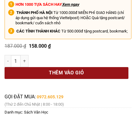
HƠN 1000 TỰA SÁCH HAY
Xem ngay
THÀNH PHỐ HÀ NỘI
Từ 1000.000đ MIỄN PHÍ GIAO HÀNG (chỉ
áp dụng gửi qua hệ thống Viettelpost) HOẶC Quà tặng postcard/
bookmark/ cuốn sách nhỏ
CÁC TỈNH THÀNH KHÁC
Từ 500.000đ tặng postcard, bookmark;
Giá
Giá
187.000
₫
158.000
₫
gốc
hiện
là:
tại
HỒI ỨC PHI CÔNG TIÊM KÍCH - Đại tá - Anh hùng Lực lượng vũ trang
187.000 ₫.
là:
158.000 ₫.
THÊM VÀO GIỎ
GỌI ĐẶT MUA:
0972.605.129
(Thứ 2 đến Chủ Nhật | 8:00 - 18:00)
Danh mục:
Sách Văn Học