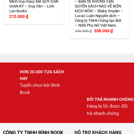
Minh hoạ màu) MA QUỶ DÂN
– BẠN SẼ KHÔNG CẦN
GIAN KÝ – Duy Văn – Linh
QUYỂN SÁCH NÀO VỀ BIÊN
Lan Books
KỊCH NỮA! – Blake Snyder –
Lucas Luân Nguyễn dịch –
215.000
₫
Công ty TNHH Sáng tạo Bột
– NXB Phụ Nữ Việt Nam.
Giá
Giá
208.000
₫
245.000
₫
gốc
hiện
là:
tại
245.000 ₫.
là:
208.000 ₫.
HƠN 20.000 TỰA SÁCH
HAY
Tuyển chọn bởi Bình
Book
ĐỔI TRẢ NHANH CHÓNG
Hàng bị lỗi được đổi
trả nhanh chóng
CÔNG TY TNHH BÌNH BOOK
HỖ TRỢ KHÁCH HÀNG