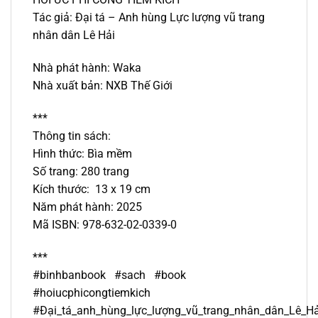
Tác giả: Đại tá – Anh hùng Lực lượng vũ trang
nhân dân Lê Hải
Nhà phát hành: Waka
Nhà xuất bản: NXB Thế Giới
***
Thông tin sách:
Hình thức: Bìa mềm
Số trang: 280 trang
Kích thước: 13 x 19 cm
Năm phát hành: 2025
Mã ISBN: 978-632-02-0339-0
***
#binhbanbook #sach #book
#hoiucphicongtiemkich
#Đại_tá_anh_hùng_lực_lượng_vũ_trang_nhân_dân_Lê_Hả