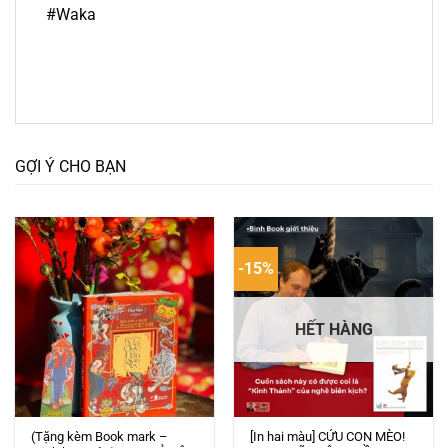
#Waka
GỢI Ý CHO BẠN
-15%
HẾT HÀNG
(Tặng kèm Book mark –
[In hai màu] CỨU CON MÈO!