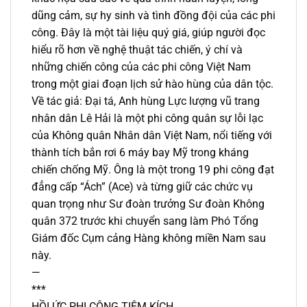
dũng cảm, sự hy sinh và tình đồng đội của các phi
công. Đây là một tài liệu quý giá, giúp người đọc
hiểu rõ hơn về nghệ thuật tác chiến, ý chí và
những chiến công của các phi công Việt Nam
trong một giai đoạn lịch sử hào hùng của dân tộc.
Về tác giả: Đại tá, Anh hùng Lực lượng vũ trang
nhân dân Lê Hải là một phi công quân sự lỗi lạc
của Không quân Nhân dân Việt Nam, nổi tiếng với
thành tích bắn rơi 6 máy bay Mỹ trong kháng
chiến chống Mỹ. Ông là một trong 19 phi công đạt
đẳng cấp “Ách” (Ace) và từng giữ các chức vụ
quan trọng như Sư đoàn trưởng Sư đoàn Không
quân 372 trước khi chuyển sang làm Phó Tổng
Giám đốc Cụm cảng Hàng không miền Nam sau
này.
—
***
HỒI ỨC PHI CÔNG TIÊM KÍCH