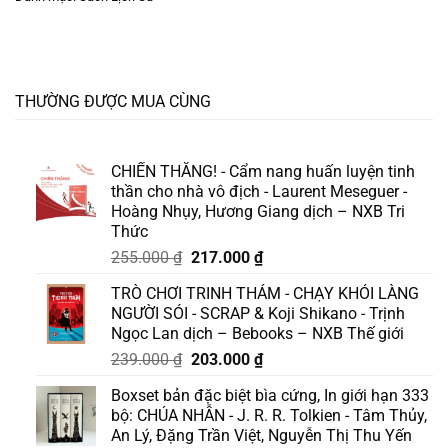
THƯỜNG ĐƯỢC MUA CÙNG
CHIẾN THẮNG! - Cẩm nang huấn luyện tinh
thần cho nhà vô địch - Laurent Meseguer -
Hoàng Nhụy, Hương Giang dịch – NXB Tri
Thức
Giá
Giá
255.000
₫
217.000
₫
gốc
hiện
TRÒ CHƠI TRINH THÁM - CHẠY KHỎI LÀNG
là:
tại
NGƯỜI SÓI - SCRAP & Koji Shikano - Trịnh
255.000 ₫.
là:
Ngọc Lan dịch – Bebooks – NXB Thế giới
217.000 ₫.
Giá
Giá
239.000
₫
203.000
₫
gốc
hiện
Boxset bản đặc biệt bìa cứng, In giới hạn 333
là:
tại
bộ: CHÚA NHẪN - J. R. R. Tolkien - Tâm Thủy,
239.000 ₫.
là:
An Lý, Đặng Trần Việt, Nguyễn Thị Thu Yến
203.000 ₫.