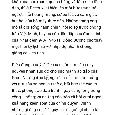
khắc họa sức mạnh quần chúng và tầm nhìn lãnh
đạo, thì ở Decoux lại hiện lên một bức tranh trái
ngược: nỗi hoang mang, sự bế tắc và cảm giác
hụt hơi của bộ máy thực dân. Những trang ông
mô tả đời sống hành chính, nỗi lo sợ trước phong
trào Việt Minh, hay cú sốc dồn dập sau đảo chính
của Nhật đêm 9/3/1945 tại Đông Dương cho thấy
một thời kỳ lịch sử với nhịp độ nhanh chóng,
giằng co kịch tính.
Điều đáng chú ý là Decoux luôn tìm cách quy
nguyên nhân sụp đổ cho sức mạnh áp đảo của
Nhật. Nhưng đọc kỹ, người ta dễ nhận ra những
vết nứt sâu xa hơn: sự thờ ơ, bất hợp tác của trí
thức; phong trào đấu tranh ngày càng rộng trong
công – nông; và những xáo trộn xã hội vượt ngoài
khả năng kiểm soát của chính quyền. Chính
những gì ông coi là “nguy cơ rời rạc” lại chính là