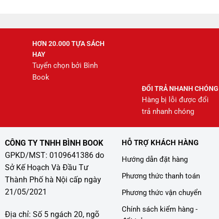
208.000 ₫.
HƠN 20.000 TỰA SÁCH
HAY
Tuyển chọn bởi Bình
Book
ĐỔI TRẢ NHANH CHÓNG
Hàng bị lỗi được đổi
trả nhanh chóng
CÔNG TY TNHH BÌNH BOOK
HỖ TRỢ KHÁCH HÀNG
GPKD/MST: 0109641386 do
Hướng dẫn đặt hàng
Sở Kế Hoạch Và Đầu Tư
Phương thức thanh toán
Thành Phố hà Nội cấp ngày
21/05/2021
Phương thức vận chuyển
Chính sách kiểm hàng -
Địa chỉ: Số 5 ngách 20, ngõ