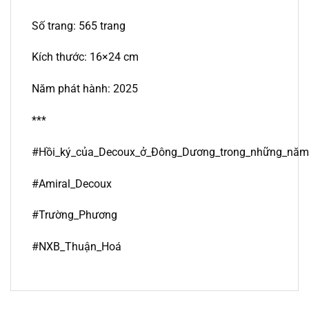
Số trang: 565 trang
Kích thước: 16×24 cm
Năm phát hành: 2025
***
#Hồi_ký_của_Decoux_ở_Đông_Dương_trong_những_nă
#Amiral_Decoux
#Trường_Phương
#NXB_Thuận_Hoá