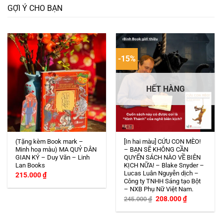
GỢI Ý CHO BẠN
-15%
HẾT HÀNG
(Tặng kèm Book mark –
[In hai màu] CỨU CON MÈO!
Minh hoạ màu) MA QUỶ DÂN
– BẠN SẼ KHÔNG CẦN
GIAN KÝ – Duy Văn – Linh
QUYỂN SÁCH NÀO VỀ BIÊN
Lan Books
KỊCH NỮA! – Blake Snyder –
Lucas Luân Nguyễn dịch –
215.000
₫
Công ty TNHH Sáng tạo Bột
– NXB Phụ Nữ Việt Nam.
Giá
Giá
208.000
₫
245.000
₫
gốc
hiện
là:
tại
245.000 ₫.
là: