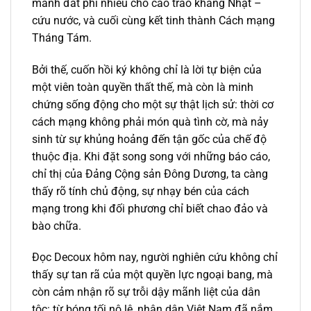
mảnh đất phì nhiêu cho cao trào kháng Nhật –
cứu nước, và cuối cùng kết tinh thành Cách mạng
Tháng Tám.
Bởi thế, cuốn hồi ký không chỉ là lời tự biện của
một viên toàn quyền thất thế, mà còn là minh
chứng sống động cho một sự thật lịch sử: thời cơ
cách mạng không phải món quà tình cờ, mà nảy
sinh từ sự khủng hoảng đến tận gốc của chế độ
thuộc địa. Khi đặt song song với những báo cáo,
chỉ thị của Đảng Cộng sản Đông Dương, ta càng
thấy rõ tính chủ động, sự nhạy bén của cách
mạng trong khi đối phương chỉ biết chao đảo và
bào chữa.
Đọc Decoux hôm nay, người nghiên cứu không chỉ
thấy sự tan rã của một quyền lực ngoại bang, mà
còn cảm nhận rõ sự trỗi dậy mãnh liệt của dân
tộc: từ bóng tối nô lệ, nhân dân Việt Nam đã nắm