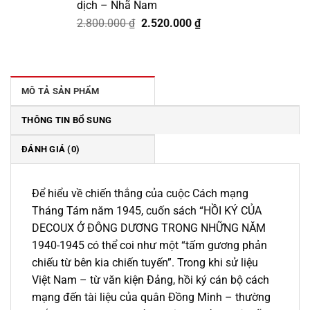
dịch – Nhã Nam
Giá
Giá
2.800.000
₫
2.520.000
₫
gốc
hiện
là:
tại
2.800.000 ₫.
là:
2.520.000 ₫.
MÔ TẢ SẢN PHẨM
THÔNG TIN BỔ SUNG
ĐÁNH GIÁ (0)
Để hiểu về chiến thắng của cuộc Cách mạng
Tháng Tám năm 1945, cuốn sách “HỒI KÝ CỦA
DECOUX Ở ĐÔNG DƯƠNG TRONG NHỮNG NĂM
1940-1945 có thể coi như một “tấm gương phản
chiếu từ bên kia chiến tuyến”. Trong khi sử liệu
Việt Nam – từ văn kiện Đảng, hồi ký cán bộ cách
mạng đến tài liệu của quân Đồng Minh – thường