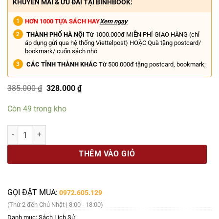
KHUYẾN MÃI & ƯU ĐÃI TẠI BINHBOOK:
HƠN 1000 TỰA SÁCH HAY
Xem ngay
THÀNH PHỐ HÀ NỘI
Từ 1000.000đ MIỄN PHÍ GIAO HÀNG (chỉ
áp dụng gửi qua hệ thống Viettelpost) HOẶC Quà tặng postcard/
bookmark/ cuốn sách nhỏ
CÁC TỈNH THÀNH KHÁC
Từ 500.000đ tặng postcard, bookmark;
Giá
Giá
385.000
₫
328.000
₫
gốc
hiện
là:
tại
Còn 49 trong kho
385.000 ₫.
là:
328.000 ₫.
HỒI KÝ CỦA DECOUX Ở ĐÔNG DƯƠNG TRONG NHỮNG NĂM 1940-1045 -
THÊM VÀO GIỎ
GỌI ĐẶT MUA:
0972.605.129
(Thứ 2 đến Chủ Nhật | 8:00 - 18:00)
Danh mục:
Sách Lịch Sử