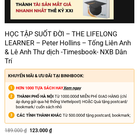
HỌC TẬP SUỐT ĐỜI – THE LIFELONG
LEARNER – Peter Hollins – Tống Liên Anh
& Lê Anh Thư dịch -Timesbook- NXB Dân
Trí
KHUYẾN MÃI & ƯU ĐÃI TẠI BINHBOOK:
HƠN 1000 TỰA SÁCH HAY
Xem ngay
THÀNH PHỐ HÀ NỘI
Từ 1000.000đ MIỄN PHÍ GIAO HÀNG (chỉ
áp dụng gửi qua hệ thống Viettelpost) HOẶC Quà tặng postcard/
bookmark/ cuốn sách nhỏ
CÁC TỈNH THÀNH KHÁC
Từ 500.000đ tặng postcard, bookmark;
Giá
Giá
189.000
₫
123.000
₫
gốc
hiện