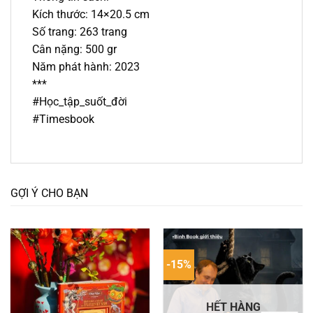
Kích thước: 14×20.5 cm
Số trang: 263 trang
Cân nặng: 500 gr
Năm phát hành: 2023
***
#Học_tập_suốt_đời
#Timesbook
GỢI Ý CHO BẠN
-15%
HẾT HÀNG