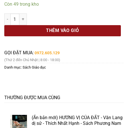
là:
tại
Còn 49 trong kho
189.000 ₫.
là:
123.000 ₫.
HỌC TẬP SUỐT ĐỜI – THE LIFELONG LEARNER – Peter Hollins - Tống
THÊM VÀO GIỎ
GỌI ĐẶT MUA:
0972.605.129
(Thứ 2 đến Chủ Nhật | 8:00 - 18:00)
Danh mục:
Sách Giáo dục
THƯỜNG ĐƯỢC MUA CÙNG
(Ấn bản mới) HƯƠNG VỊ CỦA ĐẤT - Văn Lang
dị sử - Thích Nhất Hạnh - Sách Phương Nam