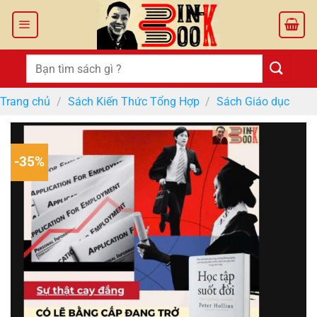
Bỏ
qua
nội
dung
Tìm
kiếm:
Trang chủ
/
Sách Kiến Thức Tổng Hợp
/
Sách Giáo dục
-35%