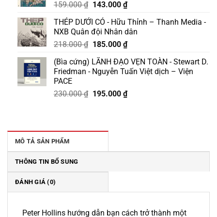
Giá
Giá
159.000
₫
143.000
₫
gốc
hiện
THÉP DƯỚI CỎ - Hữu Thỉnh – Thanh Media -
là:
tại
NXB Quân đội Nhân dân
159.000 ₫.
là:
Giá
Giá
218.000
₫
185.000
₫
143.000 ₫.
gốc
hiện
(Bìa cứng) LÃNH ĐẠO VẸN TOÀN - Stewart D.
là:
tại
Friedman - Nguyễn Tuấn Việt dịch – Viện
218.000 ₫.
là:
PACE
185.000 ₫.
Giá
Giá
230.000
₫
195.000
₫
gốc
hiện
là:
tại
230.000 ₫.
là:
195.000 ₫.
MÔ TẢ SẢN PHẨM
THÔNG TIN BỔ SUNG
ĐÁNH GIÁ (0)
Peter Hollins hướng dẫn bạn cách trở thành một