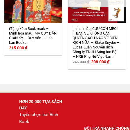
(Tặng kèm Book mark –
[In hai màu] CỨU CON MÈO!
Minh hoạ màu) MA QUỶ DÂN
– BẠN SẼ KHÔNG CẦN
GIAN KÝ – Duy Văn – Linh
QUYỂN SÁCH NÀO VỀ BIÊN
Lan Books
KỊCH NỮA! – Blake Snyder –
Lucas Luân Nguyễn dịch –
215.000
₫
Công ty TNHH Sáng tạo Bột
– NXB Phụ Nữ Việt Nam.
Giá
Giá
208.000
₫
245.000
₫
gốc
hiện
là:
tại
245.000 ₫.
là:
208.000 ₫.
HƠN 20.000 TỰA SÁCH
HAY
Tuyển chọn bởi Bình
Book
ĐỔI TRẢ NHANH CHÓNG