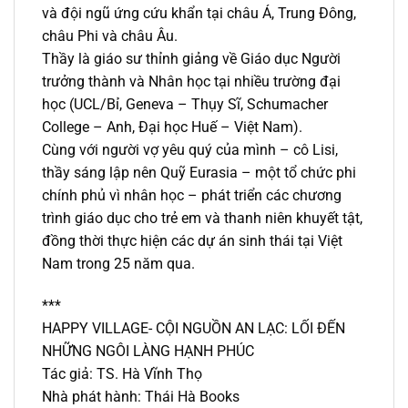
và đội ngũ ứng cứu khẩn tại châu Á, Trung Đông,
châu Phi và châu Âu.
Thầy là giáo sư thỉnh giảng về Giáo dục Người
trưởng thành và Nhân học tại nhiều trường đại
học (UCL/Bỉ, Geneva – Thụy Sĩ, Schumacher
College – Anh, Đại học Huế – Việt Nam).
Cùng với người vợ yêu quý của mình – cô Lisi,
thầy sáng lập nên Quỹ Eurasia – một tổ chức phi
chính phủ vì nhân học – phát triển các chương
trình giáo dục cho trẻ em và thanh niên khuyết tật,
đồng thời thực hiện các dự án sinh thái tại Việt
Nam trong 25 năm qua.
***
HAPPY VILLAGE- CỘI NGUỒN AN LẠC: LỐI ĐẾN
NHỮNG NGÔI LÀNG HẠNH PHÚC
Tác giả: TS. Hà Vĩnh Thọ
Nhà phát hành: Thái Hà Books