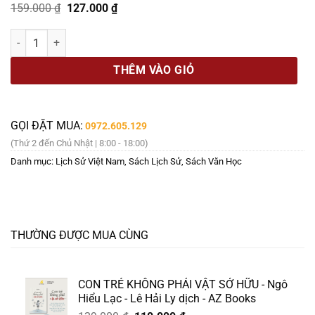
Giá
Giá
159.000
₫
127.000
₫
gốc
hiện
là:
tại
HAPPY VILLAGE - CỘI NGUỒN AN LẠC: LỐI ĐẾN NHỮNG NGÔI LÀNG H
159.000 ₫.
là:
127.000 ₫.
THÊM VÀO GIỎ
GỌI ĐẶT MUA:
0972.605.129
(Thứ 2 đến Chủ Nhật | 8:00 - 18:00)
Danh mục:
Lịch Sử Việt Nam
,
Sách Lịch Sử
,
Sách Văn Học
THƯỜNG ĐƯỢC MUA CÙNG
CON TRẺ KHÔNG PHẢI VẬT SỞ HỮU - Ngô
Hiểu Lạc - Lê Hải Ly dịch - AZ Books