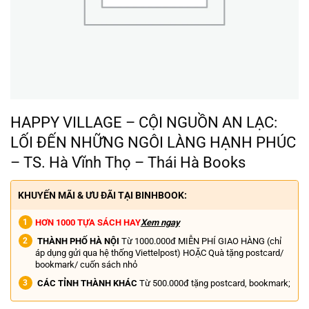
HAPPY VILLAGE – CỘI NGUỒN AN LẠC:
LỐI ĐẾN NHỮNG NGÔI LÀNG HẠNH PHÚC
– TS. Hà Vĩnh Thọ – Thái Hà Books
KHUYẾN MÃI & ƯU ĐÃI TẠI BINHBOOK:
HƠN 1000 TỰA SÁCH HAY
Xem ngay
THÀNH PHỐ HÀ NỘI
Từ 1000.000đ MIỄN PHÍ GIAO HÀNG (chỉ
áp dụng gửi qua hệ thống Viettelpost) HOẶC Quà tặng postcard/
bookmark/ cuốn sách nhỏ
CÁC TỈNH THÀNH KHÁC
Từ 500.000đ tặng postcard, bookmark;