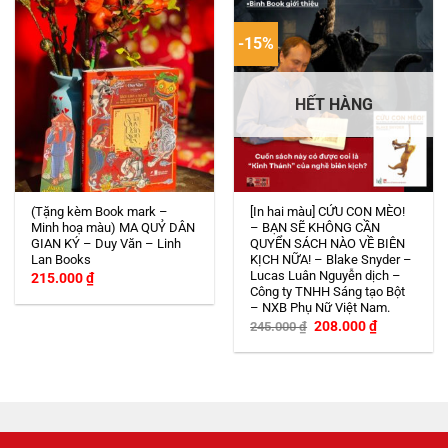
-15%
HẾT HÀNG
(Tặng kèm Book mark –
[In hai màu] CỨU CON MÈO!
Minh hoạ màu) MA QUỶ DÂN
– BẠN SẼ KHÔNG CẦN
GIAN KÝ – Duy Văn – Linh
QUYỂN SÁCH NÀO VỀ BIÊN
Lan Books
KỊCH NỮA! – Blake Snyder –
Lucas Luân Nguyễn dịch –
215.000
₫
Công ty TNHH Sáng tạo Bột
– NXB Phụ Nữ Việt Nam.
Giá
Giá
208.000
₫
245.000
₫
gốc
hiện
là:
tại
245.000 ₫.
là:
208.000 ₫.