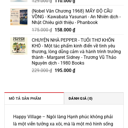
Giá
Giá
129.000
₫
110.000
₫
gốc
hiện
(Nobel Văn Chương 1968) MẤY ĐỘ CẦU
là:
tại
VỒNG - Kawabata Yasunari - An Nhiên dịch -
129.000 ₫.
là:
Nhật Chiêu giới thiệu - Phanbook
110.000 ₫.
Giá
Giá
175.000
₫
158.000
₫
gốc
hiện
CHUYỆN NHÀ PEPPER - TUỔI THƠ KHỐN
là:
tại
KHÓ - Một tác phẩm kinh điển về tình yêu
175.000 ₫.
là:
thương, lòng dũng cảm và hành trình trưởng
158.000 ₫.
thành - Margaret Sidney - Trương Vũ Thảo
Nguyên dịch - 1980 Books
Giá
Giá
229.000
₫
195.000
₫
gốc
hiện
là:
tại
229.000 ₫.
là:
195.000 ₫.
MÔ TẢ SẢN PHẨM
ĐÁNH GIÁ (0)
Happy Village – Ngôi làng Hạnh phúc không phải
là một viễn tưởng xa xôi, mà là một mô hình sống