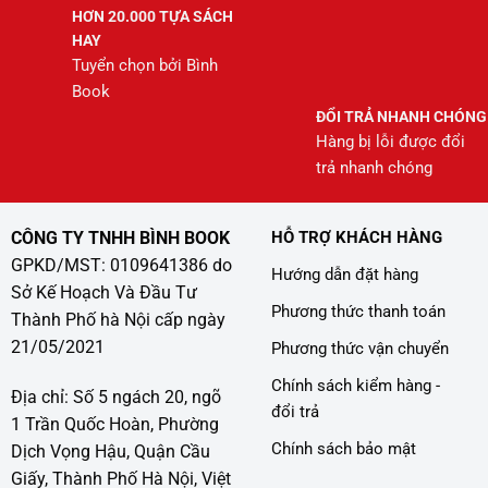
HƠN 20.000 TỰA SÁCH
HAY
Tuyển chọn bởi Bình
Book
ĐỔI TRẢ NHANH CHÓNG
Hàng bị lỗi được đổi
trả nhanh chóng
CÔNG TY TNHH BÌNH BOOK
HỖ TRỢ KHÁCH HÀNG
GPKD/MST: 0109641386 do
Hướng dẫn đặt hàng
Sở Kế Hoạch Và Đầu Tư
Phương thức thanh toán
Thành Phố hà Nội cấp ngày
21/05/2021
Phương thức vận chuyển
Chính sách kiểm hàng -
Địa chỉ: Số 5 ngách 20, ngõ
đổi trả
1 Trần Quốc Hoàn, Phường
Chính sách bảo mật
Dịch Vọng Hậu, Quận Cầu
Giấy, Thành Phố Hà Nội, Việt