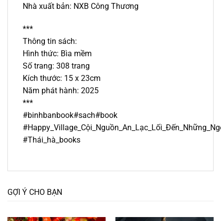
Nhà xuất bản: NXB Công Thương
***
Thông tin sách:
Hình thức: Bìa mềm
Số trang: 308 trang
Kích thước: 15 x 23cm
Năm phát hành: 2025
***
#binhbanbook#sach#book
#Happy_Village_Cội_Nguồn_An_Lạc_Lối_Đến_Những_N
#Thái_hà_books
GỢI Ý CHO BẠN