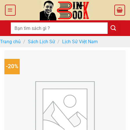
Bỏ
qua
nội
dung
Tìm
kiếm:
Trang chủ
/
Sách Lịch Sử
/
Lịch Sử Việt Nam
-20%