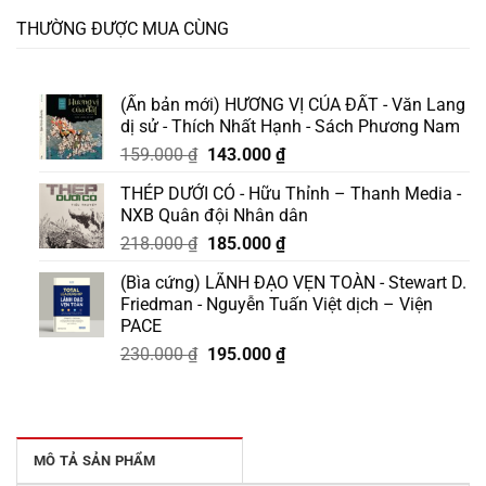
THƯỜNG ĐƯỢC MUA CÙNG
(Ấn bản mới) HƯƠNG VỊ CỦA ĐẤT - Văn Lang
dị sử - Thích Nhất Hạnh - Sách Phương Nam
Giá
Giá
159.000
₫
143.000
₫
gốc
hiện
THÉP DƯỚI CỎ - Hữu Thỉnh – Thanh Media -
là:
tại
NXB Quân đội Nhân dân
159.000 ₫.
là:
Giá
Giá
218.000
₫
185.000
₫
143.000 ₫.
gốc
hiện
(Bìa cứng) LÃNH ĐẠO VẸN TOÀN - Stewart D.
là:
tại
Friedman - Nguyễn Tuấn Việt dịch – Viện
218.000 ₫.
là:
PACE
185.000 ₫.
Giá
Giá
230.000
₫
195.000
₫
gốc
hiện
là:
tại
230.000 ₫.
là:
195.000 ₫.
MÔ TẢ SẢN PHẨM