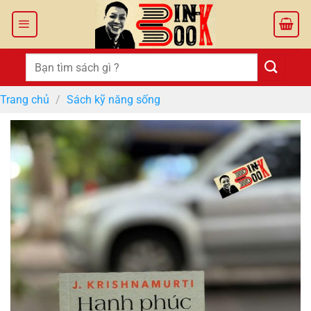
Bỏ
qua
nội
dung
Tìm
kiếm:
Trang chủ
/
Sách kỹ năng sống