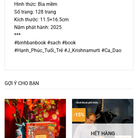
Hình thức: Bìa mềm
Số trang: 128 trang
Kích thước: 11.5×16.5cm
Năm phát hành: 2025
***
#binhbanbook #sach #book
#Hạnh_Phúc_Tuổi_Trẻ #J_Krishnamurti #Ca_Dao
GỢI Ý CHO BẠN
-15%
HẾT HÀNG