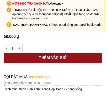
HƠN 1000 TỰA SÁCH HAY
Xem ngay
THÀNH PHỐ HÀ NỘI
Từ 1000.000đ MIỄN PHÍ GIAO HÀNG (chỉ
áp dụng gửi qua hệ thống Viettelpost) HOẶC Quà tặng postcard/
bookmark/ cuốn sách nhỏ
CÁC TỈNH THÀNH KHÁC
Từ 500.000đ tặng postcard, bookmark;
68.000
₫
HẠNH PHÚC TUỔI TRẺ - Trưởng Thành Bằng Yêu Thương - J. Krishnamu
THÊM VÀO GIỎ
GỌI ĐẶT MUA:
0972.605.129
(Thứ 2 đến Chủ Nhật | 8:00 - 18:00)
Danh mục:
Sách Kiến Thức Tổng Hợp
,
Sách kỹ năng sống