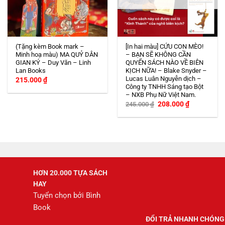
(Tặng kèm Book mark –
[In hai màu] CỨU CON MÈO!
Minh hoạ màu) MA QUỶ DÂN
– BẠN SẼ KHÔNG CẦN
GIAN KÝ – Duy Văn – Linh
QUYỂN SÁCH NÀO VỀ BIÊN
Lan Books
KỊCH NỮA! – Blake Snyder –
Lucas Luân Nguyễn dịch –
215.000
₫
Công ty TNHH Sáng tạo Bột
– NXB Phụ Nữ Việt Nam.
Giá
Giá
208.000
₫
245.000
₫
gốc
hiện
là:
tại
245.000 ₫.
là:
208.000 ₫.
HƠN 20.000 TỰA SÁCH
HAY
Tuyển chọn bởi Bình
Book
ĐỔI TRẢ NHANH CHÓNG