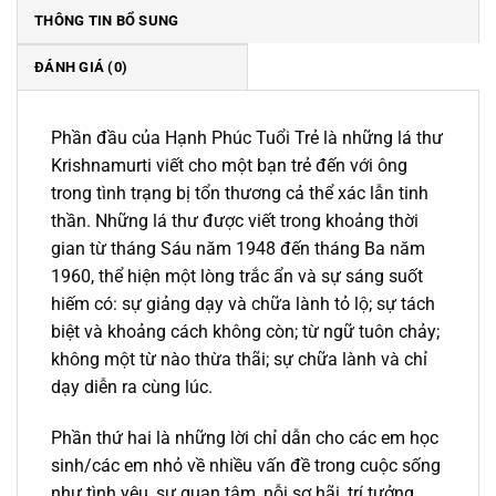
THÔNG TIN BỔ SUNG
ĐÁNH GIÁ (0)
Phần đầu của Hạnh Phúc Tuổi Trẻ là những lá thư
Krishnamurti viết cho một bạn trẻ đến với ông
trong tình trạng bị tổn thương cả thể xác lẫn tinh
thần. Những lá thư được viết trong khoảng thời
gian từ tháng Sáu năm 1948 đến tháng Ba năm
1960, thể hiện một lòng trắc ẩn và sự sáng suốt
hiếm có: sự giảng dạy và chữa lành tỏ lộ; sự tách
biệt và khoảng cách không còn; từ ngữ tuôn chảy;
không một từ nào thừa thãi; sự chữa lành và chỉ
dạy diễn ra cùng lúc.
Phần thứ hai là những lời chỉ dẫn cho các em học
sinh/các em nhỏ về nhiều vấn đề trong cuộc sống
như tình yêu, sự quan tâm, nỗi sợ hãi, trí tưởng