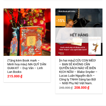
-15%
HẾT HÀNG
(Tặng kèm Book mark –
[In hai màu] CỨU CON MÈO!
Minh hoạ màu) MA QUỶ DÂN
– BẠN SẼ KHÔNG CẦN
GIAN KÝ – Duy Văn – Linh
QUYỂN SÁCH NÀO VỀ BIÊN
Lan Books
KỊCH NỮA! – Blake Snyder –
Lucas Luân Nguyễn dịch –
215.000
₫
Công ty TNHH Sáng tạo Bột
– NXB Phụ Nữ Việt Nam.
Giá
Giá
208.000
₫
245.000
₫
gốc
hiện
là:
tại
245.000 ₫.
là:
208.000 ₫.