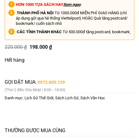
HƠN 1000 TỰA SÁCH HAY
Xem ngay
THÀNH PHỐ HÀ NỘI
Từ 1000.000đ MIỄN PHÍ GIAO HÀNG (chỉ
áp dụng gửi qua hệ thống Viettelpost) HOẶC Quà tặng postcard/
bookmark/ cuốn sách nhỏ
CÁC TỈNH THÀNH KHÁC
Từ 500.000đ tặng postcard, bookmark;
Giá
Giá
220.000
₫
198.000
₫
gốc
hiện
là:
tại
Hết hàng
220.000 ₫.
là:
198.000 ₫.
GỌI ĐẶT MUA:
0972.605.129
(Thứ 2 đến Chủ Nhật | 8:00 - 18:00)
Danh mục:
Lịch Sử Thế Giới
,
Sách Lịch Sử
,
Sách Văn Học
THƯỜNG ĐƯỢC MUA CÙNG