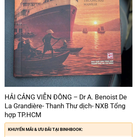
HẢI CẢNG VIỄN ĐÔNG – Dr A. Benoist De
La Grandière- Thanh Thư dịch- NXB Tổng
hợp TP.HCM
KHUYẾN MÃI & ƯU ĐÃI TẠI BINHBOOK: