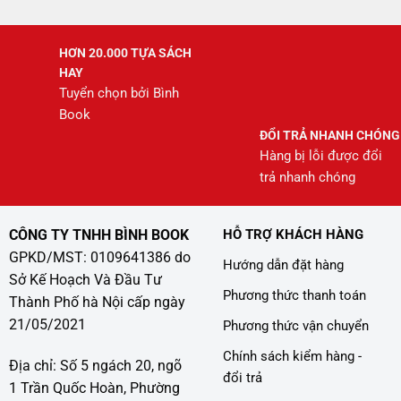
HƠN 20.000 TỰA SÁCH
HAY
Tuyển chọn bởi Bình
Book
ĐỔI TRẢ NHANH CHÓNG
Hàng bị lỗi được đổi
trả nhanh chóng
CÔNG TY TNHH BÌNH BOOK
HỖ TRỢ KHÁCH HÀNG
GPKD/MST: 0109641386 do
Hướng dẫn đặt hàng
Sở Kế Hoạch Và Đầu Tư
Phương thức thanh toán
Thành Phố hà Nội cấp ngày
21/05/2021
Phương thức vận chuyển
Chính sách kiểm hàng -
Địa chỉ: Số 5 ngách 20, ngõ
đổi trả
1 Trần Quốc Hoàn, Phường