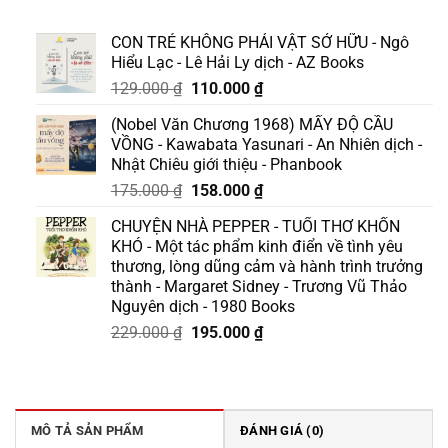
CON TRẺ KHÔNG PHẢI VẬT SỞ HỮU - Ngô
Hiểu Lạc - Lê Hải Ly dịch - AZ Books
Giá
Giá
129.000
₫
110.000
₫
gốc
hiện
(Nobel Văn Chương 1968) MẤY ĐỘ CẦU
là:
tại
VỒNG - Kawabata Yasunari - An Nhiên dịch -
129.000 ₫.
là:
Nhật Chiêu giới thiệu - Phanbook
110.000 ₫.
Giá
Giá
175.000
₫
158.000
₫
gốc
hiện
CHUYỆN NHÀ PEPPER - TUỔI THƠ KHỐN
là:
tại
KHÓ - Một tác phẩm kinh điển về tình yêu
175.000 ₫.
là:
thương, lòng dũng cảm và hành trình trưởng
158.000 ₫.
thành - Margaret Sidney - Trương Vũ Thảo
Nguyên dịch - 1980 Books
Giá
Giá
229.000
₫
195.000
₫
gốc
hiện
là:
tại
229.000 ₫.
là:
195.000 ₫.
MÔ TẢ SẢN PHẨM
ĐÁNH GIÁ (0)