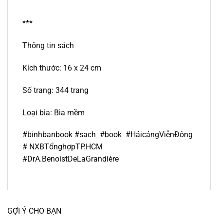
***
Thông tin sách
Kích thước: 16 x 24 cm
Số trang: 344 trang
Loại bìa: Bìa mềm
#binhbanbook #sach #book #HảicảngViễnĐông
# NXBTổnghợpTP.HCM
#DrA.BenoistDeLaGrandière
GỢI Ý CHO BẠN