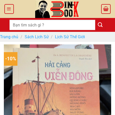
Bỏ
qua
nội
dung
Tìm
kiếm:
Trang chủ
/
Sách Lịch Sử
/
Lịch Sử Thế Giới
-10%