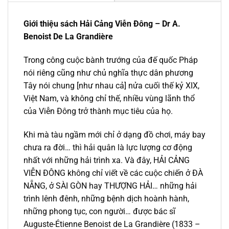
Giới thiệu sách Hải Cảng Viễn Đông – Dr A.
Benoist De La Grandière
Trong công cuộc bành trướng của đế quốc Pháp
nói riêng cũng như chủ nghĩa thực dân phương
Tây nói chung [như nhau cả] nửa cuối thế kỷ XIX,
Việt Nam, và không chỉ thế, nhiều vùng lãnh thổ
của Viễn Đông trở thành mục tiêu của họ.
Khi mà tàu ngầm mới chỉ ở dạng đồ chơi, máy bay
chưa ra đời… thì hải quân là lực lượng cơ động
nhất với những hải trình xa. Và đây,
HẢI CẢNG
VIỄN ĐÔNG
không chỉ viết về các cuộc chiến ở ĐÀ
NẴNG, ở SÀI GÒN hay THƯỢNG HẢI… những hải
trình lênh đênh, những bệnh dịch hoành hành,
những phong tục, con người… được bác sĩ
Auguste-Étienne Benoist de La Grandière (1833 –