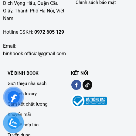
Chính sách bảo mật
Dịch Vọng Hậu, Quận Cầu
Giấy, Thành Phố Hà Nội, Việt
Nam.
Hotline CSKH:
0972 605 129
Email:
binhbook.official@gmail.com
VỀ BINH BOOK
KẾT NỐI
Giới thiệu nhà sách
Tủ sách luxury
Cam kết chất lượng
Khuyến mãi
Liên hệ hợp tác
Tuyển dụng