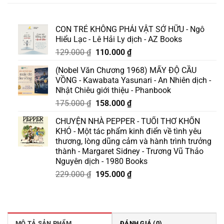
CON TRẺ KHÔNG PHẢI VẬT SỞ HỮU - Ngô
Hiểu Lạc - Lê Hải Ly dịch - AZ Books
Giá
Giá
129.000
₫
110.000
₫
gốc
hiện
(Nobel Văn Chương 1968) MẤY ĐỘ CẦU
là:
tại
VỒNG - Kawabata Yasunari - An Nhiên dịch -
129.000 ₫.
là:
Nhật Chiêu giới thiệu - Phanbook
110.000 ₫.
Giá
Giá
175.000
₫
158.000
₫
gốc
hiện
CHUYỆN NHÀ PEPPER - TUỔI THƠ KHỐN
là:
tại
KHÓ - Một tác phẩm kinh điển về tình yêu
175.000 ₫.
là:
thương, lòng dũng cảm và hành trình trưởng
158.000 ₫.
thành - Margaret Sidney - Trương Vũ Thảo
Nguyên dịch - 1980 Books
Giá
Giá
229.000
₫
195.000
₫
gốc
hiện
là:
tại
229.000 ₫.
là:
195.000 ₫.
MÔ TẢ SẢN PHẨM
ĐÁNH GIÁ (0)