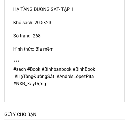
HẠ TẦNG ĐƯỜNG SẮT- TẬP 1
Khổ sách: 20.5×23
Số trang: 268
Hình thức: Bìa mềm
***
#sach #Book #Binhbanbook #BinhBook
#HạTàngĐườngSắt #
AndrésLópezPita
#NXB_XâyDựng
GỢI Ý CHO BẠN