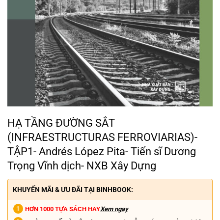
HẠ TẦNG ĐƯỜNG SẮT
(INFRAESTRUCTURAS FERROVIARIAS)-
TẬP1- Andrés López Pita- Tiến sĩ Dương
Trọng Vĩnh dịch- NXB Xây Dựng
KHUYẾN MÃI & ƯU ĐÃI TẠI BINHBOOK:
HƠN 1000 TỰA SÁCH HAY
Xem ngay