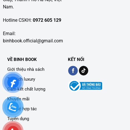
Nam.
Hotline CSKH:
0972 605 129
Email:
binhbook.official@gmail.com
VỀ BINH BOOK
KẾT NỐI
Giới thiệu nhà sách
Tủ sách luxury
Cam kết chất lượng
Khuyến mãi
Liên hệ hợp tác
Tuyển dụng