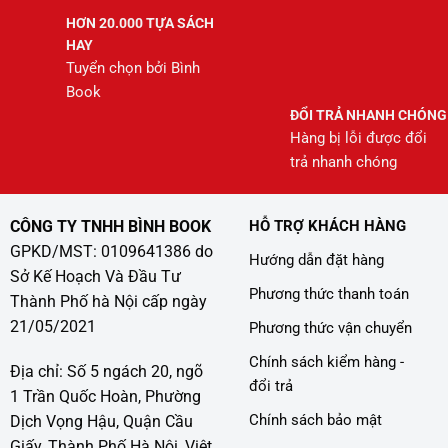
HƠN 20.000 TỰA SÁCH
HAY
Tuyển chọn bởi Bình
Book
ĐỔI TRẢ NHANH CHÓNG
Hàng bị lỗi được đổi
trả nhanh chóng
CÔNG TY TNHH BÌNH BOOK
HỖ TRỢ KHÁCH HÀNG
GPKD/MST: 0109641386 do
Hướng dẫn đặt hàng
Sở Kế Hoạch Và Đầu Tư
Phương thức thanh toán
Thành Phố hà Nội cấp ngày
21/05/2021
Phương thức vận chuyển
Chính sách kiểm hàng -
Địa chỉ: Số 5 ngách 20, ngõ
đổi trả
1 Trần Quốc Hoàn, Phường
Chính sách bảo mật
Dịch Vọng Hậu, Quận Cầu
Giấy, Thành Phố Hà Nội, Việt