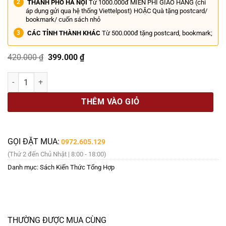
THÀNH PHỐ HÀ NỘI
Từ 1000.000đ MIỄN PHÍ GIAO HÀNG (chỉ
áp dụng gửi qua hệ thống Viettelpost) HOẶC Quà tặng postcard/
bookmark/ cuốn sách nhỏ
CÁC TỈNH THÀNH KHÁC
Từ 500.000đ tặng postcard, bookmark;
Giá
Giá
420.000
₫
399.000
₫
gốc
hiện
là:
tại
HẠ TẦNG ĐƯỜNG SẮT (INFRAESTRUCTURAS FERROVIARIAS)- TẬP1- And
420.000 ₫.
là:
399.000 ₫.
THÊM VÀO GIỎ
GỌI ĐẶT MUA:
0972.605.129
(Thứ 2 đến Chủ Nhật | 8:00 - 18:00)
Danh mục:
Sách Kiến Thức Tổng Hợp
THƯỜNG ĐƯỢC MUA CÙNG