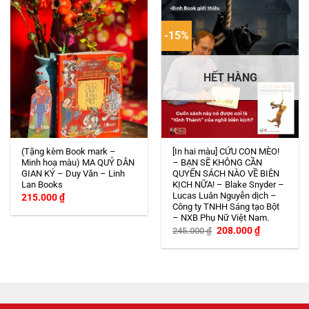
-15%
HẾT HÀNG
(Tặng kèm Book mark –
[In hai màu] CỨU CON MÈO!
Minh hoạ màu) MA QUỶ DÂN
– BẠN SẼ KHÔNG CẦN
GIAN KÝ – Duy Văn – Linh
QUYỂN SÁCH NÀO VỀ BIÊN
Lan Books
KỊCH NỮA! – Blake Snyder –
Lucas Luân Nguyễn dịch –
215.000
₫
Công ty TNHH Sáng tạo Bột
– NXB Phụ Nữ Việt Nam.
Giá
Giá
208.000
₫
245.000
₫
gốc
hiện
là:
tại
245.000 ₫.
là:
208.000 ₫.