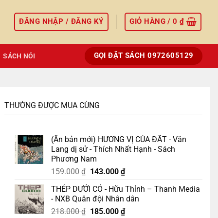
ĐĂNG NHẬP / ĐĂNG KÝ
GIỎ HÀNG /
0
₫
GỌI ĐẶT SÁCH 0972605129
SÁCH NÓI
THƯỜNG ĐƯỢC MUA CÙNG
(Ấn bản mới) HƯƠNG VỊ CỦA ĐẤT - Văn
Lang dị sử - Thích Nhất Hạnh - Sách
Phương Nam
Giá
Giá
159.000
₫
143.000
₫
gốc
hiện
THÉP DƯỚI CỎ - Hữu Thỉnh – Thanh Media
là:
tại
- NXB Quân đội Nhân dân
159.000 ₫.
là:
Giá
Giá
218.000
₫
185.000
₫
143.000 ₫.