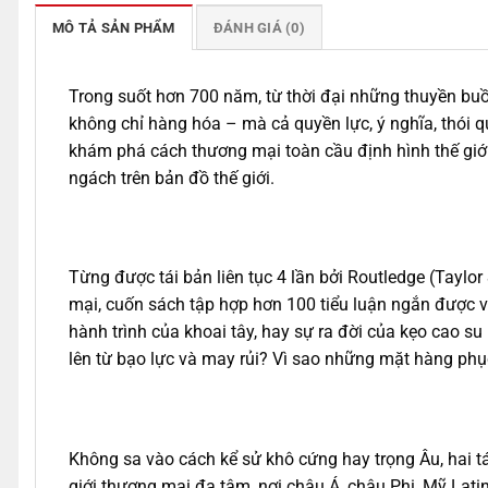
MÔ TẢ SẢN PHẨM
ĐÁNH GIÁ (0)
Trong suốt hơn 700 năm, từ thời đại những thuyền buồ
không chỉ hàng hóa – mà cả quyền lực, ý nghĩa, thói q
khám phá cách thương mại toàn cầu định hình thế giới
ngách trên bản đồ thế giới.
Từng được tái bản liên tục 4 lần bởi Routledge (Taylo
mại, cuốn sách tập hợp hơn 100 tiểu luận ngắn được 
hành trình của khoai tây, hay sự ra đời của kẹo cao su
lên từ bạo lực và may rủi? Vì sao những mặt hàng phục
Không sa vào cách kể sử khô cứng hay trọng Âu, hai 
giới thương mại đa tâm, nơi châu Á, châu Phi, Mỹ Latin