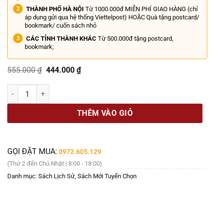
THÀNH PHỐ HÀ NỘI
Từ 1000.000đ MIỄN PHÍ GIAO HÀNG (chỉ
áp dụng gửi qua hệ thống Viettelpost) HOẶC Quà tặng postcard/
bookmark/ cuốn sách nhỏ
CÁC TỈNH THÀNH KHÁC
Từ 500.000đ tặng postcard,
bookmark;
Giá
Giá
555.000
₫
444.000
₫
gốc
hiện
là:
tại
[Bìa cứng] GIAO THƯƠNG KIẾN TẠO THẾ GIỚI – Kenneth Pomeran, Ste
555.000 ₫.
là:
444.000 ₫.
THÊM VÀO GIỎ
GỌI ĐẶT MUA:
0972.605.129
(Thứ 2 đến Chủ Nhật | 8:00 - 18:00)
Danh mục:
Sách Lịch Sử
,
Sách Mới Tuyển Chọn