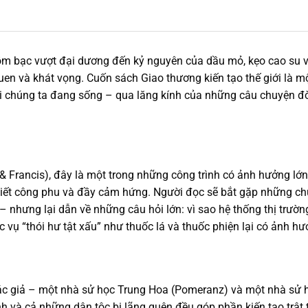
m bạc vượt đại dương đến kỷ nguyên của dầu mỏ, kẹo cao su và
uen và khát vọng. Cuốn sách Giao thương kiến tạo thế giới là m
 chúng ta đang sống – qua lăng kính của những câu chuyện đời 
r & Francis), đây là một trong những công trình có ảnh hưởng lớ
viết công phu và đầy cảm hứng. Người đọc sẽ bắt gặp những chủ
 – nhưng lại dẫn về những câu hỏi lớn: vì sao hệ thống thị trườ
 vụ “thói hư tật xấu” như thuốc lá và thuốc phiện lại có ảnh h
tác giả – một nhà sử học Trung Hoa (Pomeranz) và một nhà sử h
h và cả những dân tộc bị lãng quên đều góp phần kiến tạo trật t