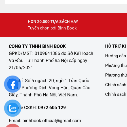
HƠN 20.000 TỰA SÁCH HAY
Tuyển chọn bởi Bình Book
CÔNG TY TNHH BÌNH BOOK
HỖ TRỢ K
GPKD/MST: 0109641386 do Sở Kế Hoạch
Hướng dẫn 
Và Đầu Tư Thành Phố hà Nội cấp ngày
Phương thứ
21/05/2021
Phương thứ
Địa chỉ: Số 5 ngách 20, ngõ 1 Trần Quốc
Chính sách 
Hoàn, Phường Dịch Vọng Hậu, Quận Cầu
Chính sách
Giấy, Thành Phố Hà Nội, Việt Nam.
Hotline CSKH:
0972 605 129
Email: binhbook.official@gmail.com