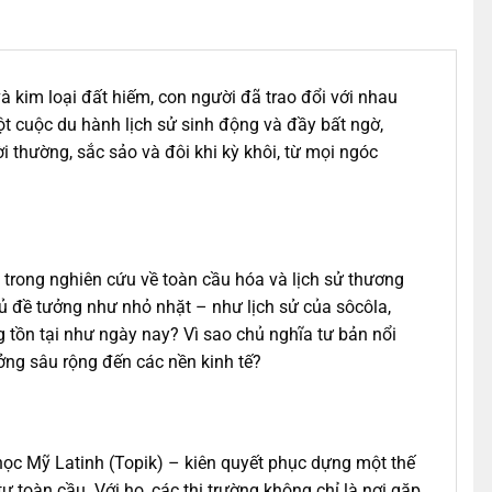
 kim loại đất hiếm, con người đã trao đổi với nhau
ột cuộc du hành lịch sử sinh động và đầy bất ngờ,
thường, sắc sảo và đôi khi kỳ khôi, từ mọi ngóc
n trong nghiên cứu về toàn cầu hóa và lịch sử thương
 đề tưởng như nhỏ nhặt – như lịch sử của sôcôla,
ng tồn tại như ngày nay? Vì sao chủ nghĩa tư bản nổi
ưởng sâu rộng đến các nền kinh tế?
ọc Mỹ Latinh (Topik) – kiên quyết phục dựng một thế
ự toàn cầu. Với họ, các thị trường không chỉ là nơi gặp