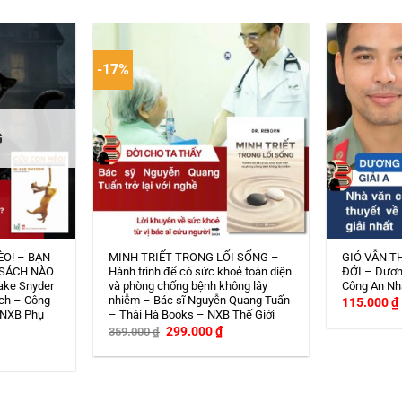
-17%
G
ÈO! – BẠN
MINH TRIẾT TRONG LỐI SỐNG –
GIÓ VẪN T
 SÁCH NÀO
Hành trình để có sức khoẻ toàn diện
ĐỚI – Dươn
ake Snyder
và phòng chống bệnh không lây
Công An Nh
ch – Công
nhiễm – Bác sĩ Nguyễn Quang Tuấn
115.000
₫
 NXB Phụ
– Thái Hà Books – NXB Thế Giới
Giá
Giá
299.000
₫
359.000
₫
gốc
hiện
iá
là:
tại
iện
359.000 ₫.
là:
i
299.000 ₫.
:
08.000 ₫.