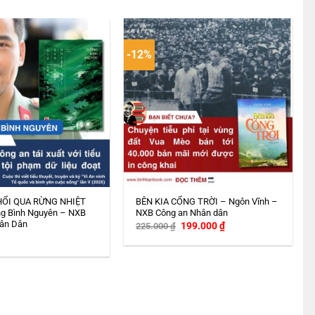
-12%
HỔI QUA RỪNG NHIỆT
BÊN KIA CỔNG TRỜI – Ngôn Vĩnh –
g Bình Nguyên – NXB
NXB Công an Nhân dân
ân Dân
Giá
Giá
199.000
₫
225.000
₫
gốc
hiện
là:
tại
225.000 ₫.
là:
199.000 ₫.