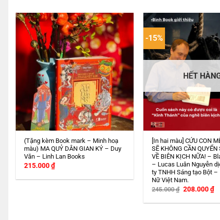
-15%
HẾT HÀN
(Tặng kèm Book mark – Minh hoạ
[In hai màu] CỨU CON M
màu) MA QUỶ DÂN GIAN KÝ – Duy
SẼ KHÔNG CẦN QUYỂN
Văn – Linh Lan Books
VỀ BIÊN KỊCH NỮA! – Bl
– Lucas Luân Nguyễn dị
215.000
₫
ty TNHH Sáng tạo Bột –
Nữ Việt Nam.
Giá
G
208.000
₫
245.000
₫
gốc
h
là:
tạ
245.000 ₫.
là
2