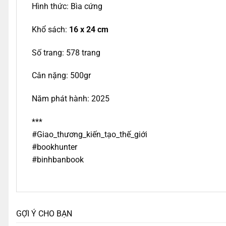
Hình thức: Bìa cứng
Khổ sách:
1
6
x
24
cm
Số trang: 578 trang
Cân nặng: 500gr
Năm phát hành: 2025
***
#Giao_thương_kiến_tạo_thế_giới
#bookhunter
#binhbanbook
GỢI Ý CHO BẠN