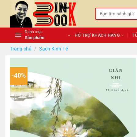
Bỏ
qua
Tìm
kiếm:
nội
dung
Danh mục
HỖ TRỢ KHÁCH HÀNG
T
Sản phẩm
Trang chủ
/
Sách Kinh Tế
-40%