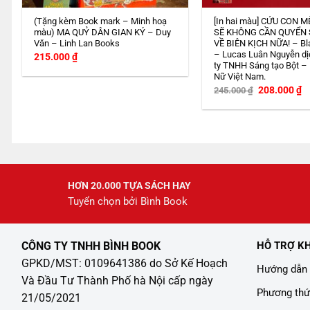
(Tặng kèm Book mark – Minh hoạ
[In hai màu] CỨU CON M
màu) MA QUỶ DÂN GIAN KÝ – Duy
SẼ KHÔNG CẦN QUYỂN
Văn – Linh Lan Books
VỀ BIÊN KỊCH NỮA! – Bl
– Lucas Luân Nguyễn dị
215.000
₫
ty TNHH Sáng tạo Bột –
Nữ Việt Nam.
Giá
G
208.000
₫
245.000
₫
gốc
h
là:
tạ
245.000 ₫.
là
2
HƠN 20.000 TỰA SÁCH HAY
Tuyển chọn bởi Bình Book
CÔNG TY TNHH BÌNH BOOK
HỖ TRỢ K
GPKD/MST: 0109641386 do Sở Kế Hoạch
Hướng dẫn 
Và Đầu Tư Thành Phố hà Nội cấp ngày
Phương thứ
21/05/2021