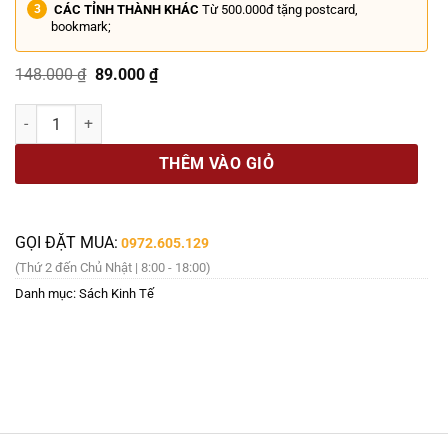
CÁC TỈNH THÀNH KHÁC
Từ 500.000đ tặng postcard,
bookmark;
Giá
Giá
148.000
₫
89.000
₫
gốc
hiện
là:
tại
[GIẢI CỨU SÁCH] SỐNG BÊN BỜ NƯỚC – Giản Nhi – Tố Hinh dịch – H
148.000 ₫.
là:
89.000 ₫.
THÊM VÀO GIỎ
GỌI ĐẶT MUA:
0972.605.129
(Thứ 2 đến Chủ Nhật | 8:00 - 18:00)
Danh mục:
Sách Kinh Tế