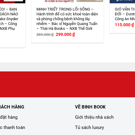
ÈO! – BẠN
MINH TRIẾT TRONG LỐI SỐNG –
GIÓ VẪN T
 SÁCH NÀO
Hành trình để có sức khoẻ toàn diện
ĐỚI – Dươn
ake Snyder
và phòng chống bệnh không lây
Công An Nh
ch – Công
nhiễm – Bác sĩ Nguyễn Quang Tuấn
115.000
₫
 NXB Phụ
– Thái Hà Books – NXB Thế Giới
Giá
Giá
299.000
₫
359.000
₫
gốc
hiện
iá
là:
tại
iện
359.000 ₫.
là:
i
299.000 ₫.
:
08.000 ₫.
HÁCH HÀNG
VỀ BINH BOOK
đặt hàng
Giới thiệu nhà sách
c thanh toán
Tủ sách luxury