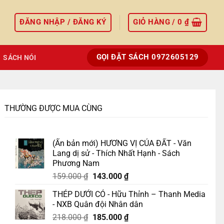
ĐĂNG NHẬP / ĐĂNG KÝ
GIỎ HÀNG /
0
₫
GỌI ĐẶT SÁCH 0972605129
SÁCH NÓI
THƯỜNG ĐƯỢC MUA CÙNG
(Ấn bản mới) HƯƠNG VỊ CỦA ĐẤT - Văn
Lang dị sử - Thích Nhất Hạnh - Sách
Phương Nam
Giá
Giá
159.000
₫
143.000
₫
gốc
hiện
THÉP DƯỚI CỎ - Hữu Thỉnh – Thanh Media
là:
tại
- NXB Quân đội Nhân dân
159.000 ₫.
là:
Giá
Giá
218.000
₫
185.000
₫
143.000 ₫.