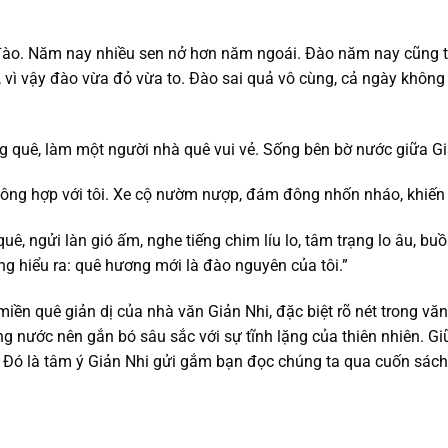
ái đào. Năm nay nhiều sen nở hơn năm ngoái. Đào năm nay cũn
, vì vậy đào vừa đỏ vừa to. Đào sai quả vô cùng, cả ngày không 
 lòng quê, làm một người nhà quê vui vẻ. Sống bên bờ nước giữa
ng hợp với tôi. Xe cộ nườm nượp, đám đông nhốn nháo, khiến tô
 quê, ngửi làn gió ấm, nghe tiếng chim líu lo, tâm trạng lo âu, 
ng hiểu ra: quê hương mới là đào nguyên của tôi.”
quê giản dị của nhà văn Giản Nhi, đặc biệt rõ nét trong văn hó
g nước nên gắn bó sâu sắc với sự tĩnh lặng của thiên nhiên. G
y. Đó là tâm ý Giản Nhi gửi gắm bạn đọc chúng ta qua cuốn sách