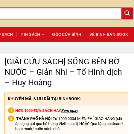
Ủ SÁCH
TIN SÁCH
GÓC CỦA BÌNH
VỀ BÌNH BÁN BOOK
[GIẢI CỨU SÁCH] SỐNG BÊN BỜ
NƯỚC – Giản Nhi – Tố Hinh dịch
– Huy Hoàng
KHUYẾN MÃI & ƯU ĐÃI TẠI BINHBOOK:
HƠN 1000 TỰA SÁCH HAY
Xem ngay
THÀNH PHỐ HÀ NỘI
Từ 1000.000đ MIỄN PHÍ GIAO HÀNG (chỉ
áp dụng gửi qua hệ thống Viettelpost) HOẶC Quà tặng postcard/
bookmark/ cuốn sách nhỏ