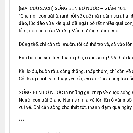
[GIẢI CỨU SÁCH] SỐNG BÊN BỜ NƯỚC – GIẢM 40%
“Cha nói, con gái à, rảnh rỗi về quê mà ngắm sen, h
đào, lúc đào vừa kết quả đã ngắt bỏ rất nhiều quả con
lắm, đào tiên của Vương Mẫu nương nương mà.
Đúng thế, chỉ cần tôi muốn, tôi có thể trở về, sà vào
Bôn ba dốc sức trên thành phố, cuộc sống 996 thực khô
Khi lo âu, buồn rầu, căng thẳng, thấp thỏm, chỉ cần về
Cõi lòng chợt cảm thấy yên ổn, êm ái. Cuối cùng tôi cũ
SỐNG BÊN BỜ NƯỚC là những ghi chép về cuộc sống miền 
Người con gái Giang Nam sinh ra và lớn lên ở vùng sôn
vui vẻ. Chỉ cần sống cho thật tốt, thanh đạm qua ngà
***