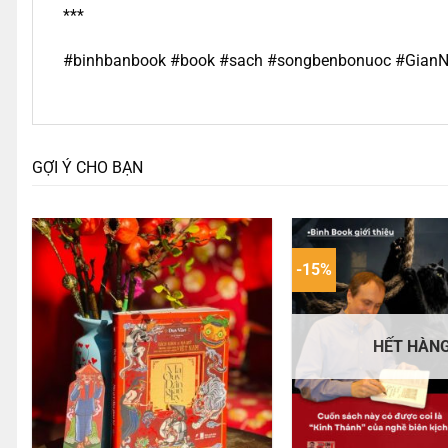
***
#binhbanbook #book #sach #songbenbonuoc #GianN
GỢI Ý CHO BẠN
-15%
HẾT HÀN