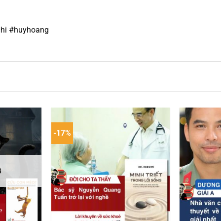
hi #huyhoang
-17%
G