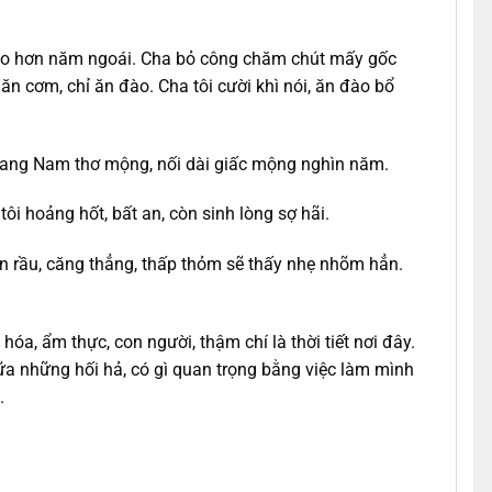
g to hơn năm ngoái. Cha bỏ công chăm chút mấy gốc
ăn cơm, chỉ ăn đào. Cha tôi cười khì nói, ăn đào bổ
 Giang Nam thơ mộng, nối dài giấc mộng nghìn năm.
i hoảng hốt, bất an, còn sinh lòng sợ hãi.
buồn rầu, căng thẳng, thấp thỏm sẽ thấy nhẹ nhõm hẳn.
a, ẩm thực, con người, thậm chí là thời tiết nơi đây.
iữa những hối hả, có gì quan trọng bằng việc làm mình
.