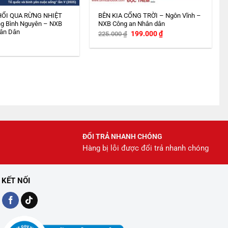
HỔI QUA RỪNG NHIỆT
BÊN KIA CỔNG TRỜI – Ngôn Vĩnh –
g Bình Nguyên – NXB
NXB Công an Nhân dân
ân Dân
Giá
Giá
199.000
₫
225.000
₫
gốc
hiện
là:
tại
225.000 ₫.
là:
199.000 ₫.
ĐỔI TRẢ NHANH CHÓNG
Hàng bị lỗi được đổi trả nhanh chóng
KẾT NỐI