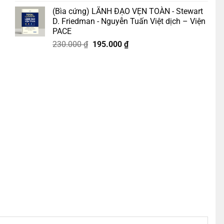
gốc
hiện
(Bìa cứng) LÃNH ĐẠO VẸN TOÀN - Stewart
là:
tại
D. Friedman - Nguyễn Tuấn Việt dịch – Viện
218.000 ₫.
là:
PACE
185.000 ₫.
Giá
Giá
230.000
₫
195.000
₫
gốc
hiện
uy Hoàng số lượng
là:
tại
230.000 ₫.
là:
195.000 ₫.