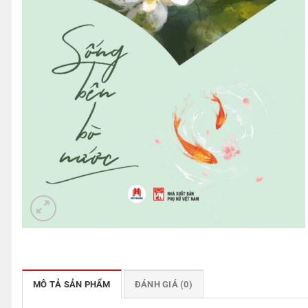
MÔ TẢ SẢN PHẨM
ĐÁNH GIÁ (0)