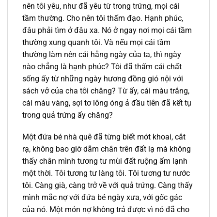
nên tôi yêu, như đã yêu từ trong trứng, mọi cái
tầm thường. Cho nên tôi thấm đạo. Hạnh phúc,
đâu phải tìm ở đâu xa. Nó ở ngay nơi mọi cái tầm
thường xung quanh tôi. Và nếu mọi cái tầm
thường làm nên cái hằng ngày của ta, thì ngày
nào chẳng là hạnh phúc? Tôi đã thấm cái chất
sống ấy từ những ngày hương đồng gió nội với
sách vở của cha tôi chăng? Từ ấy, cái màu trắng,
cái màu vàng, sợi tơ lông óng ả đầu tiên đã kết tụ
trong quả trứng ấy chăng?
Một đứa bé nhà quê đã từng biết mót khoai, cắt
rạ, không bao giờ dẫm chân trên đất lạ mà không
thấy chân mình tương tư mùi đất ruộng ấm lạnh
một thời. Tôi tương tư làng tôi. Tôi tương tư nước
tôi. Càng già, càng trở về với quả trứng. Càng thấy
mình mắc nợ với đứa bé ngày xưa, với gốc gác
của nó. Một món nợ không trả được vì nó đã cho