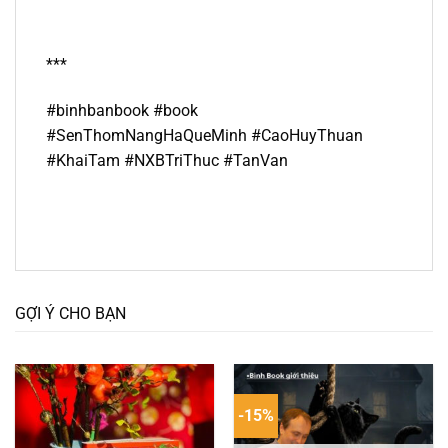
***
#binhbanbook #book
#SenThomNangHaQueMinh #CaoHuyThuan
#KhaiTam #NXBTriThuc #TanVan
GỢI Ý CHO BẠN
-15%