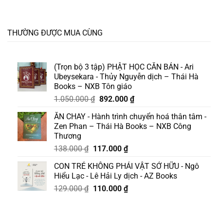
THƯỜNG ĐƯỢC MUA CÙNG
(Trọn bộ 3 tập) PHẬT HỌC CĂN BẢN - Ari
Ubeysekara - Thủy Nguyễn dịch – Thái Hà
Books – NXB Tôn giáo
Giá
Giá
1.050.000
₫
892.000
₫
gốc
hiện
ĂN CHAY - Hành trình chuyển hoá thân tâm -
là:
tại
Zen Phan – Thái Hà Books – NXB Công
1.050.000 ₫.
là:
Thương
892.000 ₫.
Giá
Giá
138.000
₫
117.000
₫
gốc
hiện
CON TRẺ KHÔNG PHẢI VẬT SỞ HỮU - Ngô
là:
tại
Hiểu Lạc - Lê Hải Ly dịch - AZ Books
138.000 ₫.
là:
Giá
Giá
129.000
₫
110.000
₫
117.000 ₫.
gốc
hiện
là:
tại