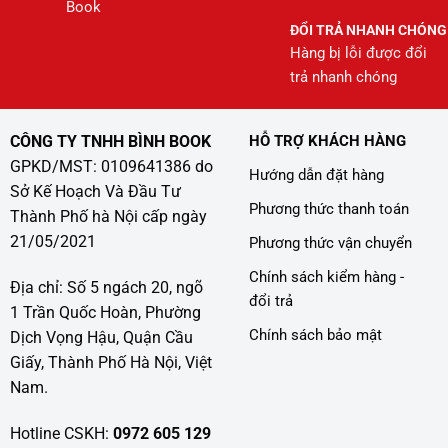
Book
ĐỔI TRẢ NHANH CHÓNG
Hàng bị lỗi được đổi
trả nhanh chóng
CÔNG TY TNHH BÌNH BOOK
HỖ TRỢ KHÁCH HÀNG
GPKD/MST: 0109641386 do
Hướng dẫn đặt hàng
Sở Kế Hoạch Và Đầu Tư
Phương thức thanh toán
Thành Phố hà Nội cấp ngày
21/05/2021
Phương thức vận chuyển
Chính sách kiểm hàng -
Địa chỉ: Số 5 ngách 20, ngõ
đổi trả
1 Trần Quốc Hoàn, Phường
Chính sách bảo mật
Dịch Vọng Hậu, Quận Cầu
Giấy, Thành Phố Hà Nội, Việt
Nam.
Hotline CSKH:
0972 605 129