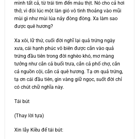
mình tất cả, từ trái tim đến máu thịt. Nó cho cả hơi
thở, vì đôi lúc một làn gió vô tình thoảng vào mũi
mùi gì như mùi lúa nảy đòng đòng. Xa làm sao
được quê hương?
Xa xôi, lữ thứ, cuối đời nghĩ lại quả trứng ngày
xưa, cái hạnh phúc vô biên được cắn vào quả
trứng đầu tiên trong đời nghèo khó, mơ màng
tưởng như cắn cả buổi trưa, cắn cả phố chợ, cắn
cả nguồn cội, cắn cả quê hương. Tạ ơn quả trứng,
tạ ơn cái đầu tiên, gìn vàng giữ ngọc, suốt đời chỉ
có chút chữ nghĩa này.
Tái bút
(Thay lời tựa)
Xin lẫy Kiều để tái bút: