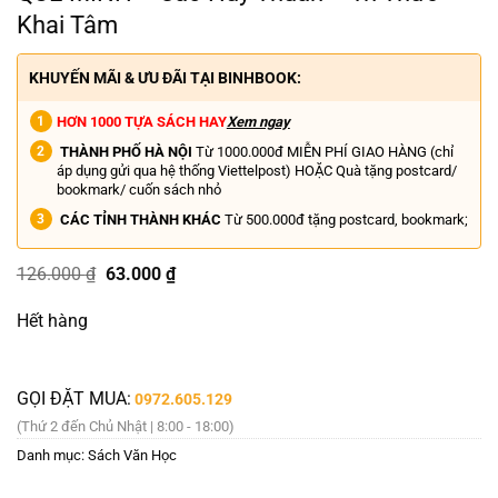
Khai Tâm
KHUYẾN MÃI & ƯU ĐÃI TẠI BINHBOOK:
HƠN 1000 TỰA SÁCH HAY
Xem ngay
THÀNH PHỐ HÀ NỘI
Từ 1000.000đ MIỄN PHÍ GIAO HÀNG (chỉ
áp dụng gửi qua hệ thống Viettelpost) HOẶC Quà tặng postcard/
bookmark/ cuốn sách nhỏ
CÁC TỈNH THÀNH KHÁC
Từ 500.000đ tặng postcard, bookmark;
Giá
Giá
126.000
₫
63.000
₫
gốc
hiện
là:
tại
Hết hàng
126.000 ₫.
là:
63.000 ₫.
GỌI ĐẶT MUA:
0972.605.129
(Thứ 2 đến Chủ Nhật | 8:00 - 18:00)
Danh mục:
Sách Văn Học