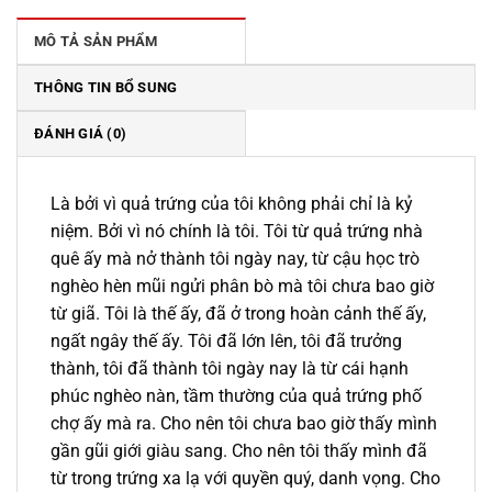
129.000 ₫.
là:
110.000 ₫.
MÔ TẢ SẢN PHẨM
THÔNG TIN BỔ SUNG
ĐÁNH GIÁ (0)
Là bởi vì quả trứng của tôi không phải chỉ là kỷ
niệm. Bởi vì nó chính là tôi. Tôi từ quả trứng nhà
quê ấy mà nở thành tôi ngày nay, từ cậu học trò
nghèo hèn mũi ngửi phân bò mà tôi chưa bao giờ
từ giã. Tôi là thế ấy, đã ở trong hoàn cảnh thế ấy,
ngất ngây thế ấy. Tôi đã lớn lên, tôi đã trưởng
thành, tôi đã thành tôi ngày nay là từ cái hạnh
phúc nghèo nàn, tầm thường của quả trứng phố
chợ ấy mà ra. Cho nên tôi chưa bao giờ thấy mình
gần gũi giới giàu sang. Cho nên tôi thấy mình đã
từ trong trứng xa lạ với quyền quý, danh vọng. Cho