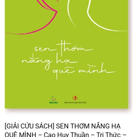
[GIẢI CỨU SÁCH] SEN THƠM NẮNG HẠ
QUÊ MÌNH – Cao Huy Thuần – Tri Thức –