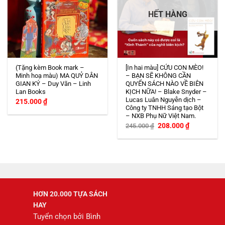
HẾT HÀNG
(Tặng kèm Book mark –
[In hai màu] CỨU CON MÈO!
Minh hoạ màu) MA QUỶ DÂN
– BẠN SẼ KHÔNG CẦN
GIAN KÝ – Duy Văn – Linh
QUYỂN SÁCH NÀO VỀ BIÊN
Lan Books
KỊCH NỮA! – Blake Snyder –
Lucas Luân Nguyễn dịch –
215.000
₫
Công ty TNHH Sáng tạo Bột
– NXB Phụ Nữ Việt Nam.
Giá
Giá
208.000
₫
245.000
₫
gốc
hiện
là:
tại
245.000 ₫.
là:
208.000 ₫.
HƠN 20.000 TỰA SÁCH
HAY
Tuyển chọn bởi Bình