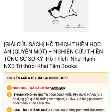
[GIẢI CỨU SÁCH] HỒ THÍCH THIỀN HỌC
ÁN (QUYỂN MỘT) – NGHIÊN CỨU THIỀN
TÔNG SỬ SƠ KỲ- Hồ Thích- Như Hạnh-
NXB Tri thức- Khai Tâm Books
KHUYẾN MÃI & ƯU ĐÃI TẠI BINHBOOK:
HƠN 1000 TỰA SÁCH HAY
Xem ngay
THÀNH PHỐ HÀ NỘI
Từ 1000.000đ MIỄN PHÍ GIAO HÀNG (chỉ
áp dụng gửi qua hệ thống Viettelpost) HOẶC Quà tặng postcard/
bookmark/ cuốn sách nhỏ
CÁC TỈNH THÀNH KHÁC
Từ 500.000đ tặng postcard, bookmark;