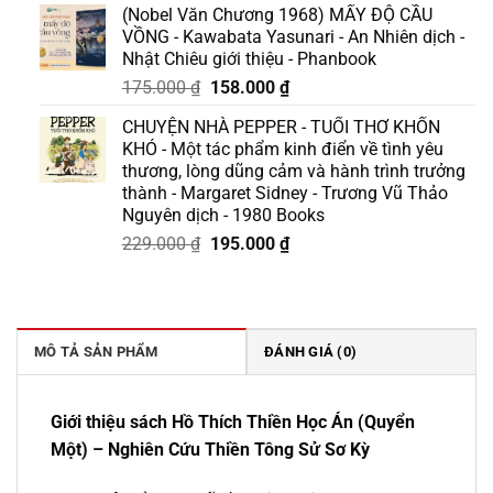
(Nobel Văn Chương 1968) MẤY ĐỘ CẦU
là:
tại
VỒNG - Kawabata Yasunari - An Nhiên dịch -
129.000 ₫.
là:
Nhật Chiêu giới thiệu - Phanbook
110.000 ₫.
Giá
Giá
175.000
₫
158.000
₫
gốc
hiện
CHUYỆN NHÀ PEPPER - TUỔI THƠ KHỐN
là:
tại
KHÓ - Một tác phẩm kinh điển về tình yêu
175.000 ₫.
là:
thương, lòng dũng cảm và hành trình trưởng
158.000 ₫.
thành - Margaret Sidney - Trương Vũ Thảo
Nguyên dịch - 1980 Books
Giá
Giá
229.000
₫
195.000
₫
gốc
hiện
là:
tại
229.000 ₫.
là:
195.000 ₫.
MÔ TẢ SẢN PHẨM
ĐÁNH GIÁ (0)
Giới thiệu sách Hồ Thích Thiền Học Án (Quyển
Một) – Nghiên Cứu Thiền Tông Sử Sơ Kỳ