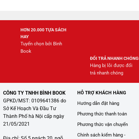
208.000 ₫.
HƠN 20.000 TỰA SÁCH
HAY
Tuyển chọn bởi Bình
Book
ĐỔI TRẢ NHANH CHÓNG
Hàng bị lỗi được đổi
trả nhanh chóng
CÔNG TY TNHH BÌNH BOOK
HỖ TRỢ KHÁCH HÀNG
GPKD/MST: 0109641386 do
Hướng dẫn đặt hàng
Sở Kế Hoạch Và Đầu Tư
Phương thức thanh toán
Thành Phố hà Nội cấp ngày
21/05/2021
Phương thức vận chuyển
Chính sách kiểm hàng -
Địa chỉ: Số 5 ngách 20, ngõ