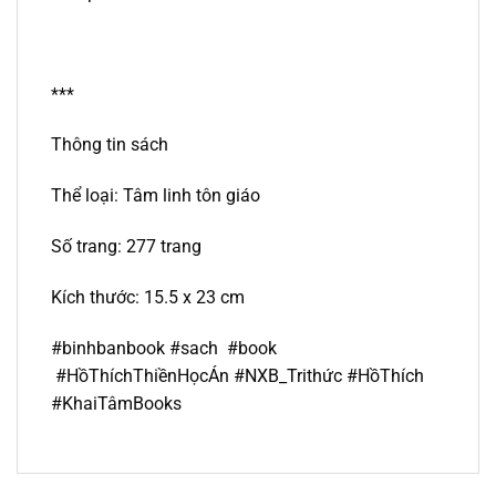
***
Thông tin sách
Thể loại: Tâm linh tôn giáo
Số trang: 277 trang
Kích thước: 15.5 x 23 cm
#binhbanbook #sach #book
#HồThíchThiềnHọcÁn #NXB_Trithức #HồThích
#KhaiTâmBooks