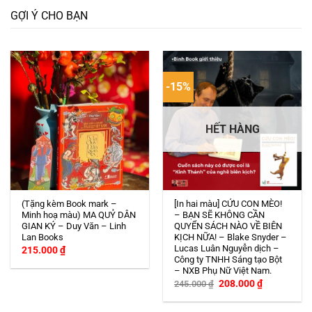
GỢI Ý CHO BẠN
-15%
HẾT HÀNG
(Tặng kèm Book mark –
[In hai màu] CỨU CON MÈO!
Minh hoạ màu) MA QUỶ DÂN
– BẠN SẼ KHÔNG CẦN
GIAN KÝ – Duy Văn – Linh
QUYỂN SÁCH NÀO VỀ BIÊN
Lan Books
KỊCH NỮA! – Blake Snyder –
Lucas Luân Nguyễn dịch –
215.000
₫
Công ty TNHH Sáng tạo Bột
– NXB Phụ Nữ Việt Nam.
Giá
Giá
208.000
₫
245.000
₫
gốc
hiện
là:
tại
245.000 ₫.
là: