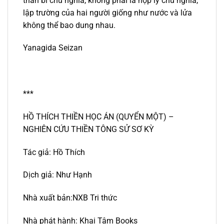
thần bí chủ nghĩa, không phải là hợp lý chủ nghĩa,
lập trường của hai người giống như nước và lửa
không thể bao dung nhau.
Yanagida Seizan
***
HỒ THÍCH THIỀN HỌC ÁN (QUYỂN MỘT) –
NGHIÊN CỨU THIỀN TÔNG SỬ SƠ KỲ
Tác giả: Hồ Thích
Dịch giả: Như Hạnh
Nhà xuất bản:NXB Tri thức
Nhà phát hành: Khai Tâm Books