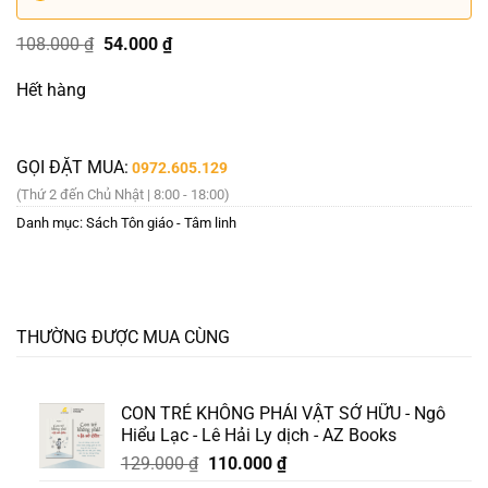
Giá
Giá
108.000
₫
54.000
₫
gốc
hiện
là:
tại
Hết hàng
108.000 ₫.
là:
54.000 ₫.
GỌI ĐẶT MUA:
0972.605.129
(Thứ 2 đến Chủ Nhật | 8:00 - 18:00)
Danh mục:
Sách Tôn giáo - Tâm linh
THƯỜNG ĐƯỢC MUA CÙNG
CON TRẺ KHÔNG PHẢI VẬT SỞ HỮU - Ngô
Hiểu Lạc - Lê Hải Ly dịch - AZ Books
Giá
Giá
129.000
₫
110.000
₫
gốc
hiện