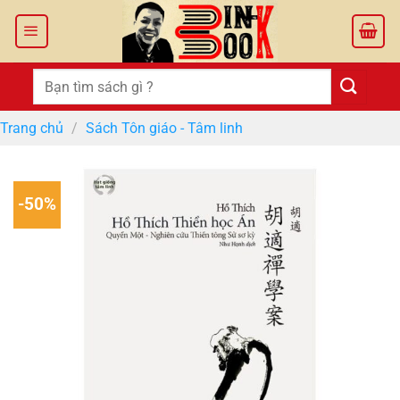
Bỏ
qua
nội
dung
Tìm
kiếm:
Trang chủ
/
Sách Tôn giáo - Tâm linh
-50%