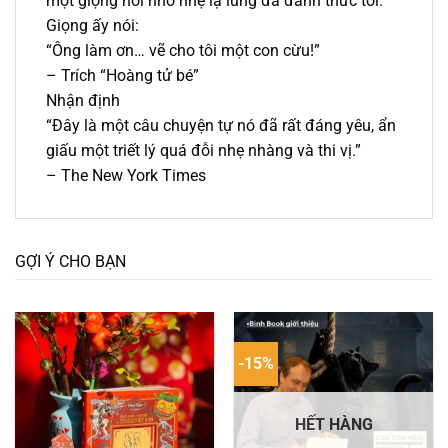
một giọng nói nhỏ nhẹ lạ lùng đã đánh thức tôi.
Giọng ấy nói:
“Ông làm ơn… vẽ cho tôi một con cừu!”
– Trích “Hoàng tử bé”
Nhận định
“Đây là một câu chuyện tự nó đã rất đáng yêu, ẩn
giấu một triết lý quá đỗi nhẹ nhàng và thi vị.”
– The New York Times
GỢI Ý CHO BẠN
-15%
HẾT HÀNG