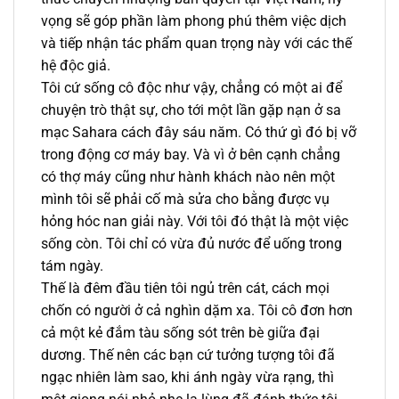
vọng sẽ góp phần làm phong phú thêm việc dịch
và tiếp nhận tác phẩm quan trọng này với các thế
hệ độc giả.
Tôi cứ sống cô độc như vậy, chẳng có một ai để
chuyện trò thật sự, cho tới một lần gặp nạn ở sa
mạc Sahara cách đây sáu năm. Có thứ gì đó bị vỡ
trong động cơ máy bay. Và vì ở bên cạnh chẳng
có thợ máy cũng như hành khách nào nên một
mình tôi sẽ phải cố mà sửa cho bằng được vụ
hỏng hóc nan giải này. Với tôi đó thật là một việc
sống còn. Tôi chỉ có vừa đủ nước để uống trong
tám ngày.
Thế là đêm đầu tiên tôi ngủ trên cát, cách mọi
chốn có người ở cả nghìn dặm xa. Tôi cô đơn hơn
cả một kẻ đắm tàu sống sót trên bè giữa đại
dương. Thế nên các bạn cứ tưởng tượng tôi đã
ngạc nhiên làm sao, khi ánh ngày vừa rạng, thì