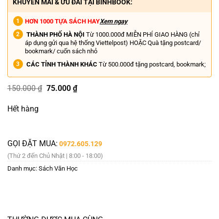
KHUYẾN MÃI & ƯU ĐÃI TẠI BINHBOOK:
HƠN 1000 TỰA SÁCH HAY
Xem ngay
THÀNH PHỐ HÀ NỘI
Từ 1000.000đ MIỄN PHÍ GIAO HÀNG (chỉ
áp dụng gửi qua hệ thống Viettelpost) HOẶC Quà tặng postcard/
bookmark/ cuốn sách nhỏ
CÁC TỈNH THÀNH KHÁC
Từ 500.000đ tặng postcard, bookmark;
Giá
Giá
150.000
₫
75.000
₫
gốc
hiện
là:
tại
Hết hàng
150.000 ₫.
là:
75.000 ₫.
GỌI ĐẶT MUA:
0972.605.129
(Thứ 2 đến Chủ Nhật | 8:00 - 18:00)
Danh mục:
Sách Văn Học