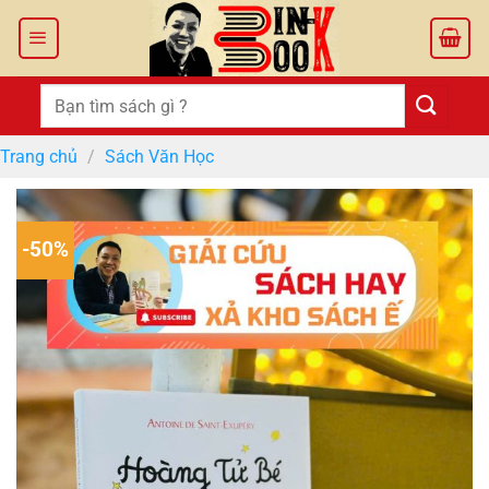
Bỏ
qua
nội
dung
Tìm
kiếm:
Trang chủ
/
Sách Văn Học
-50%