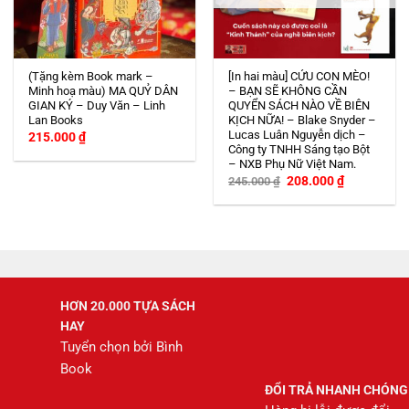
(Tặng kèm Book mark –
[In hai màu] CỨU CON MÈO!
Minh hoạ màu) MA QUỶ DÂN
– BẠN SẼ KHÔNG CẦN
GIAN KÝ – Duy Văn – Linh
QUYỂN SÁCH NÀO VỀ BIÊN
Lan Books
KỊCH NỮA! – Blake Snyder –
Lucas Luân Nguyễn dịch –
215.000
₫
Công ty TNHH Sáng tạo Bột
– NXB Phụ Nữ Việt Nam.
Giá
Giá
208.000
₫
245.000
₫
gốc
hiện
là:
tại
245.000 ₫.
là:
208.000 ₫.
HƠN 20.000 TỰA SÁCH
HAY
Tuyển chọn bởi Bình
Book
ĐỔI TRẢ NHANH CHÓNG