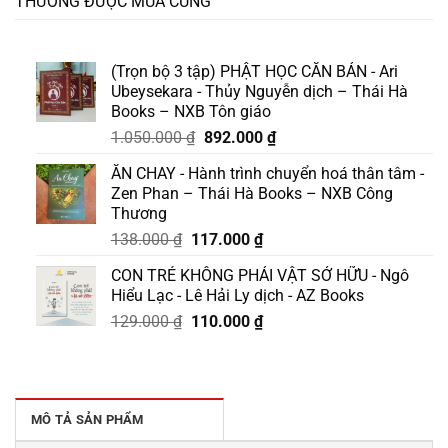
THƯỜNG ĐƯỢC MUA CÙNG
(Trọn bộ 3 tập) PHẬT HỌC CĂN BẢN - Ari
Ubeysekara - Thủy Nguyễn dịch – Thái Hà
Books – NXB Tôn giáo
Giá
Giá
1.050.000
₫
892.000
₫
gốc
hiện
ĂN CHAY - Hành trình chuyển hoá thân tâm -
là:
tại
Zen Phan – Thái Hà Books – NXB Công
1.050.000 ₫.
là:
Thương
892.000 ₫.
Giá
Giá
138.000
₫
117.000
₫
gốc
hiện
CON TRẺ KHÔNG PHẢI VẬT SỞ HỮU - Ngô
là:
tại
Hiểu Lạc - Lê Hải Ly dịch - AZ Books
138.000 ₫.
là:
Giá
Giá
129.000
₫
110.000
₫
117.000 ₫.
gốc
hiện
là:
tại
129.000 ₫.
là:
110.000 ₫.
MÔ TẢ SẢN PHẨM