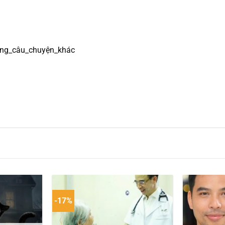
ng_câu_chuyện_khác
-17%