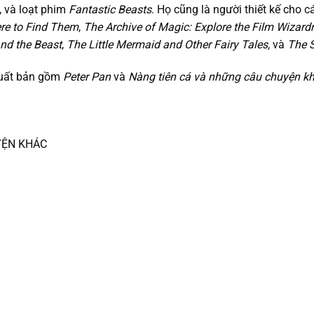
, và loạt phim
Fantastic Beasts
. Họ cũng là người thiết kế cho
ere to Find Them
,
The Archive of Magic: Explore the Film Wizardr
nd the Beast
,
The Little Mermaid and Other Fairy Tales,
và
The S
uất bản gồm
Peter Pan
và
Nàng tiên cá
và những câu chuyện k
YỆN KHÁC