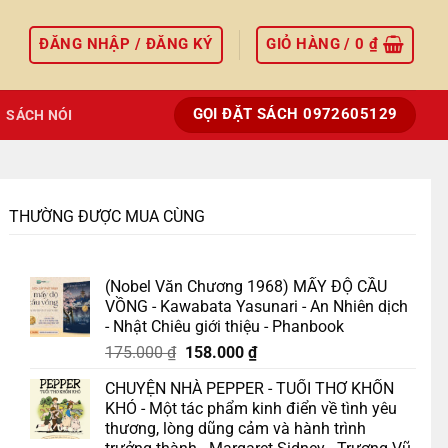
ĐĂNG NHẬP / ĐĂNG KÝ
GIỎ HÀNG /
0
₫
GỌI ĐẶT SÁCH 0972605129
SÁCH NÓI
THƯỜNG ĐƯỢC MUA CÙNG
(Nobel Văn Chương 1968) MẤY ĐỘ CẦU
VỒNG - Kawabata Yasunari - An Nhiên dịch
- Nhật Chiêu giới thiệu - Phanbook
Giá
Giá
175.000
₫
158.000
₫
gốc
hiện
CHUYỆN NHÀ PEPPER - TUỔI THƠ KHỐN
là:
tại
KHÓ - Một tác phẩm kinh điển về tình yêu
175.000 ₫.
là:
thương, lòng dũng cảm và hành trình
158.000 ₫.