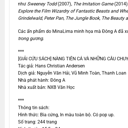
như
Sweeney Todd
(2007),
The Imitation Game
(2014)
Explore the Film Wizardry of Fantastic Beasts and Wh
Grindelwald
,
Peter Pan
,
The Jungle Book, The Beauty a
Các ấn phẩm do MinaLima minh họa mà Đông A đã x
trong gương.
***
[GIẢI CỨU SÁCH] NÀNG TIÊN CÁ VÀ NHỮNG CÂU CHU
Tác giả: Hans Christian Andersen
Dịch giả: Nguyễn Văn Hải, Vũ Minh Toàn, Thanh Loan
Nhà phát hành: Đông A
Nhà xuất bản: NXB Văn Học
***
Thông tin sách:
Hình thức: Bìa cứng, In màu toàn bộ. Có pop up.
Số trang: 244 trang