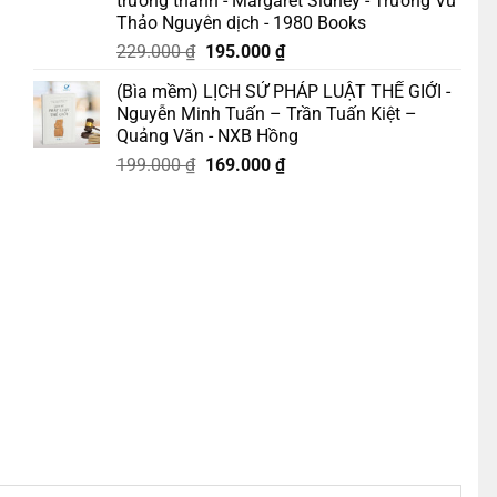
trưởng thành - Margaret Sidney - Trương Vũ
Thảo Nguyên dịch - 1980 Books
Giá
Giá
229.000
₫
195.000
₫
gốc
hiện
(Bìa mềm) LỊCH SỬ PHÁP LUẬT THẾ GIỚI -
là:
tại
Nguyễn Minh Tuấn – Trần Tuấn Kiệt –
229.000 ₫.
là:
Quảng Văn - NXB Hồng
195.000 ₫.
Giá
Giá
199.000
₫
169.000
₫
gốc
hiện
là:
tại
199.000 ₫.
là:
169.000 ₫.