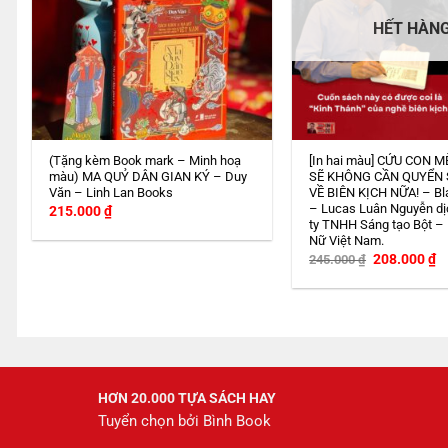
HẾT HÀN
(Tặng kèm Book mark – Minh hoạ
[In hai màu] CỨU CON M
màu) MA QUỶ DÂN GIAN KÝ – Duy
SẼ KHÔNG CẦN QUYỂN
Văn – Linh Lan Books
VỀ BIÊN KỊCH NỮA! – Bl
– Lucas Luân Nguyễn dị
215.000
₫
ty TNHH Sáng tạo Bột –
Nữ Việt Nam.
Giá
G
208.000
₫
245.000
₫
gốc
h
là:
tạ
245.000 ₫.
là
2
HƠN 20.000 TỰA SÁCH HAY
Tuyển chọn bởi Bình Book