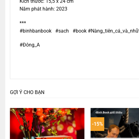
Kích thước: 15,5 x 24 cm
Năm phát hành: 2023
***
#binhbanbook #sach #book #Nàng_tiên_cá_và_nhữ
#Đông_A
GỢI Ý CHO BẠN
-15%