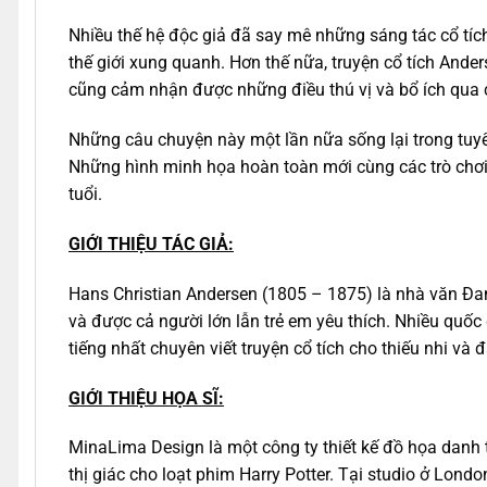
Nhiều thế hệ độc giả đã say mê những sáng tác cổ tíc
thế giới xung quanh. Hơn thế nữa, truyện cổ tích Ande
cũng cảm nhận được những điều thú vị và bổ ích qua 
Những câu chuyện này một lần nữa sống lại trong tuy
Những hình minh họa hoàn toàn mới cùng các trò chơi 
tuổi.
GIỚI THIỆU TÁC GIẢ:
Hans Christian Andersen (1805 – 1875) là nhà văn Đan
và được cả người lớn lẫn trẻ em yêu thích. Nhiều quốc
tiếng nhất chuyên viết truyện cổ tích cho thiếu nhi và
GIỚI THIỆU HỌA SĨ:
MinaLima Design là một công ty thiết kế đồ họa danh 
thị giác cho loạt phim Harry Potter. Tại studio ở Lond