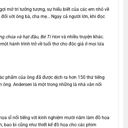
ợi mở trí tưởng tượng, sự hiểu biết của các em nhỏ về
g đối với ông bà, cha mẹ… Ngay cả người lớn, khi đọc
ông chúa và hạt đậu, Bé Tí Hon
và nhiều truyện khác.
t hành trình trở về tuổi thơ cho độc giả ở mọi lứa
 Tác phẩm của ông đã được dịch ra hơn 150 thứ tiếng
ên ông. Andersen là một trong những là nhà văn nổi
họa sĩ nổi tiếng với kinh nghiệm mười năm làm đồ họa
ách, bao bì cũng như thiết kế đồ họa cho các phim