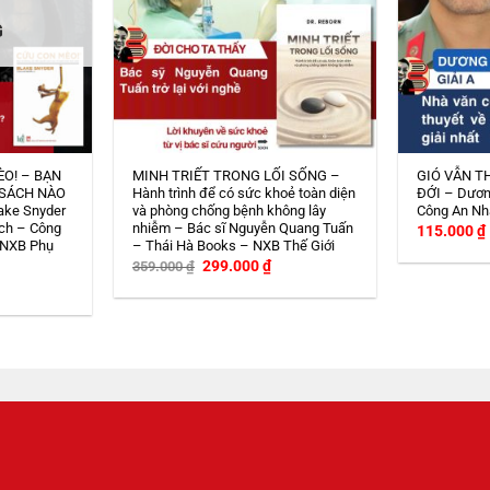
G
ÈO! – BẠN
MINH TRIẾT TRONG LỐI SỐNG –
GIÓ VẪN T
 SÁCH NÀO
Hành trình để có sức khoẻ toàn diện
ĐỚI – Dươn
ake Snyder
và phòng chống bệnh không lây
Công An Nh
ch – Công
nhiễm – Bác sĩ Nguyễn Quang Tuấn
115.000
₫
 NXB Phụ
– Thái Hà Books – NXB Thế Giới
Giá
Giá
299.000
₫
359.000
₫
gốc
hiện
iá
là:
tại
iện
359.000 ₫.
là:
i
299.000 ₫.
:
08.000 ₫.