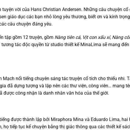
h tuyện vời của Hans Christian Andersen. Những câu chuyện cổ g
rsen giáo dục các bạn nhỏ lòng yêu thương, biết ơn và kính trọn
các câu chuyện đáng yêu.
ển tập gồm 12 truyện, gồm
Nàng tiên cá, Vịt con xấu xí, Nàng c
tương tác độc quyền từ studio thiết kế MinaLima sẽ mang đến mộ
 Mạch nổi tiếng chuyên sáng tác truyện cổ tích cho thiếu nhi.
 gia đã dựng tượng và lập nên các thư viện, công viên… mang t
 đã được công nhận là danh nhân văn hóa của thế giới.
tiếng được thành lập bởi Miraphora Mina và Eduardo Lima, hai 
on, họ tiếp tục kể chuyện bằng thị giác thông qua các thiết kế s