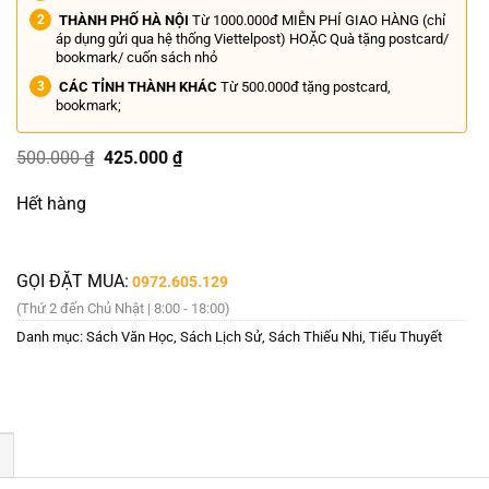
THÀNH PHỐ HÀ NỘI
Từ 1000.000đ MIỄN PHÍ GIAO HÀNG (chỉ
áp dụng gửi qua hệ thống Viettelpost) HOẶC Quà tặng postcard/
bookmark/ cuốn sách nhỏ
CÁC TỈNH THÀNH KHÁC
Từ 500.000đ tặng postcard,
bookmark;
Giá
Giá
500.000
₫
425.000
₫
gốc
hiện
là:
tại
Hết hàng
500.000 ₫.
là:
425.000 ₫.
GỌI ĐẶT MUA:
0972.605.129
(Thứ 2 đến Chủ Nhật | 8:00 - 18:00)
Danh mục:
Sách Văn Học
,
Sách Lịch Sử
,
Sách Thiếu Nhi
,
Tiểu Thuyết