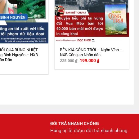
HỔI QUA RỪNG NHIỆT
BÊN KIA CỔNG TRỜI – Ngôn Vĩnh –
g Bình Nguyên – NXB
NXB Công an Nhân dân
ân Dân
Giá
Giá
199.000
₫
225.000
₫
gốc
hiện
là:
tại
225.000 ₫.
là:
199.000 ₫.
ĐỔI TRẢ NHANH CHÓNG
Hàng bị lỗi được đổi trả nhanh chóng