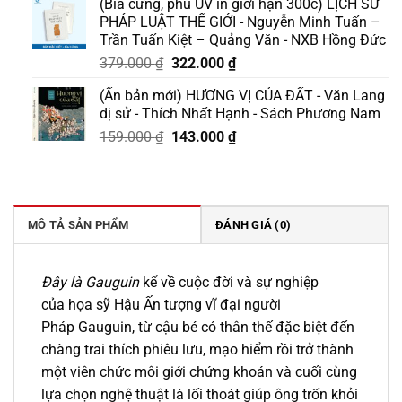
(Bìa cứng, phủ UV in giới hạn 300c) LỊCH SỬ
là:
tại
PHÁP LUẬT THẾ GIỚI - Nguyễn Minh Tuấn –
199.000 ₫.
là:
Trần Tuấn Kiệt – Quảng Văn - NXB Hồng Đức
169.000 ₫.
Giá
Giá
379.000
₫
322.000
₫
gốc
hiện
(Ấn bản mới) HƯƠNG VỊ CỦA ĐẤT - Văn Lang
là:
tại
dị sử - Thích Nhất Hạnh - Sách Phương Nam
379.000 ₫.
là:
Giá
Giá
159.000
₫
143.000
₫
322.000 ₫.
gốc
hiện
là:
tại
159.000 ₫.
là:
143.000 ₫.
MÔ TẢ SẢN PHẨM
ĐÁNH GIÁ (0)
Đây là Gauguin
kể về cuộc đời và sự nghiệp
của họa sỹ Hậu Ấn tượng vĩ đại người
Pháp Gauguin, từ cậu bé có thân thế đặc biệt đến
chàng trai thích phiêu lưu, mạo hiểm rồi trở thành
một viên chức môi giới chứng khoán và cuối cùng
lựa chọn nghệ thuật là lối thoát giúp ông trốn khỏi