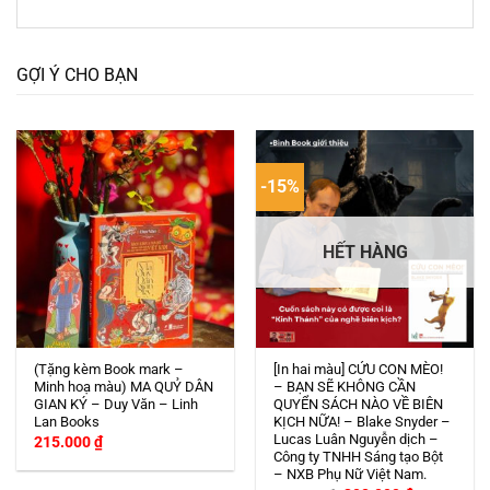
GỢI Ý CHO BẠN
-15%
HẾT HÀNG
(Tặng kèm Book mark –
[In hai màu] CỨU CON MÈO!
Minh hoạ màu) MA QUỶ DÂN
– BẠN SẼ KHÔNG CẦN
GIAN KÝ – Duy Văn – Linh
QUYỂN SÁCH NÀO VỀ BIÊN
Lan Books
KỊCH NỮA! – Blake Snyder –
Lucas Luân Nguyễn dịch –
215.000
₫
Công ty TNHH Sáng tạo Bột
– NXB Phụ Nữ Việt Nam.