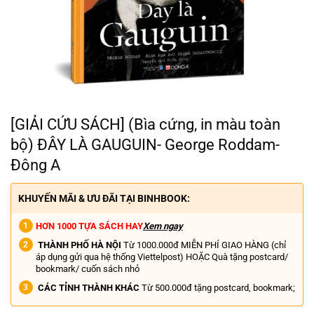
[GIẢI CỨU SÁCH] (Bìa cứng, in màu toàn
bộ) ĐÂY LÀ GAUGUIN- George Roddam-
Đông A
KHUYẾN MÃI & ƯU ĐÃI TẠI BINHBOOK:
HƠN 1000 TỰA SÁCH HAY
Xem ngay
THÀNH PHỐ HÀ NỘI
Từ 1000.000đ MIỄN PHÍ GIAO HÀNG (chỉ
áp dụng gửi qua hệ thống Viettelpost) HOẶC Quà tặng postcard/
bookmark/ cuốn sách nhỏ
CÁC TỈNH THÀNH KHÁC
Từ 500.000đ tặng postcard, bookmark;