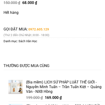
Giá
Giá
150.000
₫
68.000
₫
gốc
hiện
là:
tại
Hết hàng
150.000 ₫.
là:
68.000 ₫.
GỌI ĐẶT MUA:
0972.605.129
(Thứ 2 đến Chủ Nhật | 8:00 - 18:00)
Danh mục:
Sách Văn Học
THƯỜNG ĐƯỢC MUA CÙNG
(Bìa mềm) LỊCH SỬ PHÁP LUẬT THẾ GIỚI -
Nguyễn Minh Tuấn – Trần Tuấn Kiệt – Quảng
Văn - NXB Hồng
Giá
Giá
199.000
₫
169.000
₫
gốc
hiện