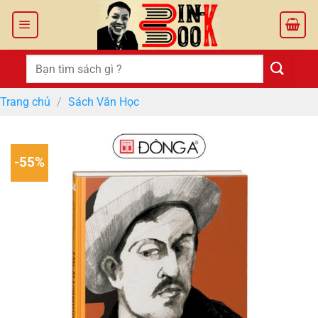
Bỏ
qua
nội
dung
Tìm
kiếm:
Trang chủ
/
Sách Văn Học
-55%