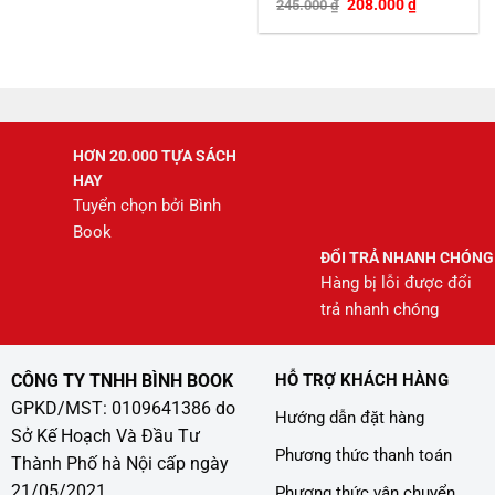
Giá
Giá
208.000
₫
245.000
₫
gốc
hiện
là:
tại
245.000 ₫.
là:
208.000 ₫.
HƠN 20.000 TỰA SÁCH
HAY
Tuyển chọn bởi Bình
Book
ĐỔI TRẢ NHANH CHÓNG
Hàng bị lỗi được đổi
trả nhanh chóng
CÔNG TY TNHH BÌNH BOOK
HỖ TRỢ KHÁCH HÀNG
GPKD/MST: 0109641386 do
Hướng dẫn đặt hàng
Sở Kế Hoạch Và Đầu Tư
Phương thức thanh toán
Thành Phố hà Nội cấp ngày
21/05/2021
Phương thức vận chuyển