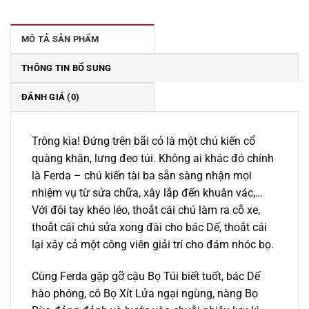
199.000 ₫.
là:
169.000 ₫.
MÔ TẢ SẢN PHẨM
THÔNG TIN BỔ SUNG
ĐÁNH GIÁ (0)
Trông kìa! Đứng trên bãi cỏ là một chú kiến cổ
quàng khăn, lưng đeo túi. Không ai khác đó chính
là Ferda – chú kiến tài ba sẵn sàng nhận mọi
nhiệm vụ từ sửa chữa, xây lắp đến khuân vác,…
Với đôi tay khéo léo, thoắt cái chú làm ra cỗ xe,
thoắt cái chú sửa xong đài cho bác Dế, thoắt cái
lại xây cả một công viên giải trí cho đám nhóc bọ.
Cùng Ferda gặp gỡ cậu Bọ Túi biết tuốt, bác Dế
hào phóng, cô Bọ Xít Lửa ngại ngùng, nàng Bọ