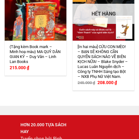
HẾT HÀNG
(Tặng kèm Book mark –
[In hai màu] CỨU CON MÈO!
Minh hoạ màu) MA QUỶ DÂN
– BẠN SẼ KHÔNG CẦN
GIAN KÝ – Duy Văn – Linh
QUYỂN SÁCH NÀO VỀ BIÊN
Lan Books
KỊCH NỮA! – Blake Snyder –
Lucas Luân Nguyễn dịch –
215.000
₫
Công ty TNHH Sáng tạo Bột
– NXB Phụ Nữ Việt Nam.
Giá
Giá
208.000
₫
245.000
₫
gốc
hiện
là:
tại
245.000 ₫.
là:
208.000 ₫.
HƠN 20.000 TỰA SÁCH
HAY
Tuyển chọn bởi Bình