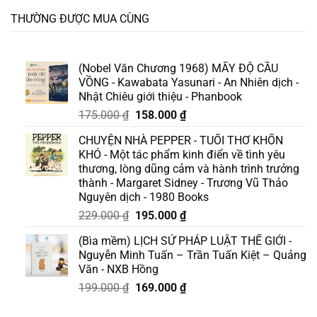
THƯỜNG ĐƯỢC MUA CÙNG
(Nobel Văn Chương 1968) MẤY ĐỘ CẦU
VỒNG - Kawabata Yasunari - An Nhiên dịch -
Nhật Chiêu giới thiệu - Phanbook
Giá
Giá
175.000
₫
158.000
₫
gốc
hiện
CHUYỆN NHÀ PEPPER - TUỔI THƠ KHỐN
là:
tại
KHÓ - Một tác phẩm kinh điển về tình yêu
175.000 ₫.
là:
thương, lòng dũng cảm và hành trình trưởng
158.000 ₫.
thành - Margaret Sidney - Trương Vũ Thảo
Nguyên dịch - 1980 Books
Giá
Giá
229.000
₫
195.000
₫
gốc
hiện
(Bìa mềm) LỊCH SỬ PHÁP LUẬT THẾ GIỚI -
là:
tại
Nguyễn Minh Tuấn – Trần Tuấn Kiệt – Quảng
229.000 ₫.
là:
Văn - NXB Hồng
195.000 ₫.
Giá
Giá
199.000
₫
169.000
₫
gốc
hiện
là:
tại