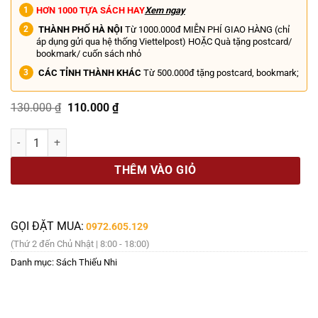
HƠN 1000 TỰA SÁCH HAY
Xem ngay
THÀNH PHỐ HÀ NỘI
Từ 1000.000đ MIỄN PHÍ GIAO HÀNG (chỉ
áp dụng gửi qua hệ thống Viettelpost) HOẶC Quà tặng postcard/
bookmark/ cuốn sách nhỏ
CÁC TỈNH THÀNH KHÁC
Từ 500.000đ tặng postcard, bookmark;
Giá
Giá
130.000
₫
110.000
₫
gốc
hiện
là:
tại
FERDA CHÚ KIẾN TÀI BA – Ondřej Sekora – Nghiêm Quỳnh Trang dịc
130.000 ₫.
là:
110.000 ₫.
THÊM VÀO GIỎ
GỌI ĐẶT MUA:
0972.605.129
(Thứ 2 đến Chủ Nhật | 8:00 - 18:00)
Danh mục:
Sách Thiếu Nhi