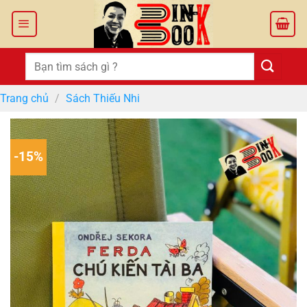
Bỏ
qua
nội
dung
Tìm
kiếm:
Trang chủ
/
Sách Thiếu Nhi
-15%