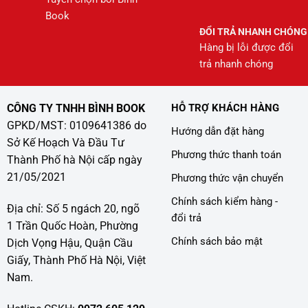
Book
ĐỔI TRẢ NHANH CHÓNG
Hàng bị lỗi được đổi
trả nhanh chóng
CÔNG TY TNHH BÌNH BOOK
HỖ TRỢ KHÁCH HÀNG
GPKD/MST: 0109641386 do
Hướng dẫn đặt hàng
Sở Kế Hoạch Và Đầu Tư
Phương thức thanh toán
Thành Phố hà Nội cấp ngày
21/05/2021
Phương thức vận chuyển
Chính sách kiểm hàng -
Địa chỉ: Số 5 ngách 20, ngõ
đổi trả
1 Trần Quốc Hoàn, Phường
Chính sách bảo mật
Dịch Vọng Hậu, Quận Cầu
Giấy, Thành Phố Hà Nội, Việt
Nam.