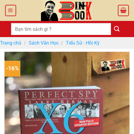
Bỏ
qua
nội
dung
Tìm
kiếm:
Trang chủ
/
Sách Văn Học
/
Tiểu Sử - Hồi Ký
-16%