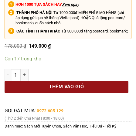
HƠN 1000 TỰA SÁCH HAY
Xem ngay
THÀNH PHỐ HÀ NỘI
Từ 1000.000đ MIỄN PHÍ GIAO HÀNG (chỉ
áp dụng gửi qua hệ thống Viettelpost) HOẶC Quà tặng postcard/
bookmark/ cuốn sách nhỏ
CÁC TỈNH THÀNH KHÁC
Từ 500.000đ tặng postcard, bookmark;
Giá
Giá
178.000
₫
149.000
₫
gốc
hiện
là:
tại
Còn 17 trong kho
178.000 ₫.
là:
149.000 ₫.
ĐIỆP VIÊN HOÀN HẢO X6 - Cuộc đời hai mặt phi thường của Phạm Xuâ
THÊM VÀO GIỎ
GỌI ĐẶT MUA:
0972.605.129
(Thứ 2 đến Chủ Nhật | 8:00 - 18:00)
Danh mục:
Sách Mới Tuyển Chọn
,
Sách Văn Học
,
Tiểu Sử - Hồi Ký