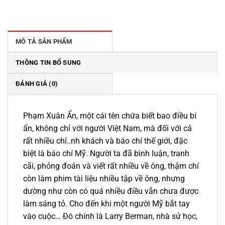
gốc
hiện
là:
tại
229.000 ₫.
là:
195.000 ₫.
MÔ TẢ SẢN PHẨM
THÔNG TIN BỔ SUNG
ĐÁNH GIÁ (0)
Phạm Xuân Ẩn, một cái tên chứa biết bao điều bí
ẩn, không chỉ với người Việt Nam, mà đối với cả
rất nhiều chí..nh khách và báo chí thế giới, đặc
biệt là báo chí Mỹ. Người ta đã bình luận, tranh
cãi, phỏng đoán và viết rất nhiều về ông, thậm chí
còn làm phim tài liệu nhiều tập về ông, nhưng
dường như còn có quá nhiều điều vẫn chưa được
làm sáng tỏ. Cho đến khi một người Mỹ bắt tay
vào cuộc… Đó chính là Larry Berman, nhà sử học,