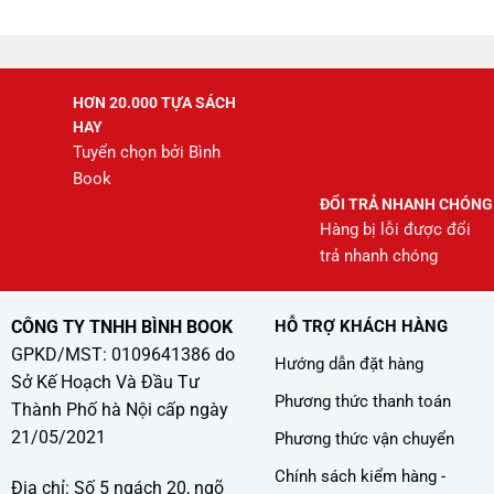
208.000 ₫.
HƠN 20.000 TỰA SÁCH
HAY
Tuyển chọn bởi Bình
Book
ĐỔI TRẢ NHANH CHÓNG
Hàng bị lỗi được đổi
trả nhanh chóng
CÔNG TY TNHH BÌNH BOOK
HỖ TRỢ KHÁCH HÀNG
GPKD/MST: 0109641386 do
Hướng dẫn đặt hàng
Sở Kế Hoạch Và Đầu Tư
Phương thức thanh toán
Thành Phố hà Nội cấp ngày
21/05/2021
Phương thức vận chuyển
Chính sách kiểm hàng -
Địa chỉ: Số 5 ngách 20, ngõ