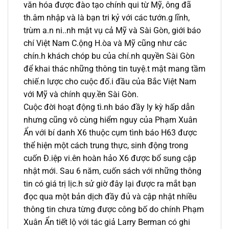
văn hóa được đào tạo chính qui từ Mỹ, ông đã
th.âm nhập và là bạn tri kỷ với các tướn.g lĩnh,
trùm a.n ni..nh mật vụ cả Mỹ và Sài Gòn, giới báo
chí Việt Nam C.ộng H.òa và Mỹ cũng như các
chín.h khách chóp bu của chí.nh quyền Sài Gòn
để khai thác những thông tin tuyệ.t mật mang tầm
chiế.n lược cho cuộc đố.i đầu của Bắc Việt Nam
với Mỹ và chính quy.ền Sài Gòn.
Cuộc đời hoạt động tì.nh báo đầy ly kỳ hấp dẫn
nhưng cũng vô cùng hiểm nguy của Phạm Xuân
Ẩn với bí danh X6 thuộc cụm tình báo H63 được
thể hiện một cách trung thực, sinh động trong
cuốn Đ.iệp vi.ên hoàn hảo X6 được bổ sung cập
nhật mới. Sau 6 năm, cuốn sách với những thông
tin có giá trị lịc.h sử giờ đây lại được ra mắt bạn
đọc qua một bản dịch đầy đủ và cập nhật nhiều
thông tin chưa từng được công bố do chính Phạm
Xuân Ẩn tiết lộ với tác giả Larry Berman có ghi