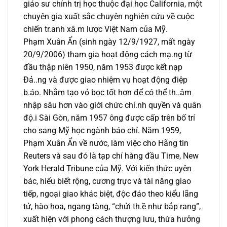
giáo sư chính trị học thuộc đại học California, một
chuyên gia xuất sắc chuyên nghiên cứu về cuộc
chiến tr.anh xâ.m lược Việt Nam của Mỹ.
Phạm Xuân Ẩn (sinh ngày 12/9/1927, mất ngày
20/9/2006) tham gia hoạt động cách mạ.ng từ
đầu thập niên 1950, năm 1953 được kết nạp
Đả..ng và được giao nhiệm vụ hoạt động điệp
b.áo. Nhằm tạo vỏ bọc tốt hơn để có thể th..âm
nhập sâu hơn vào giới chức chí.nh quyền và quân
độ.i Sài Gòn, năm 1957 ông được cấp trên bố trí
cho sang Mỹ học ngành báo chí. Năm 1959,
Phạm Xuân Ẩn về nước, làm việc cho Hãng tin
Reuters và sau đó là tạp chí hàng đầu Time, New
York Herald Tribune của Mỹ. Với kiến thức uyên
bác, hiểu biết rộng, cương trực và tài năng giao
tiếp, ngoại giao khác biệt, độc đáo theo kiểu lãng
tử, hào hoa, ngang tàng, “chửi th.ề như bắp rang”,
xuất hiện với phong cách thượng lưu, thừa hưởng