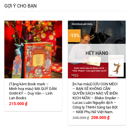
GỢI Ý CHO BẠN
-15%
HẾT HÀNG
(Tặng kèm Book mark –
[In hai màu] CỨU CON MÈO!
Minh hoạ màu) MA QUỶ DÂN
– BẠN SẼ KHÔNG CẦN
GIAN KÝ – Duy Văn – Linh
QUYỂN SÁCH NÀO VỀ BIÊN
Lan Books
KỊCH NỮA! – Blake Snyder –
Lucas Luân Nguyễn dịch –
215.000
₫
Công ty TNHH Sáng tạo Bột
– NXB Phụ Nữ Việt Nam.
Giá
Giá
208.000
₫
245.000
₫
gốc
hiện
là:
tại
245.000 ₫.
là: