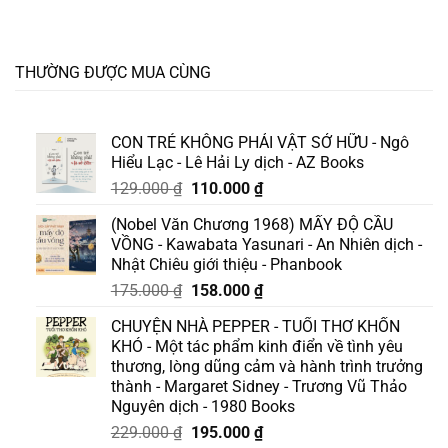
THƯỜNG ĐƯỢC MUA CÙNG
CON TRẺ KHÔNG PHẢI VẬT SỞ HỮU - Ngô
Hiểu Lạc - Lê Hải Ly dịch - AZ Books
Giá
Giá
129.000
₫
110.000
₫
gốc
hiện
(Nobel Văn Chương 1968) MẤY ĐỘ CẦU
là:
tại
VỒNG - Kawabata Yasunari - An Nhiên dịch -
129.000 ₫.
là:
Nhật Chiêu giới thiệu - Phanbook
110.000 ₫.
Giá
Giá
175.000
₫
158.000
₫
gốc
hiện
CHUYỆN NHÀ PEPPER - TUỔI THƠ KHỐN
là:
tại
KHÓ - Một tác phẩm kinh điển về tình yêu
175.000 ₫.
là:
thương, lòng dũng cảm và hành trình trưởng
158.000 ₫.
thành - Margaret Sidney - Trương Vũ Thảo
Nguyên dịch - 1980 Books
Giá
Giá
229.000
₫
195.000
₫