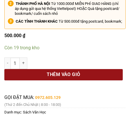
THÀNH PHỐ HÀ NỘI
Từ 1000.000đ MIỄN PHÍ GIAO HÀNG (chỉ
áp dụng gửi qua hệ thống Viettelpost) HOẶC Quà tặng postcard/
bookmark/ cuốn sách nhỏ
CÁC TỈNH THÀNH KHÁC
Từ 500.000đ tặng postcard, bookmark;
500.000
₫
Còn 19 trong kho
DI CẢO ĐẶNG ĐÌNH HƯNG – Nhiều tác giả – NXB Hội Nhà Văn số lượ
THÊM VÀO GIỎ
GỌI ĐẶT MUA:
0972.605.129
(Thứ 2 đến Chủ Nhật | 8:00 - 18:00)
Danh mục:
Sách Văn Học