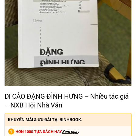
DI CẢO ĐẶNG ĐÌNH HƯNG – Nhiều tác giả
– NXB Hội Nhà Văn
KHUYẾN MÃI & ƯU ĐÃI TẠI BINHBOOK:
HƠN 1000 TỰA SÁCH HAY
Xem ngay