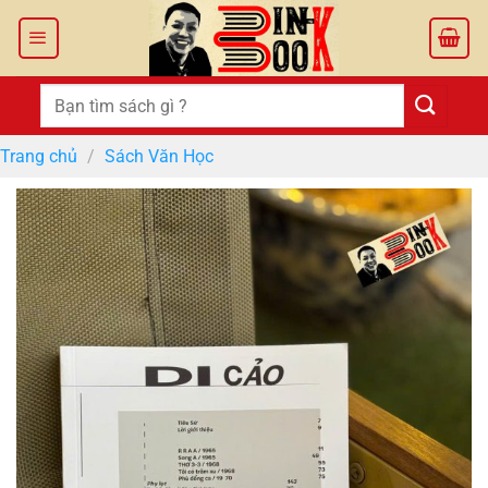
Bỏ
qua
nội
dung
Tìm
kiếm:
Trang chủ
/
Sách Văn Học