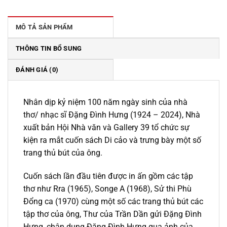
229.000 ₫.
là:
195.000 ₫.
MÔ TẢ SẢN PHẨM
THÔNG TIN BỔ SUNG
ĐÁNH GIÁ (0)
Nhân dịp kỷ niệm 100 năm ngày sinh của nhà
thơ/ nhạc sĩ Đặng Đình Hưng (1924 – 2024), Nhà
xuất bản Hội Nhà văn và Gallery 39 tổ chức sự
kiện ra mắt cuốn sách Di cảo và trưng bày một số
trang thủ bút của ông.
Cuốn sách lần đầu tiên được in ấn gồm các tập
thơ như Rra (1965), Songe A (1968), Sử thi Phù
Đổng ca (1970) cùng một số các trang thủ bút các
tập thơ của ông, Thư của Trần Dần gửi Đặng Đình
Hưng, chân dung Đặng Đình Hưng qua ảnh của