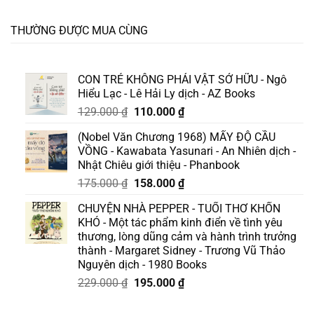
THƯỜNG ĐƯỢC MUA CÙNG
CON TRẺ KHÔNG PHẢI VẬT SỞ HỮU - Ngô
Hiểu Lạc - Lê Hải Ly dịch - AZ Books
Giá
Giá
129.000
₫
110.000
₫
gốc
hiện
(Nobel Văn Chương 1968) MẤY ĐỘ CẦU
là:
tại
VỒNG - Kawabata Yasunari - An Nhiên dịch -
129.000 ₫.
là:
Nhật Chiêu giới thiệu - Phanbook
110.000 ₫.
Giá
Giá
175.000
₫
158.000
₫
gốc
hiện
CHUYỆN NHÀ PEPPER - TUỔI THƠ KHỐN
là:
tại
KHÓ - Một tác phẩm kinh điển về tình yêu
175.000 ₫.
là:
thương, lòng dũng cảm và hành trình trưởng
158.000 ₫.
thành - Margaret Sidney - Trương Vũ Thảo
Nguyên dịch - 1980 Books
Giá
Giá
229.000
₫
195.000
₫
gốc
hiện
là:
tại