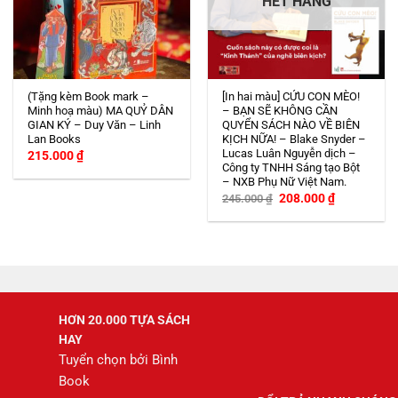
HẾT HÀNG
(Tặng kèm Book mark –
[In hai màu] CỨU CON MÈO!
Minh hoạ màu) MA QUỶ DÂN
– BẠN SẼ KHÔNG CẦN
GIAN KÝ – Duy Văn – Linh
QUYỂN SÁCH NÀO VỀ BIÊN
Lan Books
KỊCH NỮA! – Blake Snyder –
Lucas Luân Nguyễn dịch –
215.000
₫
Công ty TNHH Sáng tạo Bột
– NXB Phụ Nữ Việt Nam.
Giá
Giá
208.000
₫
245.000
₫
gốc
hiện
là:
tại
245.000 ₫.
là:
208.000 ₫.
HƠN 20.000 TỰA SÁCH
HAY
Tuyển chọn bởi Bình
Book