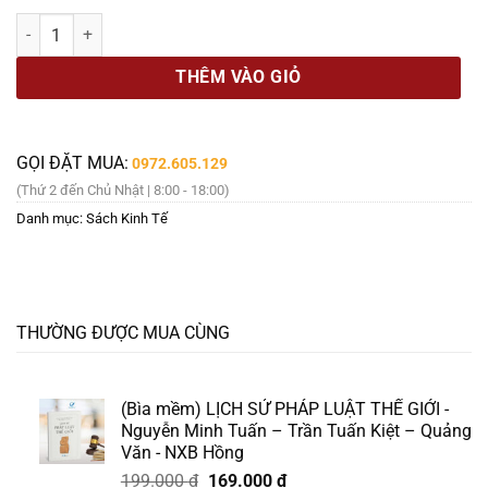
là:
tại
ĐẤU TRƯỜNG U ÁM – Mario Puzo – Thanh Hoa dịch – Đông A số lượ
150.000 ₫.
là:
127.000 ₫.
THÊM VÀO GIỎ
GỌI ĐẶT MUA:
0972.605.129
(Thứ 2 đến Chủ Nhật | 8:00 - 18:00)
Danh mục:
Sách Kinh Tế
THƯỜNG ĐƯỢC MUA CÙNG
(Bìa mềm) LỊCH SỬ PHÁP LUẬT THẾ GIỚI -
Nguyễn Minh Tuấn – Trần Tuấn Kiệt – Quảng
Văn - NXB Hồng
Giá
Giá
199.000
₫
169.000
₫