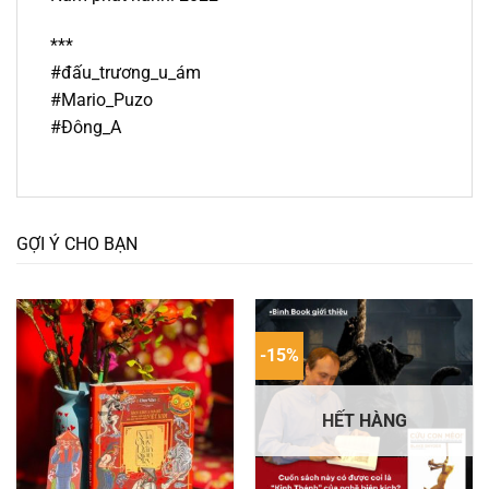
***
#đấu_trương_u_ám
#Mario_Puzo
#Đông_A
GỢI Ý CHO BẠN
-15%
HẾT HÀNG