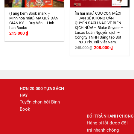
(Tặng kèm Book mark –
[In hai màu] CỨU CON MÈO!
Minh hoạ màu) MA QUỶ DÂN
– BẠN SẼ KHÔNG CẦN
GIAN KÝ – Duy Văn – Linh
QUYỂN SÁCH NÀO VỀ BIÊN
Lan Books
KỊCH NỮA! – Blake Snyder –
Lucas Luân Nguyễn dịch –
215.000
₫
Công ty TNHH Sáng tạo Bột
– NXB Phụ Nữ Việt Nam.
Giá
Giá
208.000
₫
245.000
₫
gốc
hiện
là:
tại
245.000 ₫.
là:
208.000 ₫.
HƠN 20.000 TỰA SÁCH
HAY
Tuyển chọn bởi Bình
Book
ĐỔI TRẢ NHANH CHÓNG
Hàng bị lỗi được đổi
trả nhanh chóng