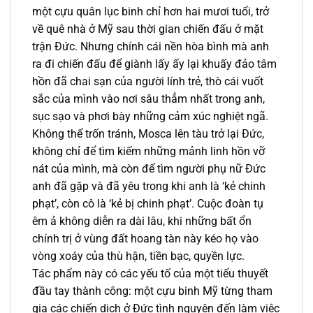
một cựu quân lục binh chỉ hơn hai mươi tuổi, trở
về quê nhà ở Mỹ sau thời gian chiến đấu ở mặt
trận Đức. Nhưng chính cái nền hòa bình mà anh
ra đi chiến đấu để giành lấy ấy lại khuấy đảo tâm
hồn đã chai sạn của người lính trẻ, thò cái vuốt
sắc của mình vào nơi sâu thẳm nhất trong anh,
sục sạo và phơi bày những cảm xúc nghiệt ngã.
Không thể trốn tránh, Mosca lên tàu trở lại Đức,
không chỉ để tìm kiếm những mảnh linh hồn vỡ
nát của mình, mà còn để tìm người phụ nữ Đức
anh đã gặp và đã yêu trong khi anh là ‘kẻ chinh
phạt’, còn cô là ‘kẻ bị chinh phạt’. Cuộc đoàn tụ
êm ả không diễn ra dài lâu, khi những bất ổn
chính trị ở vùng đất hoang tàn này kéo họ vào
vòng xoáy của thù hận, tiền bạc, quyền lực.
Tác phẩm này có các yếu tố của một tiểu thuyết
đầu tay thành công: một cựu binh Mỹ từng tham
gia các chiến dịch ở Đức tình nguyện đến làm việc