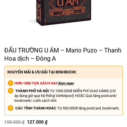
ĐẤU TRƯỜNG U ÁM – Mario Puzo – Thanh
Hoa dịch – Đông A
KHUYẾN MÃI & ƯU ĐÃI TẠI BINHBOOK:
HƠN 1000 TỰA SÁCH HAY
Xem ngay
THÀNH PHỐ HÀ NỘI
Từ 1000.000đ MIỄN PHÍ GIAO HÀNG (chỉ
áp dụng gửi qua hệ thống Viettelpost) HOẶC Quà tặng postcard/
bookmark/ cuốn sách nhỏ
CÁC TỈNH THÀNH KHÁC
Từ 500.000đ tặng postcard, bookmark;
Giá
Giá
150.000
₫
127.000
₫
gốc
hiện