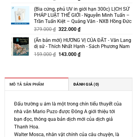
gốc
hiện
(Bìa cứng, phủ UV in giới hạn 300c) LỊCH SỬ
là:
tại
PHÁP LUẬT THẾ GIỚI - Nguyễn Minh Tuấn –
199.000 ₫.
là:
Trần Tuấn Kiệt – Quảng Văn - NXB Hồng Đức
169.000 ₫.
Giá
Giá
379.000
₫
322.000
₫
gốc
hiện
(Ấn bản mới) HƯƠNG VỊ CỦA ĐẤT - Văn Lang
là:
tại
dị sử - Thích Nhất Hạnh - Sách Phương Nam
379.000 ₫.
là:
Giá
Giá
159.000
₫
143.000
₫
322.000 ₫.
gốc
hiện
là:
tại
159.000 ₫.
là:
143.000 ₫.
MÔ TẢ SẢN PHẨM
ĐÁNH GIÁ (0)
Đấu trường u ám là một trong chín tiểu thuyết của
nhà văn Mario Puzo được Đông A giới thiệu tới
bạn đọc, thông qua bản dịch mới của dịch giả
Thanh Hoa.
Walter Mosca, nhân vật chính của câu chuyện, là