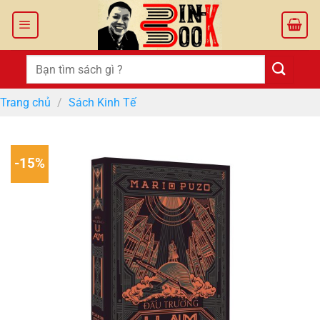
Bỏ
qua
nội
dung
Tìm
kiếm:
Trang chủ
/
Sách Kinh Tế
-15%