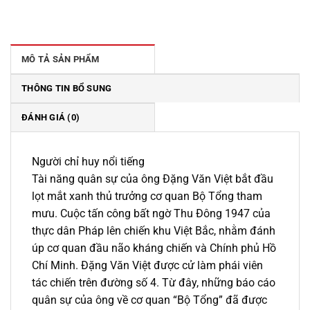
gốc
hiện
là:
tại
199.000 ₫.
là:
169.000 ₫.
MÔ TẢ SẢN PHẨM
THÔNG TIN BỔ SUNG
ĐÁNH GIÁ (0)
Người chỉ huy nổi tiếng
Tài năng quân sự của ông Đặng Văn Việt bắt đầu
lọt mắt xanh thủ trưởng cơ quan Bộ Tổng tham
mưu. Cuộc tấn công bất ngờ Thu Đông 1947 của
thực dân Pháp lên chiến khu Việt Bắc, nhằm đánh
úp cơ quan đầu não kháng chiến và Chính phủ Hồ
Chí Minh. Đặng Văn Việt được cử làm phái viên
tác chiến trên đường số 4. Từ đây, những báo cáo
quân sự của ông về cơ quan “Bộ Tổng” đã được