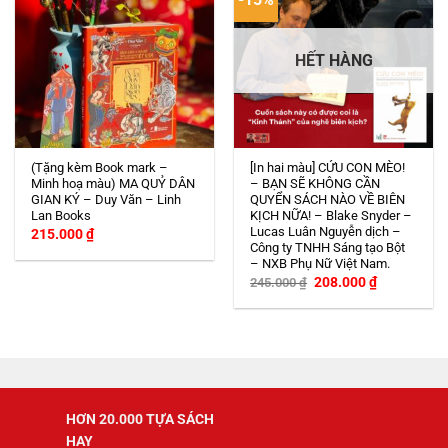
HẾT HÀNG
(Tặng kèm Book mark –
[In hai màu] CỨU CON MÈO!
Minh hoạ màu) MA QUỶ DÂN
– BẠN SẼ KHÔNG CẦN
GIAN KÝ – Duy Văn – Linh
QUYỂN SÁCH NÀO VỀ BIÊN
Lan Books
KỊCH NỮA! – Blake Snyder –
Lucas Luân Nguyễn dịch –
215.000
₫
Công ty TNHH Sáng tạo Bột
– NXB Phụ Nữ Việt Nam.
Giá
Giá
208.000
₫
245.000
₫
gốc
hiện
là:
tại
245.000 ₫.
là:
208.000 ₫.
HƠN 20.000 TỰA SÁCH
HAY