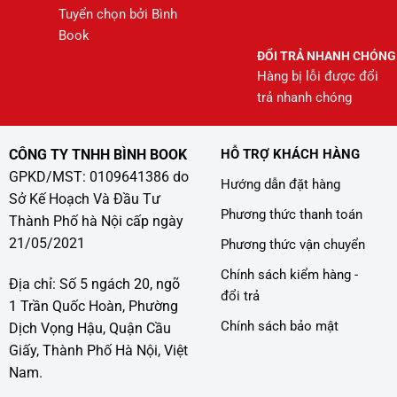
Tuyển chọn bởi Bình
Book
ĐỔI TRẢ NHANH CHÓNG
Hàng bị lỗi được đổi
trả nhanh chóng
CÔNG TY TNHH BÌNH BOOK
HỖ TRỢ KHÁCH HÀNG
GPKD/MST: 0109641386 do
Hướng dẫn đặt hàng
Sở Kế Hoạch Và Đầu Tư
Phương thức thanh toán
Thành Phố hà Nội cấp ngày
21/05/2021
Phương thức vận chuyển
Chính sách kiểm hàng -
Địa chỉ: Số 5 ngách 20, ngõ
đổi trả
1 Trần Quốc Hoàn, Phường
Chính sách bảo mật
Dịch Vọng Hậu, Quận Cầu
Giấy, Thành Phố Hà Nội, Việt
Nam.