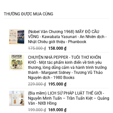
THƯỜNG ĐƯỢC MUA CÙNG
(Nobel Văn Chương 1968) MẤY ĐỘ CẦU
VỒNG - Kawabata Yasunari - An Nhiên dịch -
Nhật Chiêu giới thiệu - Phanbook
Giá
Giá
175.000
₫
158.000
₫
gốc
hiện
CHUYỆN NHÀ PEPPER - TUỔI THƠ KHỐN
là:
tại
KHÓ - Một tác phẩm kinh điển về tình yêu
175.000 ₫.
là:
thương, lòng dũng cảm và hành trình trưởng
158.000 ₫.
thành - Margaret Sidney - Trương Vũ Thảo
Nguyên dịch - 1980 Books
Giá
Giá
229.000
₫
195.000
₫
gốc
hiện
(Bìa mềm) LỊCH SỬ PHÁP LUẬT THẾ GIỚI -
là:
tại
Nguyễn Minh Tuấn – Trần Tuấn Kiệt – Quảng
229.000 ₫.
là:
Văn - NXB Hồng
195.000 ₫.
Giá
Giá
199.000
₫
169.000
₫