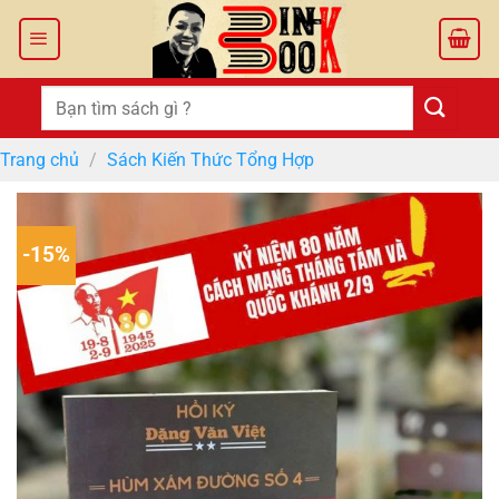
Bỏ
qua
nội
dung
Tìm
kiếm:
Trang chủ
/
Sách Kiến Thức Tổng Hợp
-15%