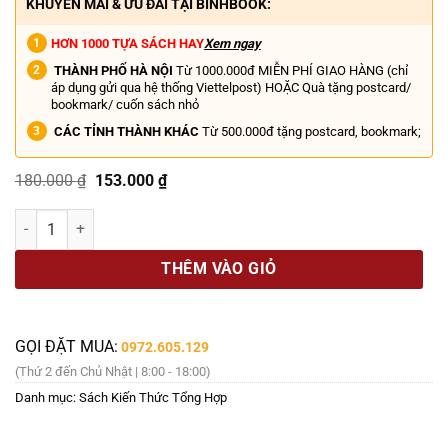
KHUYẾN MÃI & ƯU ĐÃI TẠI BINHBOOK:
HƠN 1000 TỰA SÁCH HAY
Xem ngay
THÀNH PHỐ HÀ NỘI
Từ 1000.000đ MIỄN PHÍ GIAO HÀNG (chỉ
áp dụng gửi qua hệ thống Viettelpost) HOẶC Quà tặng postcard/
bookmark/ cuốn sách nhỏ
CÁC TỈNH THÀNH KHÁC
Từ 500.000đ tặng postcard, bookmark;
Giá
Giá
180.000
₫
153.000
₫
gốc
hiện
là:
tại
Cuốn Hồi Kí Chiến Tranh Hay Nhất Thế Giới Theo Bbc Năm 2004 - 
180.000 ₫.
là:
153.000 ₫.
THÊM VÀO GIỎ
GỌI ĐẶT MUA:
0972.605.129
(Thứ 2 đến Chủ Nhật | 8:00 - 18:00)
Danh mục:
Sách Kiến Thức Tổng Hợp