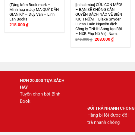
(Tặng kèm Book mark –
[In hai màu] CỨU CON MÈO!
Minh hoạ màu) MA QUỶ DÂN
– BẠN SẼ KHÔNG CẦN
GIAN KÝ – Duy Văn – Linh
QUYỂN SÁCH NÀO VỀ BIÊN
Lan Books
KỊCH NỮA! – Blake Snyder –
Lucas Luân Nguyễn dịch –
215.000
₫
Công ty TNHH Sáng tạo Bột
– NXB Phụ Nữ Việt Nam.
Giá
Giá
208.000
₫
245.000
₫
gốc
hiện
là:
tại
245.000 ₫.
là:
208.000 ₫.
HƠN 20.000 TỰA SÁCH
HAY
Tuyển chọn bởi Bình
Book
ĐỔI TRẢ NHANH CHÓNG
Hàng bị lỗi được đổi
trả nhanh chóng