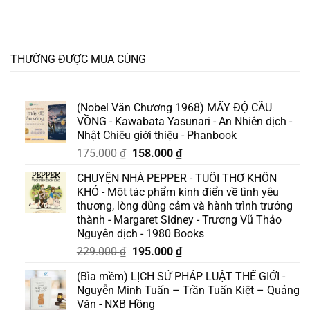
THƯỜNG ĐƯỢC MUA CÙNG
(Nobel Văn Chương 1968) MẤY ĐỘ CẦU
VỒNG - Kawabata Yasunari - An Nhiên dịch -
Nhật Chiêu giới thiệu - Phanbook
Giá
Giá
175.000
₫
158.000
₫
gốc
hiện
CHUYỆN NHÀ PEPPER - TUỔI THƠ KHỐN
là:
tại
KHÓ - Một tác phẩm kinh điển về tình yêu
175.000 ₫.
là:
thương, lòng dũng cảm và hành trình trưởng
158.000 ₫.
thành - Margaret Sidney - Trương Vũ Thảo
Nguyên dịch - 1980 Books
Giá
Giá
229.000
₫
195.000
₫
gốc
hiện
(Bìa mềm) LỊCH SỬ PHÁP LUẬT THẾ GIỚI -
là:
tại
Nguyễn Minh Tuấn – Trần Tuấn Kiệt – Quảng
229.000 ₫.
là:
Văn - NXB Hồng
195.000 ₫.