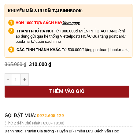
KHUYẾN MÃI & ƯU ĐÃI TẠI BINHBOOK:
HƠN 1000 TỰA SÁCH HAY
Xem ngay
THÀNH PHỐ HÀ NỘI
Từ 1000.000đ MIỄN PHÍ GIAO HÀNG (chỉ
áp dụng gửi qua hệ thống Viettelpost) HOẶC Quà tặng postcard/
bookmark/ cuốn sách nhỏ
CÁC TỈNH THÀNH KHÁC
Từ 500.000đ tặng postcard, bookmark;
Giá
Giá
365.000
₫
310.000
₫
gốc
hiện
là:
tại
CÚ RỜI ĐẤT XANH 3 - NGƯỜI NHÀ ROI - Vĩ Ngư - Hạ Lan dịch - Nhã 
365.000 ₫.
là:
310.000 ₫.
THÊM VÀO GIỎ
GỌI ĐẶT MUA:
0972.605.129
(Thứ 2 đến Chủ Nhật | 8:00 - 18:00)
Danh mục:
Truyện Giả tưởng - Huyền Bí - Phiêu Lưu
,
Sách Văn Học