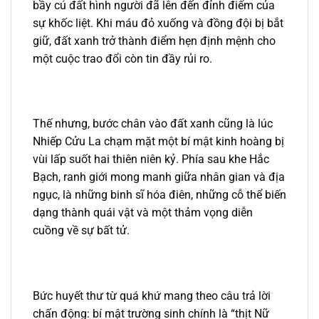
bầy cú đất hình người đã lên đến đỉnh điểm của
sự khốc liệt. Khi máu đỏ xuống và đồng đội bị bắt
giữ, đất xanh trở thành điểm hẹn định mệnh cho
một cuộc trao đổi còn tin đầy rủi ro.
Thế nhưng, bước chân vào đất xanh cũng là lúc
Nhiếp Cửu La chạm mặt một bí mật kinh hoàng bị
vùi lấp suốt hai thiên niên kỷ. Phía sau khe Hắc
Bạch, ranh giới mong manh giữa nhân gian và địa
ngục, là những binh sĩ hóa điên, những cỗ thể biến
dạng thành quái vật và một thảm vọng diễn
cuồng về sự bất tử.
Bức huyết thư từ quá khứ mang theo câu trả lời
chấn động: bí mật trường sinh chính là “thịt Nữ