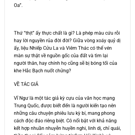
Oa”.
Thứ “thịt” ấy thực chất là gì? Là phép màu cứu rỗi
hay lời nguyền rủa đời đời? Giữa vòng xoáy quỷ dị
ấy, liệu Nhiếp Cửu La và Viêm Thác có thể vén
màn sự thật về nguồn gốc của đất và tìm lại
người thân, hay chính họ cũng sẽ bị bóng tối của
khe Hắc Bạch nuốt chửng?
VỀ TÁC GIẢ
Vĩ Ngư là một tác giả kỳ cựu của văn học mạng
Trung Quốc, được biết đến là người kiến tạo nên
những câu chuyện phiêu lưu kỳ bí, mang phong
cách độc đáo riêng biệt. Cô nổi bật với khả năng
kết hợp nhuần nhuyễn huyền nghi, linh dị, chỉ quái,