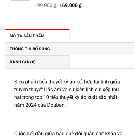
Giá
Giá
199.000
₫
169.000
₫
gốc
hiện
là:
tại
199.000 ₫.
là:
169.000 ₫.
MÔ TẢ SẢN PHẨM
THÔNG TIN BỔ SUNG
ĐÁNH GIÁ (0)
Siêu phẩm tiểu thuyết kỳ ảo kết hợp tài tình giữa
truyền thuyết Hắc ám và sự kiện lịch sử, xếp thứ
hai trong top 10 tiểu thuyết kỳ ảo xuất sắc nhất
năm 2024 của Douban.
Cuộc đối đầu giữa hậu duệ đội quân chít khăn và