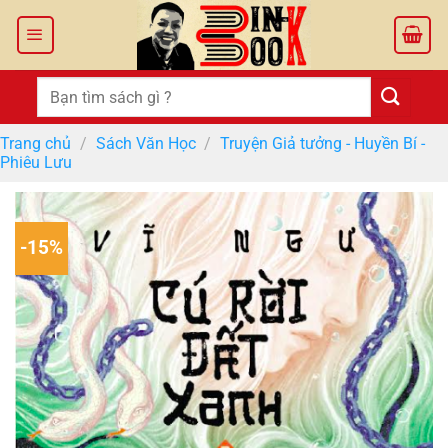
Bỏ
qua
nội
dung
Tìm
kiếm:
Trang chủ
/
Sách Văn Học
/
Truyện Giả tưởng - Huyền Bí -
Phiêu Lưu
-15%