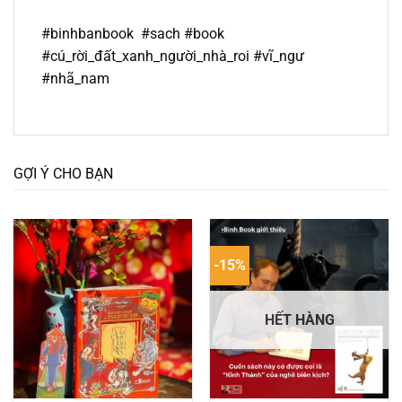
#binhbanbook #sach #book
#cú_rời_đất_xanh_người_nhà_roi #vĩ_ngư
#nhã_nam
GỢI Ý CHO BẠN
-15%
HẾT HÀNG