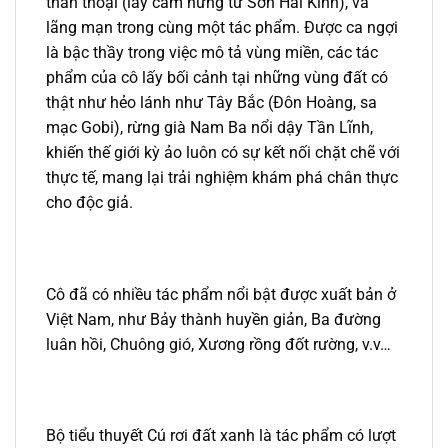
thần thoại (lấy cảm hứng từ Sơn Hải Kinh), và
lãng mạn trong cùng một tác phẩm. Được ca ngợi
là bậc thầy trong việc mô tả vùng miền, các tác
phẩm của cô lấy bối cảnh tại những vùng đất có
thật như hẻo lánh như Tây Bắc (Đôn Hoàng, sa
mạc Gobi), rừng già Nam Ba nổi dậy Tần Lĩnh,
khiến thế giới kỳ ảo luôn có sự kết nối chặt chẽ với
thực tế, mang lại trải nghiệm khám phá chân thực
cho độc giả.
Cô đã có nhiều tác phẩm nổi bật được xuất bản ở
Việt Nam, như Bảy thành huyền giản, Ba đường
luân hồi, Chuông gió, Xương rồng đốt rường, v.v…
Bộ tiểu thuyết Cú rơi đất xanh là tác phẩm có lượt