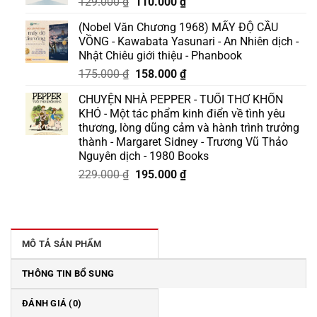
Giá
Giá
129.000
₫
110.000
₫
gốc
hiện
(Nobel Văn Chương 1968) MẤY ĐỘ CẦU
là:
tại
VỒNG - Kawabata Yasunari - An Nhiên dịch -
129.000 ₫.
là:
Nhật Chiêu giới thiệu - Phanbook
110.000 ₫.
Giá
Giá
175.000
₫
158.000
₫
gốc
hiện
CHUYỆN NHÀ PEPPER - TUỔI THƠ KHỐN
là:
tại
KHÓ - Một tác phẩm kinh điển về tình yêu
175.000 ₫.
là:
thương, lòng dũng cảm và hành trình trưởng
158.000 ₫.
thành - Margaret Sidney - Trương Vũ Thảo
Nguyên dịch - 1980 Books
Giá
Giá
229.000
₫
195.000
₫
gốc
hiện
là:
tại
229.000 ₫.
là:
195.000 ₫.
MÔ TẢ SẢN PHẨM
THÔNG TIN BỔ SUNG
ĐÁNH GIÁ (0)