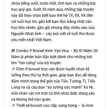
chứa tiếng cười, nước mắt, tình bạn và những bài
học quý giá. Suốt 30 năm qua, những tập truyện
này đã theo chân biết bao thế hệ 7X, 8X, 9X đến
với tuổi học trò, gắn kết bạn đọc bằng chất văn
học hồn nhiên, gần gũi nhưng đầy chiều sâu của
Nguyễn Nhật Ánh – cây bút viết về tuổi thơ được
yêu mến nhất Việt Nam.
🎁 Combo 9 Boxset Kính Vạn Hoa – Bộ Kỉ Niệm 30
Năm là phiên bản đặc biệt dành cho những trái
tim “fan cứng” của bộ truyện:
📌 Gồm 9 boxset trọn vẹn được tuyển chọn kỹ
lưỡng theo thứ tự thời gian, giúp bạn đọc dễ dàng
đắm mình trong thế giới của Tũn, Tường, Tị, Tiểu
Long và cả cậu bạn “ảo tưởng sức mạnh” Xú Nị…
mỗi nhân vật với một cá tính khác biệt, đáng yêu
và không thể nào quên.
📌 Thiết kế boxset cao cấp, sang trọng – là món