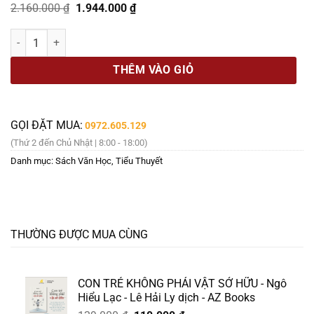
Giá
Giá
2.160.000
₫
1.944.000
₫
gốc
hiện
là:
tại
COMBO 9 BOXSET KÍNH VẠN HOA - Bộ Kỉ Niệm 30 Năm - Nguyễn Nhậ
2.160.000 ₫.
là:
1.944.000 ₫.
THÊM VÀO GIỎ
GỌI ĐẶT MUA:
0972.605.129
(Thứ 2 đến Chủ Nhật | 8:00 - 18:00)
Danh mục:
Sách Văn Học
,
Tiểu Thuyết
THƯỜNG ĐƯỢC MUA CÙNG
CON TRẺ KHÔNG PHẢI VẬT SỞ HỮU - Ngô
Hiểu Lạc - Lê Hải Ly dịch - AZ Books