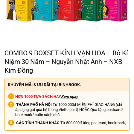
COMBO 9 BOXSET KÍNH VẠN HOA – Bộ Kỉ
Niệm 30 Năm – Nguyễn Nhật Ánh – NXB
Kim Đồng
KHUYẾN MÃI & ƯU ĐÃI TẠI BINHBOOK:
HƠN 1000 TỰA SÁCH HAY
Xem ngay
THÀNH PHỐ HÀ NỘI
Từ 1000.000đ MIỄN PHÍ GIAO HÀNG (chỉ
áp dụng gửi qua hệ thống Viettelpost) HOẶC Quà tặng postcard/
bookmark/ cuốn sách nhỏ
CÁC TỈNH THÀNH KHÁC
Từ 500.000đ tặng postcard, bookmark;