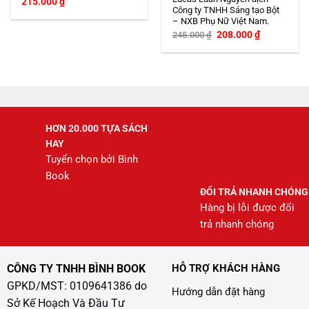
215.000
₫
Công ty TNHH Sáng tạo Bột
– NXB Phụ Nữ Việt Nam.
Giá
Giá
208.000
₫
245.000
₫
gốc
hiện
là:
tại
245.000 ₫.
là:
208.000 ₫.
HƠN 20.000 TỰA SÁCH
HAY
Tuyển chọn bởi Bình
Book
ĐỔI TRẢ NHANH CHÓNG
Hàng bị lỗi được đổi
trả nhanh chóng
CÔNG TY TNHH BÌNH BOOK
HỖ TRỢ KHÁCH HÀNG
GPKD/MST: 0109641386 do
Hướng dẫn đặt hàng
Sở Kế Hoạch Và Đầu Tư