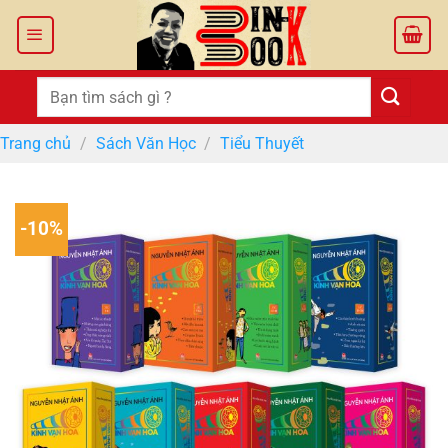
Bỏ
qua
nội
dung
Tìm
kiếm:
Trang chủ
/
Sách Văn Học
/
Tiểu Thuyết
-10%