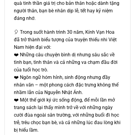
quà tinh thần giá trị cho bản thân hoặc dành tặng
người thân, bạn bè nhân dịp lễ, tết hay kỷ niệm
đáng nhớ.
🎈 Trong suốt hành trình 30 năm, Kính Vạn Hoa
đã trở thành biểu tượng của truyện thiếu nhi Việt
Nam hiện đại với:
❤️ Những câu chuyện bình dị nhưng sâu sắc về
tình bạn, tình thân và cả những va chạm đầu đời
của tuổi học trò.
❤️ Ngôn ngữ hóm hỉnh, sinh động nhưng đầy
nhân văn – một phong cách đặc trưng không thể
nhầm lẫn của Nguyễn Nhật Ánh.
❤️ Một thế giới ký ức sống động, để mỗi lần mở
trang sách lại thấy mình trở về với những ngày
cười đùa ngoài sân trường, với những buổi đi học
trễ, trêu chọc bạn bè, và cả những lúc đau lòng khi
bị hiểu lầm.