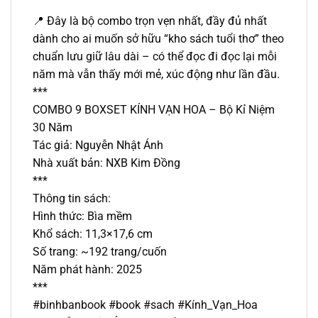
📍 Đây là bộ combo trọn vẹn nhất, đầy đủ nhất
dành cho ai muốn sở hữu “kho sách tuổi thơ” theo
chuẩn lưu giữ lâu dài – có thể đọc đi đọc lại mỗi
năm mà vẫn thấy mới mẻ, xúc động như lần đầu.
***
COMBO 9 BOXSET KÍNH VẠN HOA – Bộ Kỉ Niệm
30 Năm
Tác giả: Nguyễn Nhật Ánh
Nhà xuất bản: NXB Kim Đồng
***
Thông tin sách:
Hình thức: Bìa mềm
Khổ sách: 11,3×17,6 cm
Số trang: ~192 trang/cuốn
Năm phát hành: 2025
***
#binhbanbook #book #sach #Kính_Vạn_Hoa