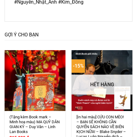
#Nguyễn_Nhật_Ánh #Kim_Đồng
GỢI Ý CHO BẠN
-15%
HẾT HÀNG
(Tặng kèm Book mark –
[In hai màu] CỨU CON MÈO!
Minh hoạ màu) MA QUỶ DÂN
– BẠN SẼ KHÔNG CẦN
GIAN KÝ – Duy Văn – Linh
QUYỂN SÁCH NÀO VỀ BIÊN
Lan Books
KỊCH NỮA! – Blake Snyder –
Lucas Luân Nguyễn dịch –