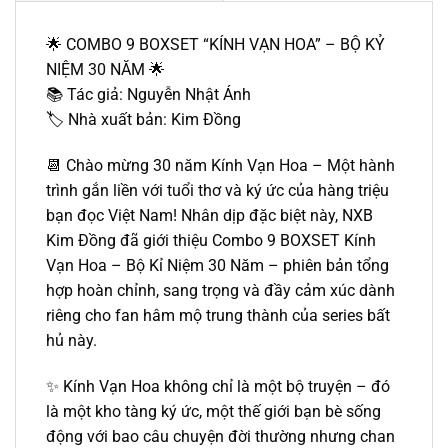
🌟 COMBO 9 BOXSET “KÍNH VẠN HOA” – BỘ KỶ
NIỆM 30 NĂM 🌟
📚 Tác giả: Nguyễn Nhật Ánh
🏷️ Nhà xuất bản: Kim Đồng
📆 Chào mừng 30 năm Kính Vạn Hoa – Một hành
trình gắn liền với tuổi thơ và ký ức của hàng triệu
bạn đọc Việt Nam! Nhân dịp đặc biệt này, NXB
Kim Đồng đã giới thiệu Combo 9 BOXSET Kính
Vạn Hoa – Bộ Kỉ Niệm 30 Năm – phiên bản tổng
hợp hoàn chỉnh, sang trọng và đầy cảm xúc dành
riêng cho fan hâm mộ trung thành của series bất
hủ này.
✨ Kính Vạn Hoa không chỉ là một bộ truyện – đó
là một kho tàng ký ức, một thế giới bạn bè sống
động với bao câu chuyện đời thường nhưng chan