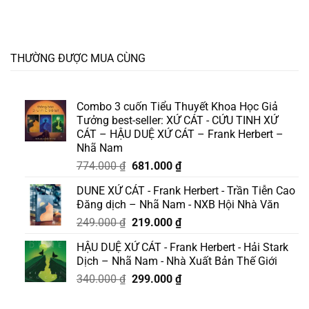
THƯỜNG ĐƯỢC MUA CÙNG
Combo 3 cuốn Tiểu Thuyết Khoa Học Giả
Tưởng best-seller: XỨ CÁT - CỨU TINH XỨ
CÁT – HẬU DUỆ XỨ CÁT – Frank Herbert –
Nhã Nam
Giá
Giá
774.000
₫
681.000
₫
gốc
hiện
DUNE XỨ CÁT - Frank Herbert - Trần Tiễn Cao
là:
tại
Đăng dịch – Nhã Nam - NXB Hội Nhà Văn
774.000 ₫.
là:
Giá
Giá
249.000
₫
219.000
₫
681.000 ₫.
gốc
hiện
HẬU DUỆ XỨ CÁT - Frank Herbert - Hải Stark
là:
tại
Dịch – Nhã Nam - Nhà Xuất Bản Thế Giới
249.000 ₫.
là:
Giá
Giá
340.000
₫
299.000
₫
219.000 ₫.
gốc
hiện
là:
tại