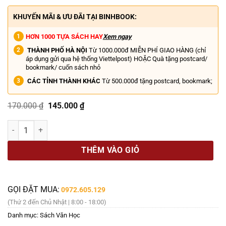
KHUYẾN MÃI & ƯU ĐÃI TẠI BINHBOOK:
HƠN 1000 TỰA SÁCH HAY
Xem ngay
THÀNH PHỐ HÀ NỘI
Từ 1000.000đ MIỄN PHÍ GIAO HÀNG (chỉ
áp dụng gửi qua hệ thống Viettelpost) HOẶC Quà tặng postcard/
bookmark/ cuốn sách nhỏ
CÁC TỈNH THÀNH KHÁC
Từ 500.000đ tặng postcard, bookmark;
Giá
Giá
170.000
₫
145.000
₫
gốc
hiện
là:
tại
Combo 2 cuốn sách dán hình tương tác: NHỮNG CẦU THỦ BÓNG ĐÁ NỔ
170.000 ₫.
là:
145.000 ₫.
THÊM VÀO GIỎ
GỌI ĐẶT MUA:
0972.605.129
(Thứ 2 đến Chủ Nhật | 8:00 - 18:00)
Danh mục:
Sách Văn Học