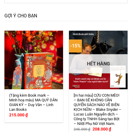
GỢI Ý CHO BẠN
-15%
HẾT HÀNG
(Tặng kèm Book mark –
[In hai màu] CỨU CON MÈO!
Minh hoạ màu) MA QUỶ DÂN
– BẠN SẼ KHÔNG CẦN
GIAN KÝ – Duy Văn – Linh
QUYỂN SÁCH NÀO VỀ BIÊN
Lan Books
KỊCH NỮA! – Blake Snyder –
Lucas Luân Nguyễn dịch –
215.000
₫
Công ty TNHH Sáng tạo Bột
– NXB Phụ Nữ Việt Nam.
Giá
Giá
208.000
₫
245.000
₫