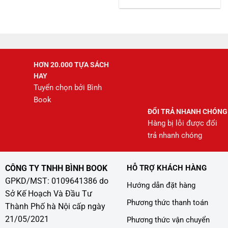
gốc
hiện
là:
tại
245.000 ₫.
là:
208.000 ₫.
HƠN 20.000 TỰA SÁCH
HAY
Tuyển chọn bởi Bình
Book
ĐỔI TRẢ NHANH CHÓNG
Hàng bị lỗi được đổi
trả nhanh chóng
CÔNG TY TNHH BÌNH BOOK
HỖ TRỢ KHÁCH HÀNG
GPKD/MST: 0109641386 do
Hướng dẫn đặt hàng
Sở Kế Hoạch Và Đầu Tư
Phương thức thanh toán
Thành Phố hà Nội cấp ngày
21/05/2021
Phương thức vận chuyển