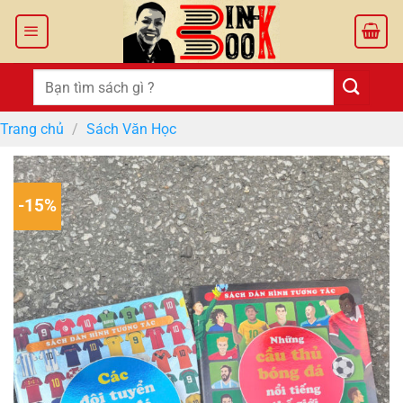
Bỏ
qua
nội
dung
Tìm
kiếm:
Trang chủ
/
Sách Văn Học
-15%