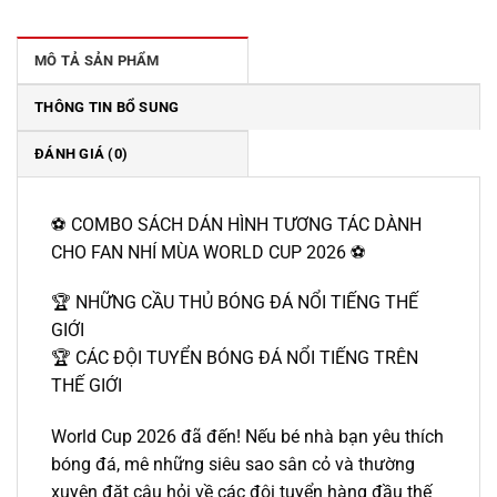
340.000 ₫.
là:
299.000 ₫.
MÔ TẢ SẢN PHẨM
THÔNG TIN BỔ SUNG
ĐÁNH GIÁ (0)
⚽ COMBO SÁCH DÁN HÌNH TƯƠNG TÁC DÀNH
CHO FAN NHÍ MÙA WORLD CUP 2026 ⚽
🏆 NHỮNG CẦU THỦ BÓNG ĐÁ NỔI TIẾNG THẾ
GIỚI
🏆 CÁC ĐỘI TUYỂN BÓNG ĐÁ NỔI TIẾNG TRÊN
THẾ GIỚI
World Cup 2026 đã đến! Nếu bé nhà bạn yêu thích
bóng đá, mê những siêu sao sân cỏ và thường
xuyên đặt câu hỏi về các đội tuyển hàng đầu thế