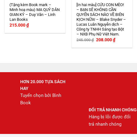
(Tặng kèm Book mark –
[In hai màu] CỨU CON MÈO!
Minh hoạ màu) MA QUỶ DÂN
– BẠN SẼ KHÔNG CẦN
GIAN KÝ – Duy Văn – Linh
QUYỂN SÁCH NÀO VỀ BIÊN
Lan Books
KỊCH NỮA! – Blake Snyder –
Lucas Luân Nguyễn dịch –
215.000
₫
Công ty TNHH Sáng tạo Bột
– NXB Phụ Nữ Việt Nam.
Giá
Giá
208.000
₫
245.000
₫
gốc
hiện
là:
tại
245.000 ₫.
là:
208.000 ₫.
HƠN 20.000 TỰA SÁCH
HAY
Tuyển chọn bởi Bình
Book
ĐỔI TRẢ NHANH CHÓNG
Hàng bị lỗi được đổi
trả nhanh chóng