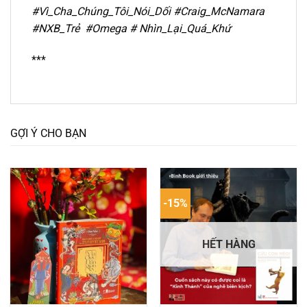
#Vì_Cha_Chúng_Tôi_Nói_Dối #Craig_McNamara
#NXB_Trẻ #Omega #
Nhìn_Lại_Quá_Khứ
***
GỢI Ý CHO BẠN
-15%
HẾT HÀNG