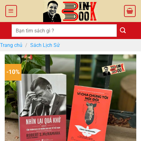
Bỏ
qua
nội
dung
Tìm
kiếm:
Trang chủ
/
Sách Lịch Sử
-10%