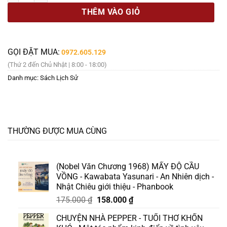
THÊM VÀO GIỎ
GỌI ĐẶT MUA:
0972.605.129
(Thứ 2 đến Chủ Nhật | 8:00 - 18:00)
Danh mục:
Sách Lịch Sử
THƯỜNG ĐƯỢC MUA CÙNG
(Nobel Văn Chương 1968) MẤY ĐỘ CẦU
VỒNG - Kawabata Yasunari - An Nhiên dịch -
Nhật Chiêu giới thiệu - Phanbook
Giá
Giá
175.000
₫
158.000
₫
gốc
hiện
CHUYỆN NHÀ PEPPER - TUỔI THƠ KHỐN
là:
tại