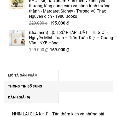
KHÓ - Một tác phẩm kinh điển về tình yêu
175.000 ₫.
là:
thương, lòng dũng cảm và hành trình trưởng
158.000 ₫.
thành - Margaret Sidney - Trương Vũ Thảo
Nguyên dịch - 1980 Books
Giá
Giá
229.000
₫
195.000
₫
gốc
hiện
(Bìa mềm) LỊCH SỬ PHÁP LUẬT THẾ GIỚI -
là:
tại
Nguyễn Minh Tuấn – Trần Tuấn Kiệt – Quảng
229.000 ₫.
là:
Văn - NXB Hồng
195.000 ₫.
Giá
Giá
199.000
₫
169.000
₫
gốc
hiện
là:
tại
199.000 ₫.
là:
169.000 ₫.
MÔ TẢ SẢN PHẨM
THÔNG TIN BỔ SUNG
ĐÁNH GIÁ (0)
NHÌN LẠI QUÁ KHỨ – Tấn thảm kịch và những bài