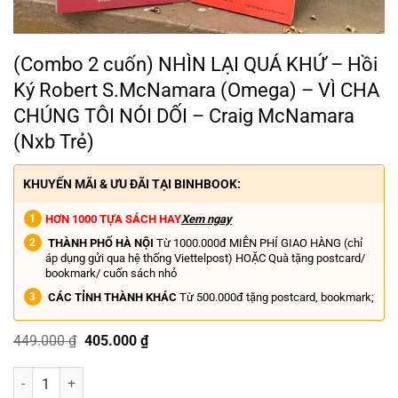
(Combo 2 cuốn) NHÌN LẠI QUÁ KHỨ – Hồi
Ký Robert S.McNamara (Omega) – VÌ CHA
CHÚNG TÔI NÓI DỐI – Craig McNamara
(Nxb Trẻ)
KHUYẾN MÃI & ƯU ĐÃI TẠI BINHBOOK:
HƠN 1000 TỰA SÁCH HAY
Xem ngay
THÀNH PHỐ HÀ NỘI
Từ 1000.000đ MIỄN PHÍ GIAO HÀNG (chỉ
áp dụng gửi qua hệ thống Viettelpost) HOẶC Quà tặng postcard/
bookmark/ cuốn sách nhỏ
CÁC TỈNH THÀNH KHÁC
Từ 500.000đ tặng postcard, bookmark;
Giá
Giá
449.000
₫
405.000
₫
gốc
hiện
là:
tại
(Combo 2 cuốn) NHÌN LẠI QUÁ KHỨ - Hồi Ký Robert S.McNamara (Om
449.000 ₫.
là:
405.000 ₫.