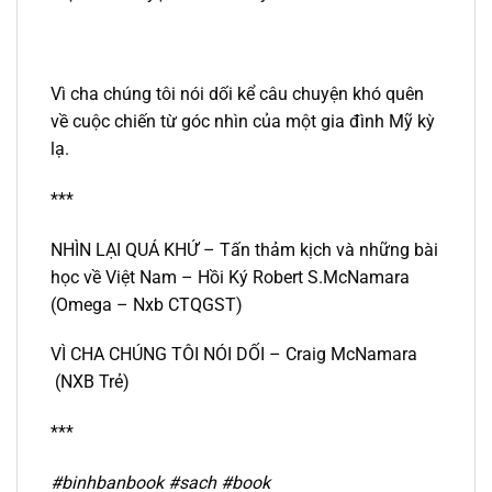
Vì cha chúng tôi nói dối kể câu chuyện khó quên
về cuộc chiến từ góc nhìn của một gia đình Mỹ kỳ
lạ.
***
NHÌN LẠI QUÁ KHỨ – Tấn thảm kịch và những bài
học về Việt Nam – Hồi Ký Robert S.McNamara
(Omega – Nxb CTQGST)
VÌ CHA CHÚNG TÔI NÓI DỐI – Craig McNamara
(NXB Trẻ)
***
#binhbanbook #sach #book