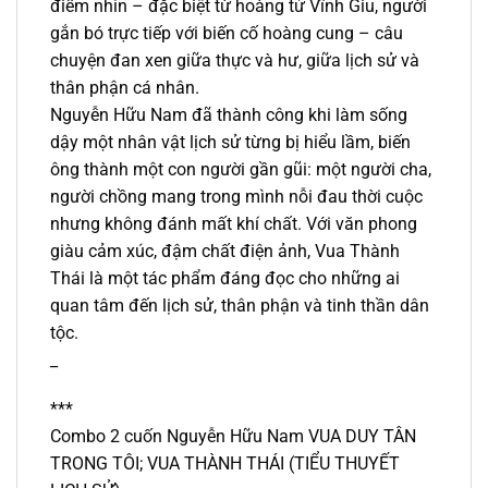
điểm nhìn – đặc biệt từ hoàng tử Vĩnh Giu, người
gắn bó trực tiếp với biến cố hoàng cung – câu
chuyện đan xen giữa thực và hư, giữa lịch sử và
thân phận cá nhân.
Nguyễn Hữu Nam đã thành công khi làm sống
dậy một nhân vật lịch sử từng bị hiểu lầm, biến
ông thành một con người gần gũi: một người cha,
người chồng mang trong mình nỗi đau thời cuộc
nhưng không đánh mất khí chất. Với văn phong
giàu cảm xúc, đậm chất điện ảnh, Vua Thành
Thái là một tác phẩm đáng đọc cho những ai
quan tâm đến lịch sử, thân phận và tinh thần dân
tộc.
_
***
Combo 2 cuốn Nguyễn Hữu Nam VUA DUY TÂN
TRONG TÔI; VUA THÀNH THÁI (TIỂU THUYẾT