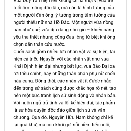
Vua Duy Tân hiện lên không chỉ là một vị vua trẻ
tuổi ôm mộng độc lập, mà còn là hình tượng của
một người đàn ông lý tưởng trong tâm tưởng của
người thiếu nữ nhà Hồ Đắc. Một người vừa nồng
nàn như quế, vừa dịu dàng như gió – khiến nàng
yêu tha thiết nhưng cũng đau lòng từ biệt khi ông
chọn dấn thân cứu nước.
Cuốn sách gồm nhiều lớp nhân vật và sự kiện, tái
hiện cả triều Nguyễn với các nhân vật như vua
Khải Định hiện đại nhưng bất lực, vua Bảo Đại xa
rời triều chính, hay những thân phận phụ nữ chốn
hậu cung. Đồng thời, các nhân vật ít được nhắc
đến trong sử sách cũng được khắc họa rõ nét, tạo
nên một bức tranh lịch sử sinh động và nhân bản.
Với ngôn ngữ trữ tình và lối kể hiện đại, tác phẩm
là sự hòa quyện độc đáo giữa lịch sử và văn
chương. Qua đó, Nguyễn Hữu Nam không chỉ kể
lại quá khứ, mà còn khơi gợi nỗi niềm tiếc nuối,