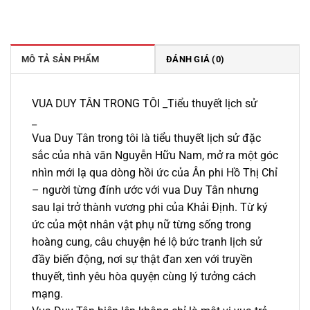
gốc
hiện
là:
tại
199.000 ₫.
là:
169.000 ₫.
MÔ TẢ SẢN PHẨM
ĐÁNH GIÁ (0)
VUA DUY TÂN TRONG TÔI _Tiểu thuyết lịch sử
_
Vua Duy Tân trong tôi là tiểu thuyết lịch sử đặc
sắc của nhà văn Nguyễn Hữu Nam, mở ra một góc
nhìn mới lạ qua dòng hồi ức của Ân phi Hồ Thị Chỉ
– người từng đính ước với vua Duy Tân nhưng
sau lại trở thành vương phi của Khải Định. Từ ký
ức của một nhân vật phụ nữ từng sống trong
hoàng cung, câu chuyện hé lộ bức tranh lịch sử
đầy biến động, nơi sự thật đan xen với truyền
thuyết, tình yêu hòa quyện cùng lý tưởng cách
mạng.