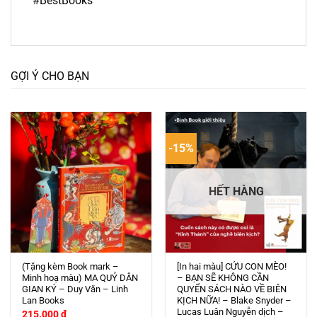
#BestBooks
GỢI Ý CHO BẠN
-15%
HẾT HÀNG
(Tặng kèm Book mark –
[In hai màu] CỨU CON MÈO!
Minh hoạ màu) MA QUỶ DÂN
– BẠN SẼ KHÔNG CẦN
GIAN KÝ – Duy Văn – Linh
QUYỂN SÁCH NÀO VỀ BIÊN
Lan Books
KỊCH NỮA! – Blake Snyder –
Lucas Luân Nguyễn dịch –
215.000
₫