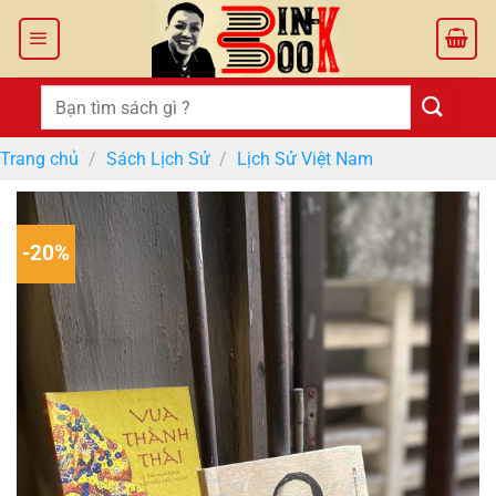
Bỏ
qua
nội
dung
Tìm
kiếm:
Trang chủ
/
Sách Lịch Sử
/
Lịch Sử Việt Nam
-20%