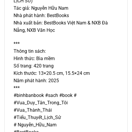
LỊCH SỬ)
Tác giả: Nguyễn Hữu Nam
Nhà phát hành: BestBooks
Nhà xuất bản: BestBooks Việt Nam & NXB Đà
Nẵng, NXB Văn Học
***
Thông tin sách:
Hình thức: Bìa mềm
Số trang: 420 trang
Kích thước: 13×20.5 cm, 15.5×24 cm
Năm phát hành: 2025
***
#binhbanbook #sach #book #
#Vua_Duy_Tân_Trong_Tôi
#Vua_Thành_Thái
#Tiểu_Thuyết_Lịch_Sử
# Nguyễn_Hữu_Nam