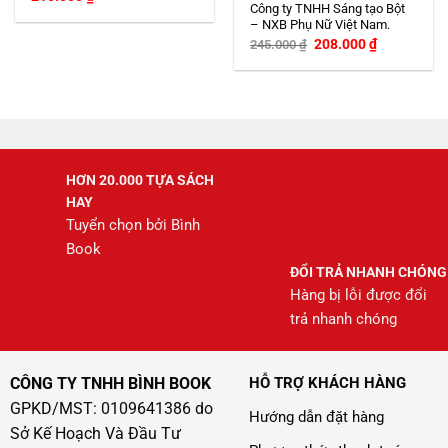
Công ty TNHH Sáng tạo Bột
– NXB Phụ Nữ Việt Nam.
Giá
Giá
208.000
₫
245.000
₫
gốc
hiện
là:
tại
245.000 ₫.
là:
208.000 ₫.
HƠN 20.000 TỰA SÁCH
HAY
Tuyển chọn bởi Bình
Book
ĐỔI TRẢ NHANH CHÓNG
Hàng bị lỗi được đổi
trả nhanh chóng
CÔNG TY TNHH BÌNH BOOK
HỖ TRỢ KHÁCH HÀNG
GPKD/MST: 0109641386 do
Hướng dẫn đặt hàng
Sở Kế Hoạch Và Đầu Tư