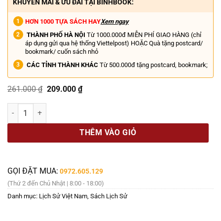
KHUYẾN MÃI & ƯU ĐÃI TẠI BINHBOOK:
HƠN 1000 TỰA SÁCH HAY
Xem ngay
THÀNH PHỐ HÀ NỘI
Từ 1000.000đ MIỄN PHÍ GIAO HÀNG (chỉ
áp dụng gửi qua hệ thống Viettelpost) HOẶC Quà tặng postcard/
bookmark/ cuốn sách nhỏ
CÁC TỈNH THÀNH KHÁC
Từ 500.000đ tặng postcard, bookmark;
Giá
Giá
261.000
₫
209.000
₫
gốc
hiện
là:
tại
Combo 2 cuốn Nguyễn Hữu Nam VUA DUY TÂN TRONG TÔI; VUA THÀN
261.000 ₫.
là:
209.000 ₫.
THÊM VÀO GIỎ
GỌI ĐẶT MUA:
0972.605.129
(Thứ 2 đến Chủ Nhật | 8:00 - 18:00)
Danh mục:
Lịch Sử Việt Nam
,
Sách Lịch Sử