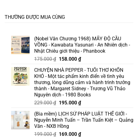
THƯỜNG ĐƯỢC MUA CÙNG
(Nobel Văn Chương 1968) MẤY ĐỘ CẦU
VỒNG - Kawabata Yasunari - An Nhiên dịch -
Nhật Chiêu giới thiệu - Phanbook
Giá
Giá
175.000
₫
158.000
₫
gốc
hiện
CHUYỆN NHÀ PEPPER - TUỔI THƠ KHỐN
là:
tại
KHÓ - Một tác phẩm kinh điển về tình yêu
175.000 ₫.
là:
thương, lòng dũng cảm và hành trình trưởng
158.000 ₫.
thành - Margaret Sidney - Trương Vũ Thảo
Nguyên dịch - 1980 Books
Giá
Giá
229.000
₫
195.000
₫
gốc
hiện
(Bìa mềm) LỊCH SỬ PHÁP LUẬT THẾ GIỚI -
là:
tại
Nguyễn Minh Tuấn – Trần Tuấn Kiệt – Quảng
229.000 ₫.
là:
Văn - NXB Hồng
195.000 ₫.
Giá
Giá
199.000
₫
169.000
₫