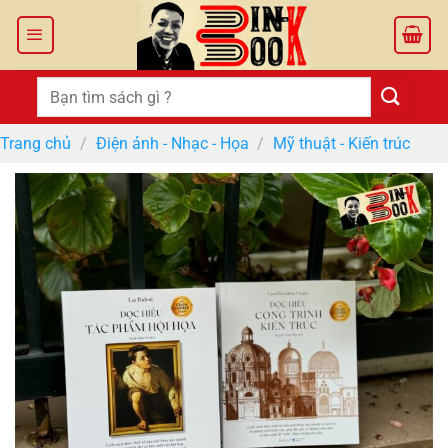
Bỏ
qua
nội
dung
Tìm
kiếm:
Trang chủ
/
Điện ảnh - Nhạc - Họa
/
Mỹ thuật - Kiến trúc