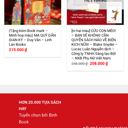
HẾT HÀNG
(Tặng kèm Book mark –
[In hai màu] CỨU CON MÈO!
Minh hoạ màu) MA QUỶ DÂN
– BẠN SẼ KHÔNG CẦN
GIAN KÝ – Duy Văn – Linh
QUYỂN SÁCH NÀO VỀ BIÊN
Lan Books
KỊCH NỮA! – Blake Snyder –
Lucas Luân Nguyễn dịch –
215.000
₫
Công ty TNHH Sáng tạo Bột
– NXB Phụ Nữ Việt Nam.
Giá
Giá
208.000
₫
245.000
₫
gốc
hiện
là:
tại
245.000 ₫.
là:
208.000 ₫.
HƠN 20.000 TỰA SÁCH
HAY
Tuyển chọn bởi Bình
Book