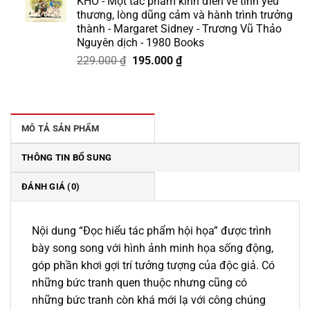
KHÓ - Một tác phẩm kinh điển về tình yêu
175.000 ₫.
là:
thương, lòng dũng cảm và hành trình trưởng
158.000 ₫.
thành - Margaret Sidney - Trương Vũ Thảo
Nguyên dịch - 1980 Books
Giá
Giá
229.000
₫
195.000
₫
gốc
hiện
là:
tại
229.000 ₫.
là:
195.000 ₫.
MÔ TẢ SẢN PHẨM
THÔNG TIN BỔ SUNG
ĐÁNH GIÁ (0)
Nội dung “Đọc hiểu tác phẩm hội họa” được trình
bày song song với hình ảnh minh họa sống động,
góp phần khơi gợi trí tưởng tượng của độc giả. Có
những bức tranh quen thuộc nhưng cũng có
những bức tranh còn khá mới lạ với công chúng