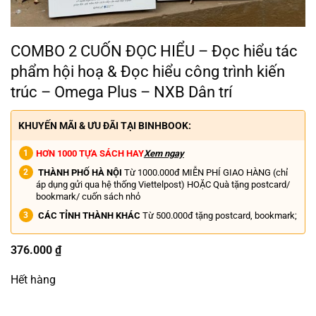
COMBO 2 CUỐN ĐỌC HIỂU – Đọc hiểu tác
phẩm hội hoạ & Đọc hiểu công trình kiến
trúc – Omega Plus – NXB Dân trí
KHUYẾN MÃI & ƯU ĐÃI TẠI BINHBOOK:
HƠN 1000 TỰA SÁCH HAY
Xem ngay
THÀNH PHỐ HÀ NỘI
Từ 1000.000đ MIỄN PHÍ GIAO HÀNG (chỉ
áp dụng gửi qua hệ thống Viettelpost) HOẶC Quà tặng postcard/
bookmark/ cuốn sách nhỏ
CÁC TỈNH THÀNH KHÁC
Từ 500.000đ tặng postcard, bookmark;
376.000
₫
Hết hàng