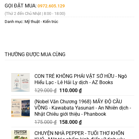
GỌI ĐẶT MUA:
0972.605.129
(Thứ 2 đến Chủ Nhật | 8:00 - 18:00)
Danh mục:
Mỹ thuật - Kiến trúc
THƯỜNG ĐƯỢC MUA CÙNG
CON TRẺ KHÔNG PHẢI VẬT SỞ HỮU - Ngô
Hiểu Lạc - Lê Hải Ly dịch - AZ Books
Giá
Giá
129.000
₫
110.000
₫
gốc
hiện
(Nobel Văn Chương 1968) MẤY ĐỘ CẦU
là:
tại
VỒNG - Kawabata Yasunari - An Nhiên dịch -
129.000 ₫.
là:
Nhật Chiêu giới thiệu - Phanbook
110.000 ₫.
Giá
Giá
175.000
₫
158.000
₫
gốc
hiện
CHUYỆN NHÀ PEPPER - TUỔI THƠ KHỐN
là:
tại