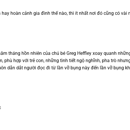
ện hay hoàn cảnh gia đình thế nào, thì ít nhất nơi đó cũng có v
năm tháng hồn nhiên của chú bé Greg Heffley xoay quanh nhữn
m, phù hợp với trẻ con, những tình tiết ngộ nghĩnh, pha trò nhưng
uôn dẫn dắt người đọc đi từ lần vỡ bụng này đến lần vỡ bụng 
c