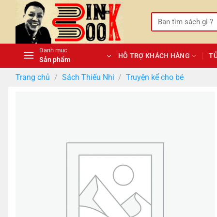
Bỏ
qua
Tìm
kiếm:
nội
dung
Danh mục
HỖ TRỢ KHÁCH HÀNG
T
Sản phẩm
Trang chủ
/
Sách Thiếu Nhi
/
Truyện kể cho bé