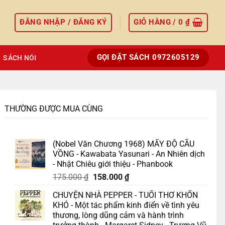
ĐĂNG NHẬP / ĐĂNG KÝ
GIỎ HÀNG /
0
₫
GỌI ĐẶT SÁCH 0972605129
SÁCH NÓI
THƯỜNG ĐƯỢC MUA CÙNG
(Nobel Văn Chương 1968) MẤY ĐỘ CẦU
VỒNG - Kawabata Yasunari - An Nhiên dịch
- Nhật Chiêu giới thiệu - Phanbook
Giá
Giá
175.000
₫
158.000
₫
gốc
hiện
CHUYỆN NHÀ PEPPER - TUỔI THƠ KHỐN
là:
tại
KHÓ - Một tác phẩm kinh điển về tình yêu
175.000 ₫.
là:
thương, lòng dũng cảm và hành trình
158.000 ₫.