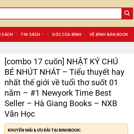
Ủ SÁCH
TIN SÁCH
GÓC CỦA BÌNH
VỀ BÌNH BÁN BOOK
[combo 17 cuốn] NHẬT KÝ CHÚ
BÉ NHÚT NHÁT – Tiểu thuyết hay
nhất thế giới về tuổi thơ suốt 01
năm – #1 Newyork Time Best
Seller – Hà Giang Books – NXB
Văn Học
KHUYẾN MÃI & ƯU ĐÃI TẠI BINHBOOK: