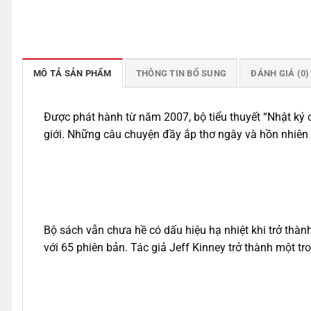
MÔ TẢ SẢN PHẨM
THÔNG TIN BỔ SUNG
ĐÁNH GIÁ (0)
Được phát hành từ năm 2007, bộ tiểu thuyết “Nhật ký c
giới. Những câu chuyện đầy ắp thơ ngây và hồn nhiên c
Bộ sách vẫn chưa hề có dấu hiệu hạ nhiệt khi trở thành
với 65 phiên bản. Tác giả Jeff Kinney trở thành một t