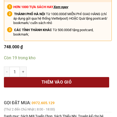
HƠN 1000 TỰA SÁCH HAY
Xem ngay
THÀNH PHỐ HÀ NỘI
Từ 1000.000đ MIỄN PHÍ GIAO HÀNG (chỉ
áp dụng gửi qua hệ thống Viettelpost) HOẶC Quà tặng postcard/
bookmark/ cuốn sách nhỏ
CÁC TỈNH THÀNH KHÁC
Từ 500.000đ tặng postcard,
bookmark;
748.000
₫
Còn 19 trong kho
[combo 17 cuốn] NHẬT KÝ CHÚ BÉ NHÚT NHÁT – Tiểu thuyết hay nhất 
THÊM VÀO GIỎ
GỌI ĐẶT MUA:
0972.605.129
(Thứ 2 đến Chủ Nhật | 8:00 - 18:00)
Danh mục:
Sách Mới Tuyển Chọn
,
Sách Thiếu Nhi
,
Truyện kể cho bé