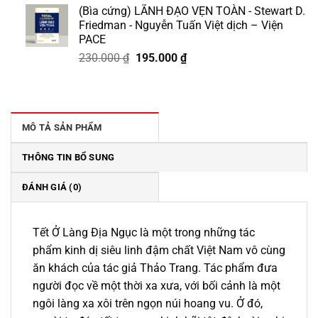
(Bìa cứng) LÃNH ĐẠO VẸN TOÀN - Stewart D.
là:
tại
Friedman - Nguyễn Tuấn Việt dịch – Viện
218.000 ₫.
là:
PACE
185.000 ₫.
Giá
Giá
230.000
₫
195.000
₫
gốc
hiện
là:
tại
230.000 ₫.
là:
195.000 ₫.
MÔ TẢ SẢN PHẨM
THÔNG TIN BỔ SUNG
ĐÁNH GIÁ (0)
Tết Ở Làng Địa Ngục là một trong những tác
phẩm kinh dị siêu linh đậm chất Việt Nam vô cùng
ăn khách của tác giả Thảo Trang. Tác phẩm đưa
người đọc về một thời xa xưa, với bối cảnh là một
ngôi làng xa xôi trên ngọn núi hoang vu. Ở đó,