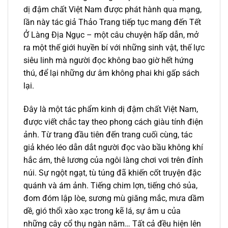
dị đậm chất Việt Nam được phát hành qua mạng,
lần này tác giả Thảo Trang tiếp tục mang đến Tết
Ở Làng Địa Ngục – một câu chuyện hấp dẫn, mở
ra một thế giới huyền bí với những sinh vật, thế lực
siêu linh mà người đọc không bao giờ hết hứng
thú, để lại những dư âm không phai khi gấp sách
lại.
Đây là một tác phẩm kinh dị đậm chất Việt Nam,
được viết chắc tay theo phong cách giàu tính điện
ảnh. Từ trang đầu tiên đến trang cuối cùng, tác
giả khéo léo dẫn dắt người đọc vào bầu không khí
hắc ám, thê lương của ngôi làng chơi vơi trên đỉnh
núi. Sự ngột ngạt, tù túng đã khiến cốt truyện đặc
quánh và ám ảnh. Tiếng chim lợn, tiếng chó sủa,
đom đóm lập lòe, sương mù giăng mắc, mưa dầm
dề, gió thổi xào xạc trong kẽ lá, sự âm u của
những cây cổ thụ ngàn năm… Tất cả đều hiện lên