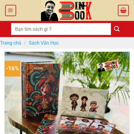
Bỏ
qua
nội
dung
Tìm
kiếm:
Trang chủ
/
Sách Văn Học
-16%