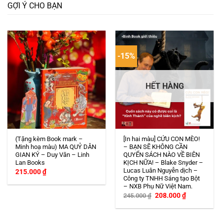
GỢI Ý CHO BẠN
-15%
HẾT HÀNG
(Tặng kèm Book mark –
[In hai màu] CỨU CON MÈO!
Minh hoạ màu) MA QUỶ DÂN
– BẠN SẼ KHÔNG CẦN
GIAN KÝ – Duy Văn – Linh
QUYỂN SÁCH NÀO VỀ BIÊN
Lan Books
KỊCH NỮA! – Blake Snyder –
Lucas Luân Nguyễn dịch –
215.000
₫
Công ty TNHH Sáng tạo Bột
– NXB Phụ Nữ Việt Nam.
Giá
Giá
208.000
₫
245.000
₫
gốc
hiện
là:
tại
245.000 ₫.
là:
208.000 ₫.