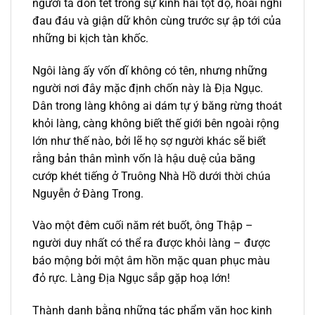
người ta đón tết trong sự kinh hãi tột độ, hoài nghi
đau đáu và giận dữ khôn cùng trước sự ập tới của
những bi kịch tàn khốc.
Ngôi làng ấy vốn dĩ không có tên, nhưng những
người nơi đây mặc định chốn này là Địa Ngục.
Dân trong làng không ai dám tự ý băng rừng thoát
khỏi làng, càng không biết thế giới bên ngoài rộng
lớn như thế nào, bởi lẽ họ sợ người khác sẽ biết
rằng bản thân mình vốn là hậu duệ của băng
cướp khét tiếng ở Truông Nhà Hồ dưới thời chúa
Nguyễn ở Đàng Trong.
Vào một đêm cuối năm rét buốt, ông Thập –
người duy nhất có thể ra được khỏi làng – được
báo mộng bởi một âm hồn mặc quan phục màu
đỏ rực. Làng Địa Ngục sắp gặp hoạ lớn!
Thành danh bằng những tác phẩm văn học kinh