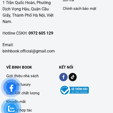
1 Trần Quốc Hoàn, Phường
Chính sách bảo mật
Dịch Vọng Hậu, Quận Cầu
Giấy, Thành Phố Hà Nội, Việt
Nam.
Hotline CSKH:
0972 605 129
Email:
binhbook.official@gmail.com
VỀ BINH BOOK
KẾT NỐI
Giới thiệu nhà sách
Tủ sách luxury
Cam kết chất lượng
Khuyến mãi
Liên hệ hợp tác