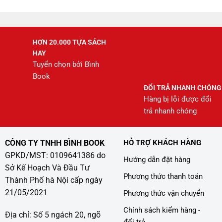
HƠN 20.000 TỰA SÁCH
HAY
Tuyển chọn bởi Bình
Book
ĐỔI TRẢ NHANH CHÓNG
Hàng bị lỗi được đổi
trả nhanh chóng
CÔNG TY TNHH BÌNH BOOK
HỖ TRỢ KHÁCH HÀNG
GPKD/MST: 0109641386 do
Hướng dẫn đặt hàng
Sở Kế Hoạch Và Đầu Tư
Phương thức thanh toán
Thành Phố hà Nội cấp ngày
21/05/2021
Phương thức vận chuyển
Chính sách kiểm hàng -
Địa chỉ: Số 5 ngách 20, ngõ
đổi trả