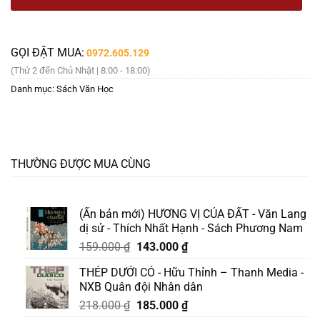
GỌI ĐẶT MUA:
0972.605.129
(Thứ 2 đến Chủ Nhật | 8:00 - 18:00)
Danh mục:
Sách Văn Học
THƯỜNG ĐƯỢC MUA CÙNG
(Ấn bản mới) HƯƠNG VỊ CỦA ĐẤT - Văn Lang
dị sử - Thích Nhất Hạnh - Sách Phương Nam
Giá
Giá
159.000
₫
143.000
₫
gốc
hiện
THÉP DƯỚI CỎ - Hữu Thỉnh – Thanh Media -
là:
tại
NXB Quân đội Nhân dân
159.000 ₫.
là:
Giá
Giá
218.000
₫
185.000
₫
143.000 ₫.
gốc
hiện