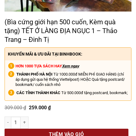
(Bìa cứng giới hạn 500 cuốn, Kèm quà
tặng) TẾT Ở LÀNG ĐỊA NGỤC 1 – Thảo
Trang – Đinh Tị
KHUYẾN MÃI & ƯU ĐÃI TẠI BINHBOOK:
HƠN 1000 TỰA SÁCH HAY
Xem ngay
THÀNH PHỐ HÀ NỘI
Từ 1000.000đ MIỄN PHÍ GIAO HÀNG (chỉ
áp dụng gửi qua hệ thống Viettelpost) HOẶC Quà tặng postcard/
bookmark/ cuốn sách nhỏ
CÁC TỈNH THÀNH KHÁC
Từ 500.000đ tặng postcard, bookmark;
Giá
Giá
309.000
₫
259.000
₫
gốc
hiện
là:
tại
(Bìa cứng giới hạn 500 cuốn, Kèm quà tặng) TẾT Ở LÀNG ĐỊA NGỤC 1 
309.000 ₫.
là:
259.000 ₫.
THÊM VÀO GIỎ